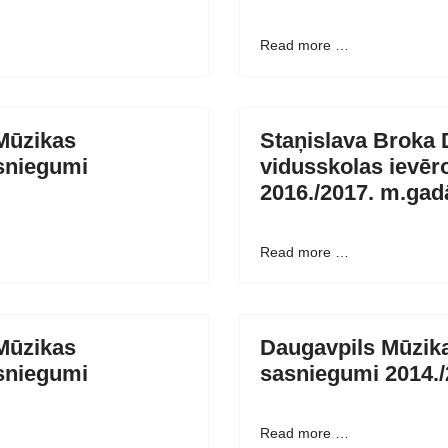
Read more …
Mūzikas
Staņislava Broka 
sniegumi
vidusskolas ievēr
2016./2017. m.gad
Read more …
Mūzikas
Daugavpils Mūzika
sniegumi
sasniegumi 2014.
Read more …