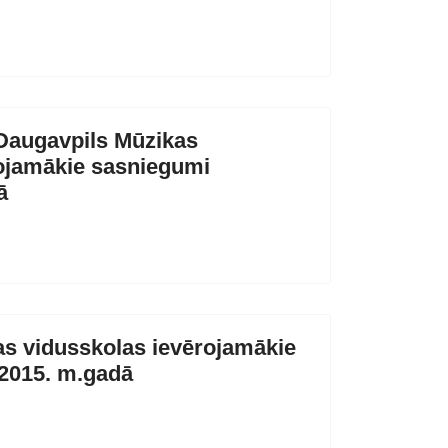
Daugavpils Mūzikas
ojamākie sasniegumi
ā
s vidusskolas ievērojamākie
/2015. m.gadā