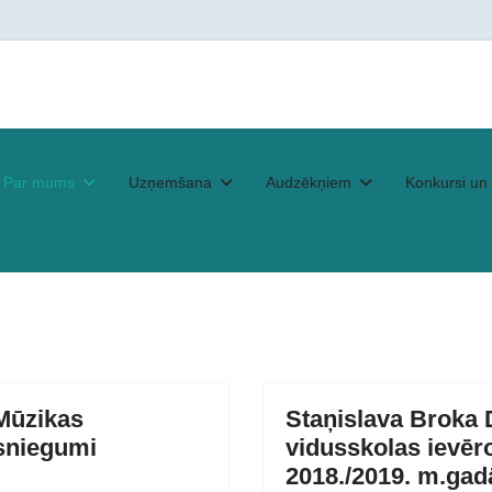
Par mums
Uzņemšana
Audzēkņiem
Konkursi un 
Mūzikas
Staņislava Broka 
sniegumi
vidusskolas ievēr
2018./2019. m.gad