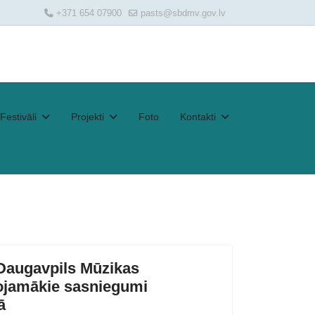
+371 654 07900
pasts@sbdmv.gov.lv
Festivāli
Projekti
Foto
Kontakti
Daugavpils Mūzikas
ojamākie sasniegumi
ā