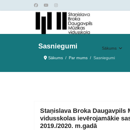
Sasniegumi
Sākums
Sākums
Par mums
Sasniegumi
Staņislava Broka Daugavpils 
vidusskolas ievērojamākie sa
2019./2020. m.gadā