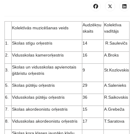
Audzēkņu
Kolektīva
Kolektīvās muzicēšanas veids
skaits
vadītājs
1.
Skolas stīgu orķestris
14
R.Saulevičs
2.
Vidusskolas kamerorķestris
16
A.Broks
Skolas un vidusskolas apvienotais
3.
9
St.Kozlovskis
ģitāristu orķestris
5.
Skolas pūtēju orķestris
29
A.Salenieks
6.
Vidusskolas pūtēju orķestris
36
R.Saikovskis
7.
Skolas akordeonistu orķestris
15
A.Grebeža
8.
Vidusskolas akordeonistu orķestris
17
T.Saratova
Skolas kora klases jaunāko klašu