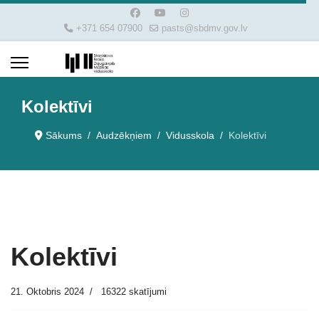
+371 654 07900
pasts@sbdmv.gov.lv
Kolektīvi
Sākums
Audzēkņiem
Vidusskola
Kolektīvi
Kolektīvi
21. Oktobris 2024
16322 skatījumi