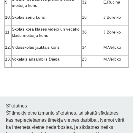
9.
32
E.Rucina
meiteņu koris
10.
Skolas zēnu koris
18
J.Boreiko
Skolas kora klases vidējo un vecāko
11.
38
J.Boreiko
klašu meiteņu koris
12.
Vidusskolas jauktais koris
34
M.Veļičko
13.
Vokālais ansamblis
Daina
23
M.Veļičko
Sīkdatnes
Šī tīmekļvietne izmanto sīkdatnes, tai skaitā sīkdatnes,
Noderīgi
kas nepieciešamas tīmekļa vietnes darbībai. Ņemot vērā,
ka interneta vietne nedarbosies, ja sīkdatnes netiks