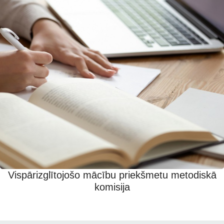
Vispārizglītojošo mācību priekšmetu metodiskā
komisija