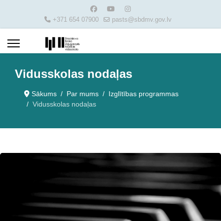
+371 654 07900
pasts@sbdmv.gov.lv
Vidusskolas nodaļas
Sākums
Par mums
Izglītības programmas
Vidusskolas nodaļas