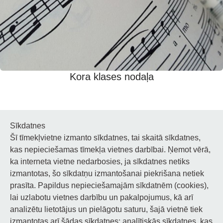
Kora klases nodaļa
Sīkdatnes
Šī tīmekļvietne izmanto sīkdatnes, tai skaitā sīkdatnes,
Noderīgi
kas nepieciešamas tīmekļa vietnes darbībai. Ņemot vērā,
ka interneta vietne nedarbosies, ja sīkdatnes netiks
Privātuma politika
izmantotas, šo sīkdatņu izmantošanai piekrišana netiek
prasīta. Papildus nepieciešamajām sīkdatnēm (cookies),
Sīkdatņu privātuma politika
lai uzlabotu vietnes darbību un pakalpojumus, kā arī
Piekļūstamība
analizētu lietotājus un pielāgotu saturu, šajā vietnē tiek
izmantotas arī šādas sīkdatnes: analītiskās sīkdatnes, kas