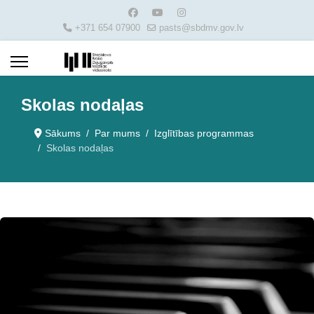
+371 654 07900
pasts@sbdmv.gov.lv
Skolas nodaļas
Sākums
Par mums
Izglītības programmas
Skolas nodaļas