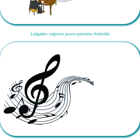
Latgales reģiona jauno pianistu festivāls