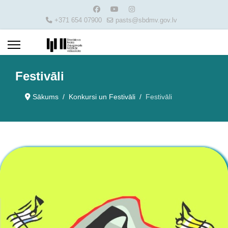
+371 654 07900
pasts@sbdmv.gov.lv
Festivāli
Sākums
Konkursi un Festivāli
Festivāli