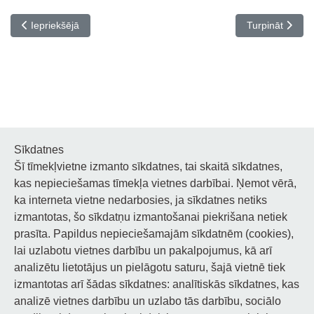
Iepriekšējais raksts: Mācību priekšmetu stundu saraksti Mūzikas s
Nākamais rakst
Iepriekšējā
Turpināt
Sīkdatnes
Šī tīmekļvietne izmanto sīkdatnes, tai skaitā sīkdatnes,
Noderīgi
kas nepieciešamas tīmekļa vietnes darbībai. Ņemot vērā,
ka interneta vietne nedarbosies, ja sīkdatnes netiks
Privātuma politika
izmantotas, šo sīkdatņu izmantošanai piekrišana netiek
prasīta. Papildus nepieciešamajām sīkdatnēm (cookies),
Sīkdatņu privātuma politika
lai uzlabotu vietnes darbību un pakalpojumus, kā arī
Piekļūstamība
analizētu lietotājus un pielāgotu saturu, šajā vietnē tiek
izmantotas arī šādas sīkdatnes: analītiskās sīkdatnes, kas
analizē vietnes darbību un uzlabo tās darbību, sociālo