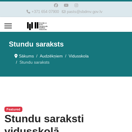
+371 654 07900
pasts@sbdmv.gov.lv
Stundu saraksts
Sākums
Audzēkņiem
Vidusskola
Stundu saraksts
Featured
Stundu saraksti
vidusskolā