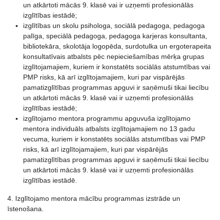
un atkārtoti mācās 9. klasē vai ir uzņemti profesionālās
izglītības iestādē;
izglītības un skolu psihologa, sociālā pedagoga, pedagoga
palīga, speciālā pedagoga, pedagoga karjeras konsultanta,
bibliotekāra, skolotāja logopēda, surdotulka un ergoterapeita
konsultatīvais atbalsts pēc nepieciešamības mērķa grupas
izglītojamajiem, kuriem ir konstatēts sociālās atstumtības vai
PMP risks, kā arī izglītojamajiem, kuri par vispārējās
pamatizglītības programmas apguvi ir saņēmuši tikai liecību
un atkārtoti mācās 9. klasē vai ir uzņemti profesionālās
izglītības iestādē;
izglītojamo mentora programmu apguvuša izglītojamo
mentora individuāls atbalsts izglītojamajiem no 13 gadu
vecuma, kuriem ir konstatēts sociālās atstumtības vai PMP
risks, kā arī izglītojamajiem, kuri par vispārējās
pamatizglītības programmas apguvi ir saņēmuši tikai liecību
un atkārtoti mācās 9. klasē vai ir uzņemti profesionālās
izglītības iestādē.
4. Izglītojamo mentora mācību programmas izstrāde un
īstenošana.