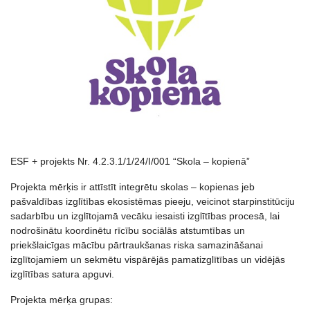
ESF + projekts Nr. 4.2.3.1/1/24/I/001 “Skola ‒ kopienā”
Projekta mērķis ir attīstīt integrētu skolas – kopienas jeb
pašvaldības izglītības ekosistēmas pieeju, veicinot starpinstitūciju
sadarbību un izglītojamā vecāku iesaisti izglītības procesā, lai
nodrošinātu koordinētu rīcību sociālās atstumtības un
priekšlaicīgas mācību pārtraukšanas riska samazināšanai
izglītojamiem un sekmētu vispārējās pamatizglītības un vidējās
izglītības satura apguvi.
Projekta mērķa grupas: