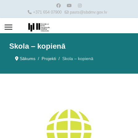
+371 654 07900
pasts@sbdmv.gov.lv
Skola ‒ kopienā
Sākums
Projekti
Skola ‒ kopienā