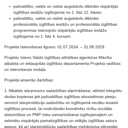
pašvaldību, valsts un valsts augstskolu dibināto vispārējās
izglītības iestāžu izglītojamie no 1. līdz 12. klasei;
pašvaldību, valsts un valsts augstskolu dibināto
profesionālās izglītības iestāžu un profesionālās izglītības
programmas īstenojošo vispārējās izglītības iestāžu
izglītojamie no 1. līdz 4. kursam.
Projekta īstenošanas ilgums: 01.07.2024. – 31.08.2029.
Projektu īsteno Valsts izglītības attīstības aģentūras Mācību
atbalsta un iekļaujošās izglītības departamenta Projekta vadības
un īstenošanas nodaļa.
Projektā ietvertās darbības:
1. Atbalsts starpresoru sadarbības stiprināšanai, attīstot integrētu
skolas-kopienas jeb pašvaldības izglītības ekosistēmas pieeju,
veicinot starpinstitūciju sadarbību un izglītojamā vecāku iesaisti
izglītības procesā, lai nodrošinātu koordinētu rīcību sociālās
atstumtības un PMP riska samazināšanai izglītojamajiem un
sekmētu vispārējās pamatizglītības un vidējās izglītības satura
apguvi, kā arī starpinstitūciju sadarbības mehānisma pilnveidei