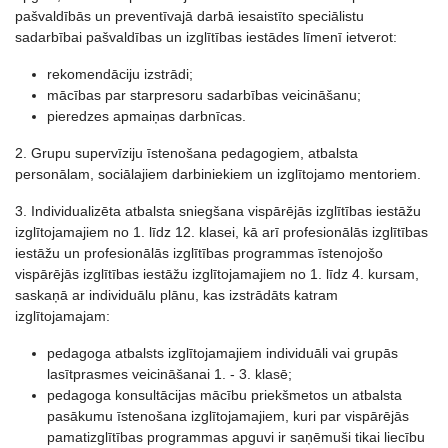
pašvaldībās un preventīvajā darbā iesaistīto speciālistu
sadarbībai pašvaldības un izglītības iestādes līmenī ietverot:
rekomendāciju izstrādi;
mācības par starpresoru sadarbības veicināšanu;
pieredzes apmaiņas darbnīcas.
2. Grupu supervīziju īstenošana pedagogiem, atbalsta
personālam, sociālajiem darbiniekiem un izglītojamo mentoriem.
3. Individualizēta atbalsta sniegšana vispārējās izglītības iestāžu
izglītojamajiem no 1. līdz 12. klasei, kā arī profesionālās izglītības
iestāžu un profesionālās izglītības programmas īstenojošo
vispārējās izglītības iestāžu izglītojamajiem no 1. līdz 4. kursam,
saskaņā ar individuālu plānu, kas izstrādāts katram
izglītojamajam:
pedagoga atbalsts izglītojamajiem individuāli vai grupās
lasītprasmes veicināšanai 1. - 3. klasē;
pedagoga konsultācijas mācību priekšmetos un atbalsta
pasākumu īstenošana izglītojamajiem, kuri par vispārējās
pamatizglītības programmas apguvi ir saņēmuši tikai liecību