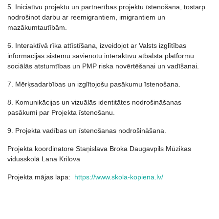
5. Iniciatīvu projektu un partnerības projektu īstenošana, tostarp
nodrošinot darbu ar reemigrantiem, imigrantiem un
mazākumtautībām.
6. Interaktīvā rīka attīstīšana, izveidojot ar Valsts izglītības
informācijas sistēmu savienotu interaktīvu atbalsta platformu
sociālās atstumtības un PMP riska novērtēšanai un vadīšanai.
7. Mērķsadarbības un izglītojošu pasākumu īstenošana.
8. Komunikācijas un vizuālās identitātes nodrošināšanas
pasākumi par Projekta īstenošanu.
9. Projekta vadības un īstenošanas nodrošināšana.
Projekta koordinatore Staņislava Broka Daugavpils Mūzikas
vidusskolā Lana Krilova
Projekta mājas lapa:
https://www.skola-kopiena.lv/