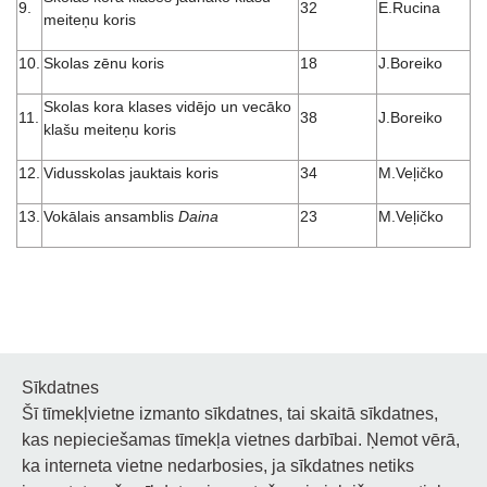
9.
32
E.Rucina
meiteņu koris
10.
Skolas zēnu koris
18
J.Boreiko
Skolas kora klases vidējo un vecāko
11.
38
J.Boreiko
klašu meiteņu koris
12.
Vidusskolas jauktais koris
34
M.Veļičko
13.
Vokālais ansamblis
Daina
23
M.Veļičko
Sīkdatnes
Šī tīmekļvietne izmanto sīkdatnes, tai skaitā sīkdatnes,
Noderīgi
kas nepieciešamas tīmekļa vietnes darbībai. Ņemot vērā,
ka interneta vietne nedarbosies, ja sīkdatnes netiks