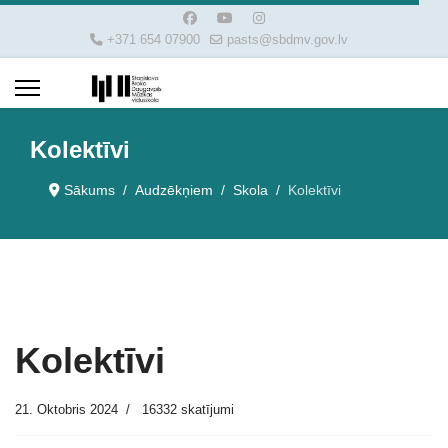
+371 654 07900
pasts@sbdmv.gov.lv
Kolektīvi
Sākums
Audzēkņiem
Skola
Kolektīvi
Kolektīvi
21. Oktobris 2024
16332 skatījumi