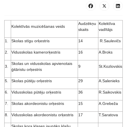
Audzēkņu
Kolektīva
Kolektīvās muzicēšanas veids
skaits
vadītājs
1.
Skolas stīgu orķestris
14
R.Saulevičs
2.
Vidusskolas kamerorķestris
16
A.Broks
Skolas un vidusskolas apvienotais
3.
9
St.Kozlovskis
ģitāristu orķestris
5.
Skolas pūtēju orķestris
29
A.Salenieks
6.
Vidusskolas pūtēju orķestris
36
R.Saikovskis
7.
Skolas akordeonistu orķestris
15
A.Grebeža
8.
Vidusskolas akordeonistu orķestris
17
T.Saratova
Skolas kora klases jaunāko klašu