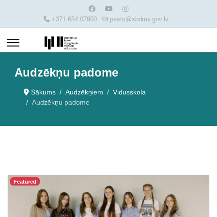
+371 654 07900
pasts@sbdmv.gov.lv
Audzēkņu padome
Sākums
Audzēkņiem
Vidusskola
Audzēkņu padome
Featured