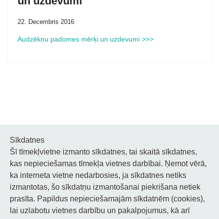
un uzdevumi
22. Decembris 2016
Audzēkņu padomes mērķi un uzdevumi >>>
Sīkdatnes
Šī tīmekļvietne izmanto sīkdatnes, tai skaitā sīkdatnes,
Noderīgi
kas nepieciešamas tīmekļa vietnes darbībai. Ņemot vērā,
ka interneta vietne nedarbosies, ja sīkdatnes netiks
Privātuma politika
izmantotas, šo sīkdatņu izmantošanai piekrišana netiek
prasīta. Papildus nepieciešamajām sīkdatnēm (cookies),
Sīkdatņu privātuma politika
lai uzlabotu vietnes darbību un pakalpojumus, kā arī