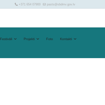
+371 654 07900
pasts@sbdmv.gov.lv
Festivāli
Projekti
Foto
Kontakti