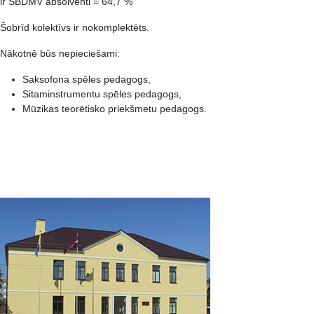
ir SBDMV absolventi = 64,7 %
Šobrīd kolektīvs ir nokomplektēts.
Nākotnē būs nepieciešami:
Saksofona spēles pedagogs,
Sitaminstrumentu spēles pedagogs,
Mūzikas teorētisko priekšmetu pedagogs.