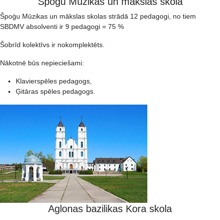
Špoģu Mūzikas un mākslas skola
Špoģu Mūzikas un mākslas skolas strādā 12 pedagogi, no tiem
SBDMV absolventi ir 9 pedagogi = 75 %
Šobrīd kolektīvs ir nokomplektēts.
Nākotnē būs nepieciešami:
Klavierspēles pedagogs,
Ģitāras spēles pedagogs.
Aglonas bazilikas Kora skola