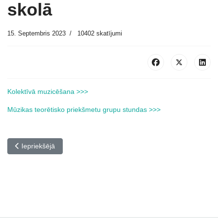
skolā
15. Septembris 2023
10402 skatījumi
Kolektīvā muzicēšana >>>
Mūzikas teorētisko priekšmetu grupu stundas >>>
Iepriekšējais raksts: Stundu saraksti vidusskolā
Iepriekšējā