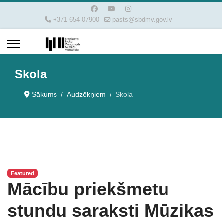
+371 654 07900
pasts@sbdmv.gov.lv
Skola
Sākums
Audzēkņiem
Skola
Featured
Mācību priekšmetu
stundu saraksti Mūzikas