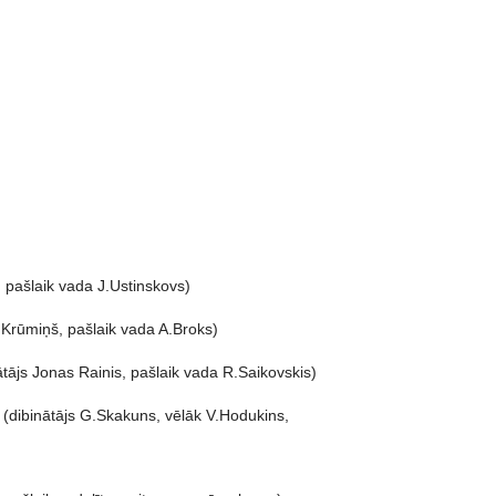
, pašlaik vada J.Ustinskovs)
P.Krūmiņš, pašlaik vada A.Broks)
ātājs Jonas Rainis, pašlaik vada R.Saikovskis)
 (dibinātājs G.Skakuns, vēlāk V.Hodukins,