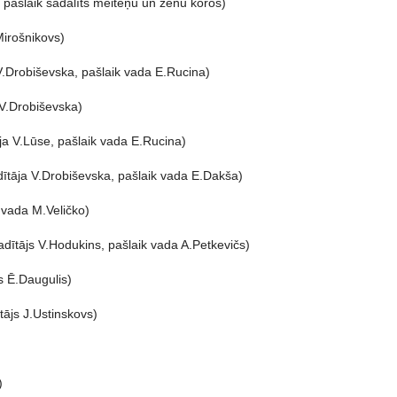
 pašlaik sadalīts meiteņu un zēnu koros)
Mirošnikovs)
V.Drobiševska, pašlaik vada E.Rucina)
 V.Drobiševska)
ja V.Lūse, pašlaik vada E.Rucina)
dītāja V.Drobiševska, pašlaik vada E.Dakša)
 vada M.Veličko)
dītājs V.Hodukins, pašlaik vada A.Petkevičs)
s Ē.Daugulis)
ājs J.Ustinskovs)
)