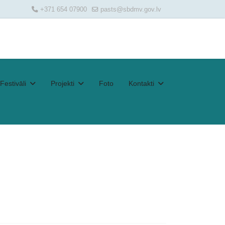
+371 654 07900
pasts@sbdmv.gov.lv
Festivāli
Projekti
Foto
Kontakti