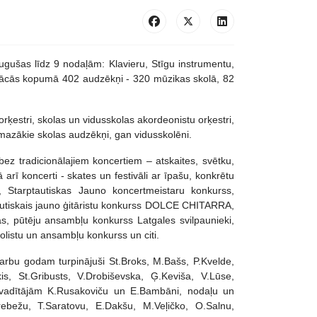
ugušas līdz 9 nodaļām: Klavieru, Stīgu instrumentu,
 mācās kopumā 402 audzēkņi - 320 mūzikas skolā, 82
orķestri, skolas un vidusskolas akordeonistu orķestri,
 mazākie skolas audzēkņi, gan vidusskolēni.
 bez tradicionālajiem koncertiem – atskaites, svētku,
rī koncerti - skates un festivāli ar īpašu, konkrētu
E, Starptautiskas Jauno koncertmeistaru konkurss,
utiskais jauno ģitāristu konkurss DOLCE CHITARRA,
as, pūtēju ansambļu konkurss Latgales svilpaunieki,
olistu un ansambļu konkurss un citi.
darbu godam turpinājuši St.Broks, M.Bašs, P.Kvelde,
kis, St.Gribusts, V.Drobiševska, Ģ.Keviša, V.Lūse,
a vadītājām K.Rusakoviču un E.Bambāni, nodaļu un
Grebežu, T.Saratovu, E.Dakšu, M.Veļičko, O.Salnu,