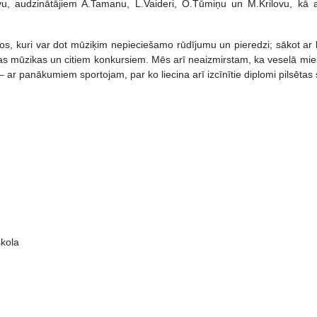
, audzinātājiem A.Tamanu, L.Vaideri, O.Tūmiņu un M.Krilovu, kā 
s, kuri var dot mūziķim nepieciešamo rūdījumu un pieredzi; sākot ar k
as mūzikas un citiem konkursiem. Mēs arī neaizmirstam, ka veselā mies
r panākumiem sportojam, par ko liecina arī izcīnītie diplomi pilsētas
skola