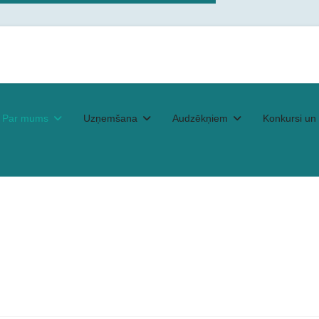
Par mums
Uzņemšana
Audzēkņiem
Konkursi un 