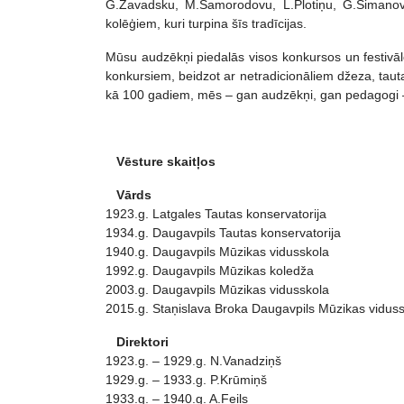
G.Zavadsku, M.Samorodovu, L.Plotiņu, G.Simanovu
kolēģiem, kuri turpina šīs tradīcijas.
Mūsu audzēkņi piedalās visos konkursos un festivālo
konkursiem, beidzot ar netradicionāliem džeza, taut
kā 100 gadiem, mēs – gan audzēkņi, gan pedagogi – a
Vēsture skaitļos
Vārds
1923.g. Latgales Tautas konservatorija
1934.g. Daugavpils Tautas konservatorija
1940.g. Daugavpils Mūzikas vidusskola
1992.g. Daugavpils Mūzikas koledža
2003.g. Daugavpils Mūzikas vidusskola
2015.g. Staņislava Broka Daugavpils Mūzikas vidus
Direktori
1923.g. – 1929.g. N.Vanadziņš
1929.g. – 1933.g. P.Krūmiņš
1933.g. – 1940.g. A.Feils