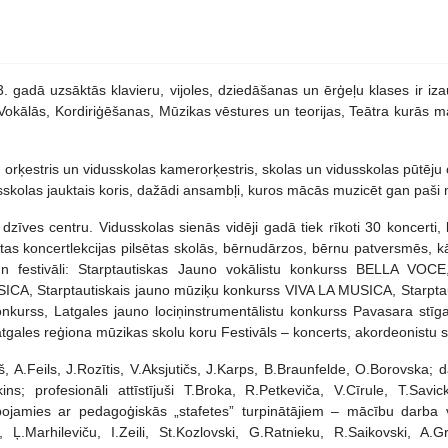
 gadā uzsāktās klavieru, vijoles, dziedāšanas un ērģeļu klases ir iza
okālās, Kordiriģēšanas, Mūzikas vēstures un teorijas, Teātra kurās
gu orķestris un vidusskolas kamerorķestris, skolas un vidusskolas pūtēju 
dusskolas jauktais koris, dažādi ansambļi, kuros mācās muzicēt gan paši
dzīves centru. Vidusskolas sienās vidēji gadā tiek rīkoti 30 koncerti,
s koncertlekcijas pilsētas skolās, bērnudārzos, bērnu patversmēs, kā a
rsi un festivāli: Starptautiskas Jauno vokālistu konkurss BELLA VOC
CA, Starptautiskais jauno mūziķu konkurss VIVA LA MUSICA, Starpta
onkurss, Latgales jauno lociņinstrumentālistu konkurss Pavasara stīg
tgales reģiona mūzikas skolu koru Festivāls – koncerts, akordeonistu s
, A.Feils, J.Rozītis, V.Aksjutičs, J.Karps, B.Braunfelde, O.Borovska; 
s; profesionāli attīstījuši T.Broka, R.Petkeviča, V.Cīrule, T.Savic
lepojamies ar pedagoģiskās „stafetes” turpinātājiem – mācību darb
, Ļ.Marhileviču, I.Zeili, St.Kozlovski, G.Ratnieku, R.Saikovski, A.