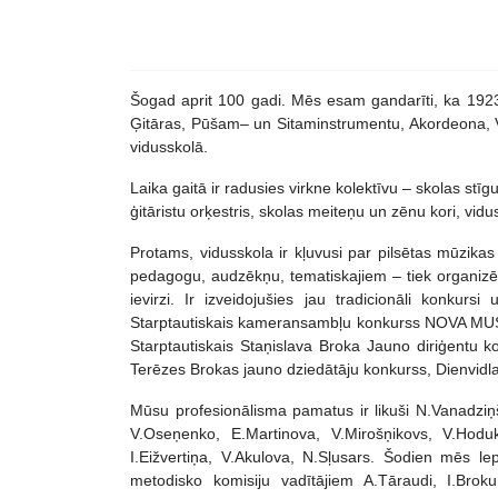
Šogad aprit 100 gadi. Mēs esam gandarīti, ka 1923.
Ģitāras, Pūšam– un Sitaminstrumentu, Akordeona, V
vidusskolā.
Laika gaitā ir radusies virkne kolektīvu – skolas stī
ģitāristu orķestris, skolas meiteņu un zēnu kori, vi
Protams, vidusskola ir kļuvusi par pilsētas mūzikas 
pedagogu, audzēkņu, tematiskajiem – tiek organizēta
ievirzi. Ir izveidojušies jau tradicionāli konku
Starptautiskais kameransambļu konkurss NOVA MUSI
Starptautiskais Staņislava Broka Jauno diriģentu k
Terēzes Brokas jauno dziedātāju konkurss, Dienvidla
Mūsu profesionālisma pamatus ir likuši N.Vanadziņš
V.Oseņenko, E.Martinova, V.Mirošņikovs, V.Hodukin
I.Eižvertiņa, V.Akulova, N.Sļusars. Šodien mēs 
metodisko komisiju vadītājiem A.Tāraudi, I.Broku