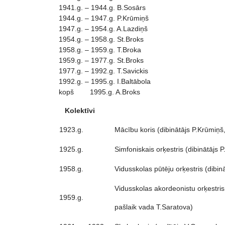
1941.g. – 1944.g. B.Sosārs
1944.g. – 1947.g. P.Krūmiņš
1947.g. – 1954.g. A.Lazdiņš
1954.g. – 1958.g. St.Broks
1958.g. – 1959.g. T.Broka
1959.g. – 1977.g. St.Broks
1977.g. – 1992.g. T.Savickis
1992.g. – 1995.g. I.Baltābola
kopš 1995.g. A.Broks
Kolektīvi
1923.g.
Mācību koris (dibinātājs P.Krūmiņš
1925.g.
Simfoniskais orķestris (dibinātājs 
1958.g.
Vidusskolas pūtēju orķestris (dibin
Vidusskolas akordeonistu orķestris
1959.g.
pašlaik vada T.Saratova)