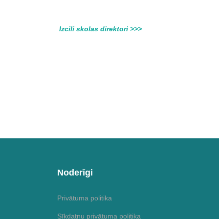
Izcili skolas direktori >>>
Noderīgi
Privātuma politika
Sīkdatņu privātuma politika