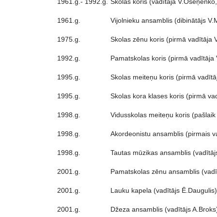
1961.g.- 1992.g.
Skolas koris (vadītāja V.Oseņenko,
1961.g.
Vijolnieku ansamblis (dibinātājs V.
1975.g.
Skolas zēnu koris (pirmā vadītāja 
1992.g.
Pamatskolas koris (pirmā vadītāja
1995.g.
Skolas meiteņu koris (pirmā vadītā
1995.g.
Skolas kora klases koris (pirmā va
1998.g.
Vidusskolas meiteņu koris (pašlaik
1998.g.
Akordeonistu ansamblis (pirmais va
1998.g.
Tautas mūzikas ansamblis (vadītāj
2001.g.
Pamatskolas zēnu ansamblis (vadīt
2001.g.
Lauku kapela (vadītājs Ē.Daugulis)
2001.g.
Džeza ansamblis (vadītājs A.Broks