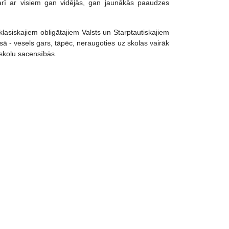
arī ar visiem gan vidējās, gan jaunākās paaudzes
lasiskajiem obligātajiem Valsts un Starptautiskajiem
ā - vesels gars, tāpēc, neraugoties uz skolas vairāk
 skolu sacensībās.