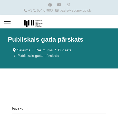
+371 654 07900
pasts@sbdmv.gov.lv
Publiskais gada pārskats
Sākums
Par mums
Budžets
Publiskais gada pārskats
Iepirkumi