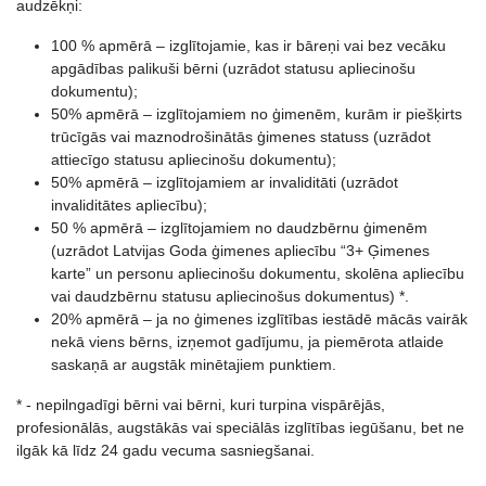
audzēkņi:
100 % apmērā – izglītojamie, kas ir bāreņi vai bez vecāku
apgādības palikuši bērni (uzrādot statusu apliecinošu
dokumentu);
50% apmērā – izglītojamiem no ģimenēm, kurām ir piešķirts
trūcīgās vai maznodrošinātās ģimenes statuss (uzrādot
attiecīgo statusu apliecinošu dokumentu);
50% apmērā – izglītojamiem ar invaliditāti (uzrādot
invaliditātes apliecību);
50 % apmērā – izglītojamiem no daudzbērnu ģimenēm
(uzrādot Latvijas Goda ģimenes apliecību “3+ Ģimenes
karte” un personu apliecinošu dokumentu, skolēna apliecību
vai daudzbērnu statusu apliecinošus dokumentus) *.
20% apmērā – ja no ģimenes izglītības iestādē mācās vairāk
nekā viens bērns, izņemot gadījumu, ja piemērota atlaide
saskaņā ar augstāk minētajiem punktiem.
* - nepilngadīgi bērni vai bērni, kuri turpina vispārējās,
profesionālās, augstākās vai speciālās izglītības iegūšanu, bet ne
ilgāk kā līdz 24 gadu vecuma sasniegšanai.