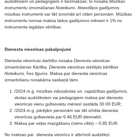
audzēkņiem un pedagogiem ir bezmaksas; to nosaka
Mūzikas
instrumentu iznomāšanas Noteikumi.
Atsevišķos gadījumos
mūzikas instrumenti var tikt iznomāti arī citām personām. Mūzikas
instrumentu nomas maksa tādos gadījumos mēnesī ir 1% no
instrumenta iegādes vērtības.
Dienesta viesnīcas pakalpojumi
Dienesta viesnīcas darbību nosaka
Dienesta viesnīcas
izmantošanas Kārtība, Dienesta viesnīcas iekšējās kārtības
Noteikumi, Īres līgums
. Maksa par dienesta viesnīcas
izmantošanu nosakāma saskaņā tāmi.
/2024.m.g. mūzikas vidusskolas un, vajadzības gadījumos,
skolas audzēkņiem vai pedagogiem maksa par dienesta
viesnīcas vienu gultasvietu mēnesī sastāda 30.00 EUR;
/2024.m.g. pārējām personām var tikt izīrēta dienesta
viesnīcas gultasvieta par 6.46 EUR diennaktī;
Maksa par veļas mazgāšanu (viens cikls) – 0.85 EUR.
No maksas par dienesta viesnīcu ir atbrīvoti audzēkņi: