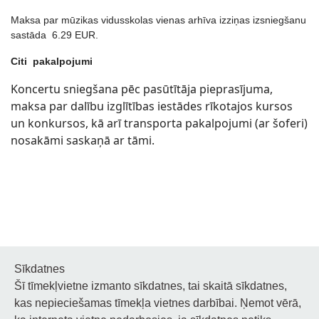
Maksa par mūzikas vidusskolas vienas arhīva izziņas izsniegšanu
sastāda 6.29 EUR.
Citi pakalpojumi
Koncertu sniegšana pēc pasūtītāja pieprasījuma,
maksa par dalību izglītības iestādes rīkotajos kursos
un konkursos, kā arī transporta pakalpojumi (ar šoferi)
nosakāmi saskaņā ar tāmi.
Sīkdatnes
Šī tīmekļvietne izmanto sīkdatnes, tai skaitā sīkdatnes,
Noderīgi
kas nepieciešamas tīmekļa vietnes darbībai. Ņemot vērā,