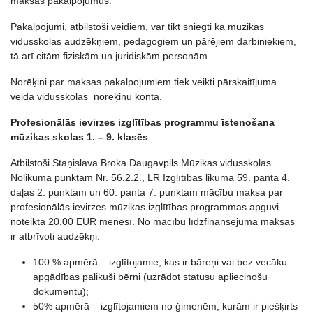
maksas pakalpojumus.
Pakalpojumi, atbilstoši veidiem, var tikt sniegti kā mūzikas
vidusskolas audzēkņiem, pedagogiem un pārējiem darbiniekiem,
tā arī citām fiziskām un juridiskām personām.
Norēķini par maksas pakalpojumiem tiek veikti pārskaitījuma
veidā vidusskolas norēķinu kontā.
Profesionālās ievirzes izglītības programmu īstenošana
mūzikas skolas 1. – 9. klasēs
Atbilstoši Staņislava Broka Daugavpils Mūzikas vidusskolas
Nolikuma punktam Nr. 56.2.2., LR Izglītības likuma 59. panta 4.
daļas 2. punktam un 60. panta 7. punktam mācību maksa par
profesionālās ievirzes mūzikas izglītības programmas apguvi
noteikta 20.00 EUR mēnesī. No mācību līdzfinansējuma maksas
ir atbrīvoti audzēkņi:
100 % apmērā – izglītojamie, kas ir bāreņi vai bez vecāku
apgādības palikuši bērni (uzrādot statusu apliecinošu
dokumentu);
50% apmērā – izglītojamiem no ģimenēm, kurām ir piešķirts