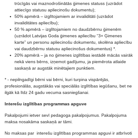
trūcīgās vai maznodrošinātās ģimenes statuss (uzrādot
attiecīgo statusu apliecinošu dokumentu);
50% apmērā – izglītojamiem ar invaliditāti (uzrādot
invaliditātes apliecību);
50 % apmērā – izglītojamiem no daudzbērnu ģimenēm
(uzrādot Latvijas Goda ģimenes apliecību “3+ Ģimenes
karte” un personu apliecinošu dokumentu, skolēna apliecību
vai daudzbērnu statusu apliecinošus dokumentus) *.
20% apmērā – ja no ģimenes izglītības iestādē mācās vairāk
nekā viens bērns, izņemot gadījumu, ja piemērota atlaide
saskaņā ar augstāk minētajiem punktiem.
* - nepilngadīgi bērni vai bērni, kuri turpina vispārējās,
profesionālās, augstākās vai speciālās izglītības iegūšanu, bet ne
ilgāk kā līdz 24 gadu vecuma sasniegšanai.
Interešu izglītības programmas apguve
Pakalpojumi ietver sevī pedagoga pakalpojumus. Pakalpojuma
maksa nosakāma saskaņā ar tāmi.
No maksas par interešu izglītības programmas apguvi ir atbrīvoti