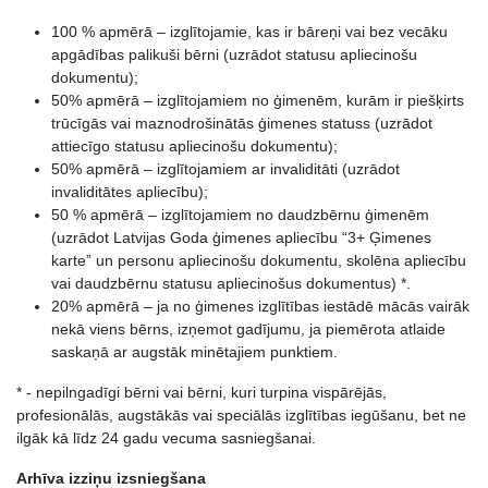
100 % apmērā – izglītojamie, kas ir bāreņi vai bez vecāku
apgādības palikuši bērni (uzrādot statusu apliecinošu
dokumentu);
50% apmērā – izglītojamiem no ģimenēm, kurām ir piešķirts
trūcīgās vai maznodrošinātās ģimenes statuss (uzrādot
attiecīgo statusu apliecinošu dokumentu);
50% apmērā – izglītojamiem ar invaliditāti (uzrādot
invaliditātes apliecību);
50 % apmērā – izglītojamiem no daudzbērnu ģimenēm
(uzrādot Latvijas Goda ģimenes apliecību “3+ Ģimenes
karte” un personu apliecinošu dokumentu, skolēna apliecību
vai daudzbērnu statusu apliecinošus dokumentus) *.
20% apmērā – ja no ģimenes izglītības iestādē mācās vairāk
nekā viens bērns, izņemot gadījumu, ja piemērota atlaide
saskaņā ar augstāk minētajiem punktiem.
* - nepilngadīgi bērni vai bērni, kuri turpina vispārējās,
profesionālās, augstākās vai speciālās izglītības iegūšanu, bet ne
ilgāk kā līdz 24 gadu vecuma sasniegšanai.
Arhīva izziņu izsniegšana