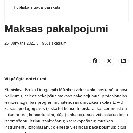
Publiskais gada pārskats
Maksas pakalpojumi
26. Janvāris 2021
9581 skatījumi
Vispārīgie noteikumi
Staņislava Broka Daugavpils Mūzikas vidusskola, saskaņā ar savu
Nolikumu, sniedz sekojošus maksas pakalpojumus: profesionālās
ievirzes izglītības programmu īstenošana mūzikas skolas 1. – 9.
klasēs; pedagoģiskos (ieskaitot koncertmeistara, koncertmeistara
– ilustratora, koncertatskaņotāja) pakalpojumus; vidusskolas telpu
iznomāšanu; izziņu izsniegšanu; kserokopēšanu; mūzikas
instrumentu iznomāšanu; dienesta viesnīcas pakalpojumus; citus