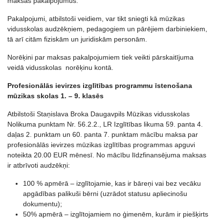
maksas pakalpojumus.
Pakalpojumi, atbilstoši veidiem, var tikt sniegti kā mūzikas
vidusskolas audzēkņiem, pedagogiem un pārējiem darbiniekiem,
tā arī citām fiziskām un juridiskām personām.
Norēķini par maksas pakalpojumiem tiek veikti pārskaitījuma
veidā vidusskolas norēķinu kontā.
Profesionālās ievirzes izglītības programmu īstenošana
mūzikas skolas 1. – 9. klasēs
Atbilstoši Staņislava Broka Daugavpils Mūzikas vidusskolas
Nolikuma punktam Nr. 56.2.2., LR Izglītības likuma 59. panta 4.
daļas 2. punktam un 60. panta 7. punktam mācību maksa par
profesionālās ievirzes mūzikas izglītības programmas apguvi
noteikta 20.00 EUR mēnesī. No mācību līdzfinansējuma maksas
ir atbrīvoti audzēkņi:
100 % apmērā – izglītojamie, kas ir bāreņi vai bez vecāku
apgādības palikuši bērni (uzrādot statusu apliecinošu
dokumentu);
50% apmērā – izglītojamiem no ģimenēm, kurām ir piešķirts