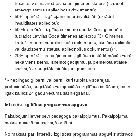
trūcīgās vai maznodrošinātās ģimenes statuss (uzrādot
attiecīgo statusu apliecinošu dokumentu);
50% apmērā – izglītojamiem ar invaliditāti (uzrādot
invaliditātes apliecību);
50 % apmērā – izglītojamiem no daudzbērnu ģimenēm
(uzrādot Latvijas Goda ģimenes apliecību “3+ Ģimenes
karte” un personu apliecinošu dokumentu, skolēna apliecību
vai daudzbērnu statusu apliecinošus dokumentus) *.
20% apmērā – ja no ģimenes izglītības iestādē mācās vairāk
nekā viens bērns, izņemot gadījumu, ja piemērota atlaide
saskaņā ar augstāk minētajiem punktiem.
* - nepilngadīgi bērni vai bērni, kuri turpina vispārējās,
profesionālās, augstākās vai speciālās izglītības iegūšanu, bet ne
ilgāk kā līdz 24 gadu vecuma sasniegšanai.
Interešu izglītības programmas apguve
Pakalpojumi ietver sevī pedagoga pakalpojumus. Pakalpojuma
maksa nosakāma saskaņā ar tāmi.
No maksas par interešu izglītības programmas apguvi ir atbrīvoti