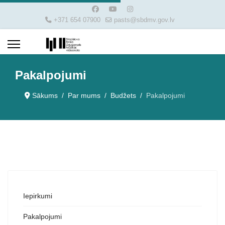
+371 654 07900
pasts@sbdmv.gov.lv
Pakalpojumi
Sākums
Par mums
Budžets
Pakalpojumi
Iepirkumi
Pakalpojumi