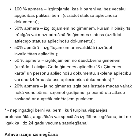
100 % apmērā – izglītojamie, kas ir bāreņi vai bez vecāku
apgādības palikuši bērni (uzrādot statusu apliecinošu
dokumentu);
50% apmērā – izglītojamiem no ģimenēm, kurām ir piešķirts
trūcīgās vai maznodrošinātās ģimenes statuss (uzrādot
attiecīgo statusu apliecinošu dokumentu);
50% apmērā – izglītojamiem ar invaliditāti (uzrādot
invaliditātes apliecību);
50 % apmērā – izglītojamiem no daudzbērnu ģimenēm
(uzrādot Latvijas Goda ģimenes apliecību “3+ Ģimenes
karte” un personu apliecinošu dokumentu, skolēna apliecību
vai daudzbērnu statusu apliecinošus dokumentus) *.
20% apmērā – ja no ģimenes izglītības iestādē mācās vairāk
nekā viens bērns, izņemot gadījumu, ja piemērota atlaide
saskaņā ar augstāk minētajiem punktiem.
* - nepilngadīgi bērni vai bērni, kuri turpina vispārējās,
profesionālās, augstākās vai speciālās izglītības iegūšanu, bet ne
ilgāk kā līdz 24 gadu vecuma sasniegšanai.
Arhīva izziņu izsniegšana