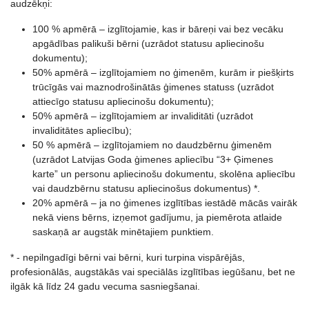
audzēkņi:
100 % apmērā – izglītojamie, kas ir bāreņi vai bez vecāku
apgādības palikuši bērni (uzrādot statusu apliecinošu
dokumentu);
50% apmērā – izglītojamiem no ģimenēm, kurām ir piešķirts
trūcīgās vai maznodrošinātās ģimenes statuss (uzrādot
attiecīgo statusu apliecinošu dokumentu);
50% apmērā – izglītojamiem ar invaliditāti (uzrādot
invaliditātes apliecību);
50 % apmērā – izglītojamiem no daudzbērnu ģimenēm
(uzrādot Latvijas Goda ģimenes apliecību “3+ Ģimenes
karte” un personu apliecinošu dokumentu, skolēna apliecību
vai daudzbērnu statusu apliecinošus dokumentus) *.
20% apmērā – ja no ģimenes izglītības iestādē mācās vairāk
nekā viens bērns, izņemot gadījumu, ja piemērota atlaide
saskaņā ar augstāk minētajiem punktiem.
* - nepilngadīgi bērni vai bērni, kuri turpina vispārējās,
profesionālās, augstākās vai speciālās izglītības iegūšanu, bet ne
ilgāk kā līdz 24 gadu vecuma sasniegšanai.