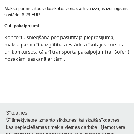
Maksa par mūzikas vidusskolas vienas arhīva izziņas izsniegšanu
sastāda 6.29 EUR.
Citi pakalpojumi
Koncertu sniegšana pēc pasūtītāja pieprasījuma,
maksa par dalību izglītības iestādes rīkotajos kursos
un konkursos, kā arī transporta pakalpojumi (ar šoferi)
nosakāmi saskaņā ar tāmi.
Sīkdatnes
Šī tīmekļvietne izmanto sīkdatnes, tai skaitā sīkdatnes,
Noderīgi
kas nepieciešamas tīmekļa vietnes darbībai. Ņemot vērā,