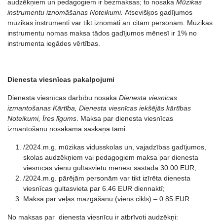
audzēkņiem un pedagogiem ir bezmaksas; to nosaka
Mūzikas
instrumentu iznomāšanas Noteikumi.
Atsevišķos gadījumos
mūzikas instrumenti var tikt iznomāti arī citām personām. Mūzikas
instrumentu nomas maksa tādos gadījumos mēnesī ir 1% no
instrumenta iegādes vērtības.
Dienesta viesnīcas pakalpojumi
Dienesta viesnīcas darbību nosaka
Dienesta viesnīcas
izmantošanas Kārtība, Dienesta viesnīcas iekšējās kārtības
Noteikumi, Īres līgums
. Maksa par dienesta viesnīcas
izmantošanu nosakāma saskaņā tāmi.
/2024.m.g. mūzikas vidusskolas un, vajadzības gadījumos,
skolas audzēkņiem vai pedagogiem maksa par dienesta
viesnīcas vienu gultasvietu mēnesī sastāda 30.00 EUR;
/2024.m.g. pārējām personām var tikt izīrēta dienesta
viesnīcas gultasvieta par 6.46 EUR diennaktī;
Maksa par veļas mazgāšanu (viens cikls) – 0.85 EUR.
No maksas par dienesta viesnīcu ir atbrīvoti audzēkņi: