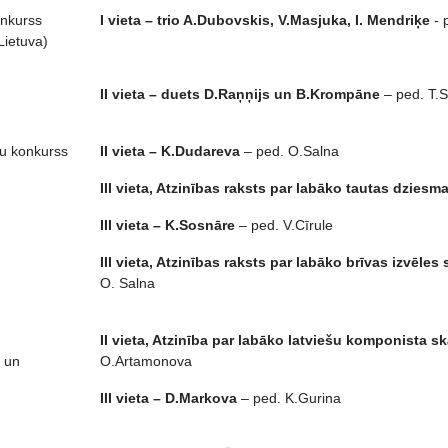
onkurss
I vieta – trio A.Dubovskis, V.Masjuka, I. Mendriķe
- 
Lietuva)
II vieta – duets D.Raņņijs un B.Krompāne
– ped. T.
tu konkurss
II vieta – K.Dudareva
– ped. O.Salna
III vieta, Atzinības raksts par labāko tautas dzies
III vieta – K.Sosnāre
– ped. V.Cīrule
III vieta, Atzinības raksts par labāko brīvas izvē
O. Salna
II vieta, Atzinība par labāko latviešu komponista s
u un
O.Artamonova
III vieta – D.Markova
– ped. K.Gurina