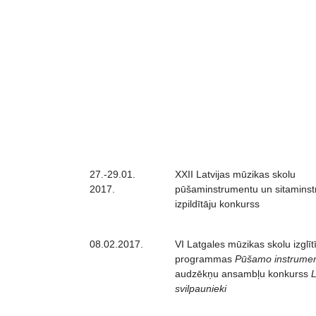
27.-29.01.
XXII Latvijas mūzikas skolu
2017.
pūšaminstrumentu un sitamins
izpildītāju konkurss
08.02.2017.
VI Latgales mūzikas skolu izglīt
programmas
Pūšamo instrumen
audzēkņu ansambļu konkurss
L
svilpaunieki