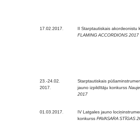
17.02.2017.
II Starptautiskais akordeonistu
FLAMING ACCORDIONS 2017
23.-24.02.
Starptautiskais pūšaminstrumen
2017.
jauno izpildītāju konkurss
Nauj
2017
01.03.2017.
IV Latgales jauno lociņinstrumen
konkurss
PAVASARA STĪGAS 2