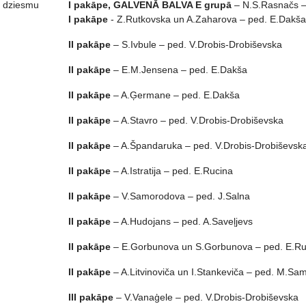
u dziesmu
I pakāpe, GALVENĀ BALVA E grupā
– N.S.Rasnačs – 
I pakāpe
- Z.Rutkovska un A.Zaharova – ped. E.Dakša
II pakāpe
– S.Ivbule – ped. V.Drobis-Drobiševska
II pakāpe
– E.M.Jensena – ped. E.Dakša
II pakāpe
– A.Ģermane – ped. E.Dakša
II pakāpe
– A.Stavro – ped. V.Drobis-Drobiševska
II pakāpe
– A.Špandaruka – ped. V.Drobis-Drobiševsk
II pakāpe
– A.Istratija – ped. E.Rucina
II pakāpe
– V.Samorodova – ped. J.Salna
II pakāpe
– A.Hudojans – ped. A.Saveļjevs
II pakāpe
– E.Gorbunova un S.Gorbunova – ped. E.Ru
II pakāpe
– A.Litvinoviča un I.Stankeviča – ped. M.S
III pakāpe
– V.Vanaģele – ped. V.Drobis-Drobiševska