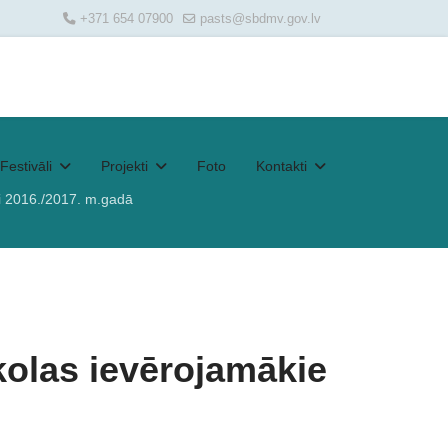
+371 654 07900
pasts@sbdmv.gov.lv
Festivāli
Projekti
Foto
Kontakti
i 2016./2017. m.gadā
kolas ievērojamākie