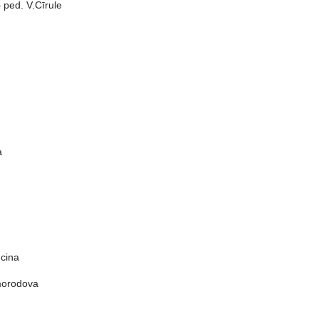
ped. V.Cīrule
a
cina
amorodova