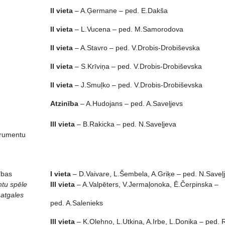
II vieta
– A.Ģermane – ped. E.Dakša
II vieta
– L.Vucena – ped. M.Samorodova
II vieta
– A.Stavro – ped. V.Drobis-Drobiševska
II vieta
– S.Krīviņa – ped. V.Drobis-Drobiševska
II vieta
– J.Smuļko – ped. V.Drobis-Drobiševska
Atzinība
– A.Hudojans – ped. A.Saveļjevs
III vieta
– B.Rakicka – ped. N.Saveļjeva
trumentu
ības
I vieta
– D.Vaivare, L.Šembela, A.Griķe – ped. N.Saveļ
tu spēle
III vieta
– A.Valpēters, V.Jermaļonoka, Ē.Čerpinska –
atgales
ped. A.Salenieks
III vieta
– K.Olehno, L.Utkina, A.Irbe, L.Donika – ped. 