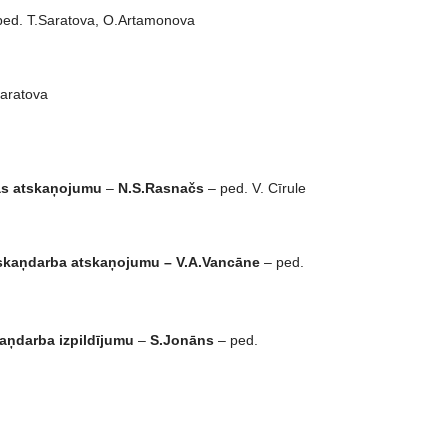
ped. T.Saratova, O.Artamonova
Saratova
mas atskaņojumu
–
N.S.Rasnačs
– ped. V. Cīrule
les skaņdarba atskaņojumu – V.A.Vancāne
– ped.
kaņdarba izpildījumu
–
S.Jonāns
– ped.