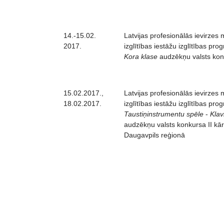
14.-15.02.
Latvijas profesionālās ievirzes
2017.
izglītības iestāžu izglītības pr
Kora klase
audzēkņu valsts konk
15.02.2017.,
Latvijas profesionālās ievirzes
18.02.2017.
izglītības iestāžu izglītības pr
Taustiņinstrumentu spēle
-
Klav
audzēkņu valsts konkursa II kār
Daugavpils reģionā