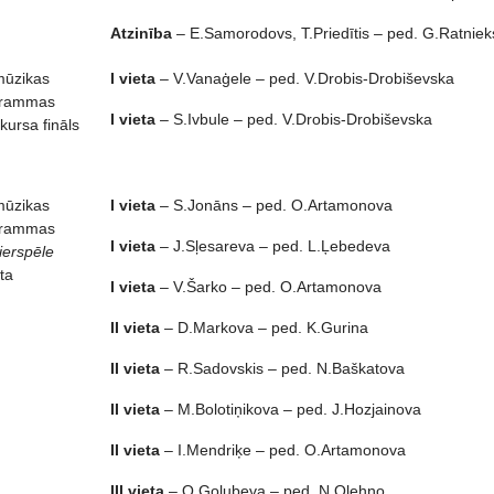
Atzinība
– E.Samorodovs, T.Priedītis – ped. G.Ratniek
 mūzikas
I vieta
– V.Vanaģele – ped. V.Drobis-Drobiševska
ogrammas
I vieta
– S.Ivbule – ped. V.Drobis-Drobiševska
ursa fināls
 mūzikas
I vieta
– S.Jonāns – ped. O.Artamonova
ogrammas
I vieta
– J.Sļesareva – ped. L.Ļebedeva
ierspēle
ta
I vieta
– V.Šarko – ped. O.Artamonova
II vieta
– D.Markova – ped. K.Gurina
II vieta
– R.Sadovskis – ped. N.Baškatova
II vieta
– M.Bolotiņikova – ped. J.Hozjainova
II vieta
– I.Mendriķe – ped. O.Artamonova
III vieta
– O.Golubeva – ped. N.Olehno