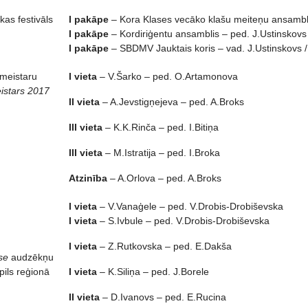
kas festivāls
I pakāpe
– Kora Klases vecāko klašu meiteņu ansamblis
I pakāpe
– Kordiriģentu ansamblis – ped. J.Ustinskovs
I pakāpe
– SBDMV Jauktais koris – vad. J.Ustinskovs / 
tmeistaru
I vieta
– V.Šarko – ped. O.Artamonova
istars 2017
II vieta
– A.Jevstigņejeva – ped. A.Broks
III vieta
– K.K.Rinča – ped. I.Bitiņa
III vieta
– M.Istratija – ped. I.Broka
Atzinība
– A.Orlova – ped. A.Broks
I vieta
– V.Vanaģele – ped. V.Drobis-Drobiševska
I vieta
– S.Ivbule – ped. V.Drobis-Drobiševska
I vieta
– Z.Rutkovska – ped. E.Dakša
se
audzēkņu
pils reģionā
I vieta
– K.Siliņa – ped. J.Borele
II vieta
– D.Ivanovs – ped. E.Rucina