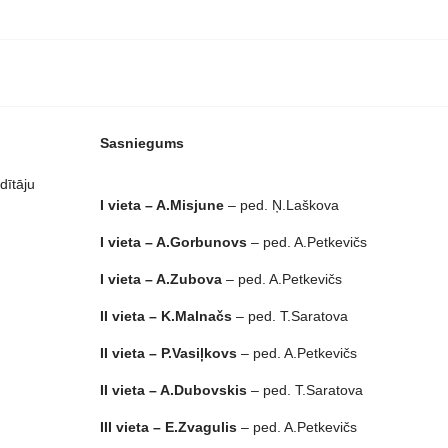
Sasniegums
ldītāju
I vieta – A.Misjune
– ped. Ņ.Laškova
I vieta – A.Gorbunovs
– ped. A.Petkevičs
I vieta – A.Zubova
– ped. A.Petkevičs
II vieta – K.Malnačs
– ped. T.Saratova
II vieta – P.Vasiļkovs
– ped. A.Petkevičs
II vieta – A.Dubovskis
– ped. T.Saratova
III vieta – E.Zvagulis
– ped. A.Petkevičs