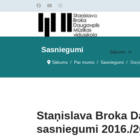
Sasniegumi
Sākums
Sākums
Par mums
Sasniegumi
Staņ
Staņislava Broka D
sasniegumi 2016./