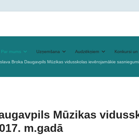
Par mums
Uzņemšana
Audzēkņiem
Konkursi un 
islava Broka Daugavpils Mūzikas vidusskolas ievērojamākie sasniegum
augavpils Mūzikas viduss
2017. m.gadā