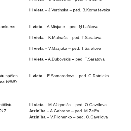
III vieta
– J.Vertinska – ped. B.Kornaševska
 konkurss
II vieta
– A.Misjune – ped. Ņ.Laškova
III vieta
– K.Malnačs – ped. T.Saratova
III vieta
– V.Masjuka – ped. T.Saratova
III vieta
– A.Dubovskis – ped. T.Saratova
tu spēles
II vieta
– E.Samorodovs – ped. G.Ratnieks
ene WIND
tālistu
III vieta
– M.Ažiganiča – ped. O.Gavrilova
017
Atzinība
– A.Gabrāne – ped. M.Zelča
Atzinība
– V.Filoņenko – ped. O.Gavrilova