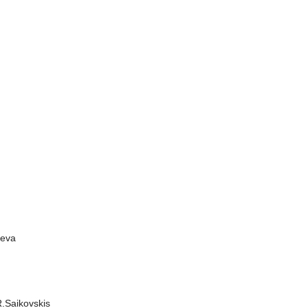
jeva
R.Saikovskis