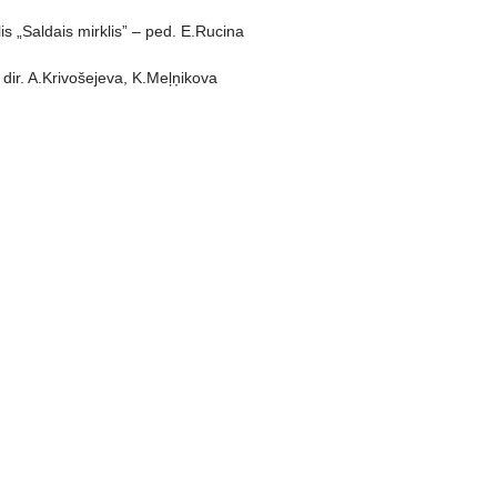
 „Saldais mirklis” – ped. E.Rucina
dir. A.Krivošejeva, K.Meļņikova