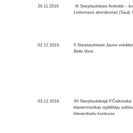
25.11.2016.
XI Starptautiskais festivāls – k
Linksmasis akordeonas
(Sauļi, 
02.12.2016.
II Starptautiskais Jauno vokālis
Bella Voce
03.12.2016.
XII Starptautiskajā P.Čaikovska
klaviermūzikas izpildītāju solist
klavierduetu konkurss