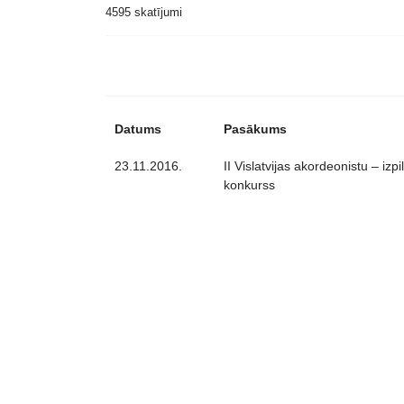
4595 skatījumi
Datums
Pasākums
23.11.2016.
II Vislatvijas akordeonistu – izpi
konkurss