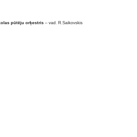
olas pūtēju orķestris
– vad. R.Saikovskis