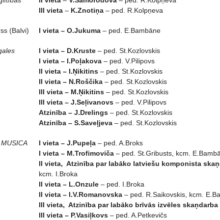
glītības
II vieta
–
V.Samorodova
– ped. R.Kolpņeva
III vieta
–
K.Znotiņa
– ped. R.Kolpņeva
ss (Balvi)
I vieta – O.Jukuma
– ped. E.Bambāne
gales
I vieta – D.Kruste
– ped. St.Kozlovskis
I vieta – I.Poļakova
– ped. V.Pilipovs
II vieta – I.Ņikitins
– ped. St.Kozlovskis
II vieta – N.Roščika
– ped. St.Kozlovskis
III vieta – M.Ņikitins
– ped. St.Kozlovskis
III vieta – J.Seļivanovs
– ped. V.Pilipovs
Atzinība – J.Drelings
– ped. St.Kozlovskis
Atzinība – S.Saveļjeva
– ped. St.Kozlovskis
A MUSICA
I vieta – J.Pupeļa
– ped. A.Broks
I vieta – M.Trofimoviča
– ped. St.Gribusts, kcm. E.Bamb
II vieta, Atzinība par labāko latviešu komponista ska
kcm. I.Broka
II vieta – L.Onzule
– ped. I.Broka
II vieta – I.V.Romanovska
– ped. R.Saikovskis, kcm. E.
III vieta, Atzinība par labāko brīvās izvēles skaņdarb
III vieta – P.Vasiļkovs
– ped. A.Petkevičs