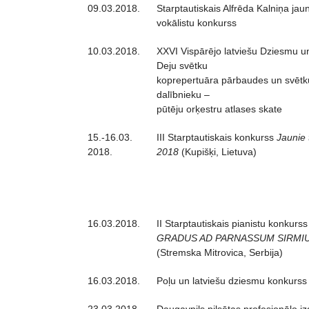
09.03.2018.
Starptautiskais Alfrēda Kalniņa jau
vokālistu konkurss
10.03.2018.
XXVI Vispārējo latviešu Dziesmu u
Deju svētku
koprepertuāra pārbaudes un svētk
dalībnieku –
pūtēju orķestru atlases skate
15.-16.03.
III Starptautiskais konkurss
Jaunie 
2018.
2018
(Kupišķi, Lietuva)
16.03.2018.
II Starptautiskais pianistu konkurss
GRADUS AD PARNASSUM SIRMI
(Stremska Mitrovica, Serbija)
16.03.2018.
Poļu un latviešu dziesmu konkurss