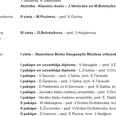
T.Saratova, R.Saikovskis
Atzinība - Klavieru duets – J.Vertinska un M.Bolotņik
konkurss
II vieta – M.Puzirevs
– ped. K.Gurina
ka
III vieta – D.Bolotņikova
– ped. J.Hozjainova
n
da
I vieta – Staņislava Broka Daugavpils Mūzikas vidussk
I pakāpe un uzvarētāja diploms
- V.Vanaģele – ped. V.D
I pakāpe un uzvarētāja diploms
- L.Znutiņa – ped. V.Cīr
I pakāpe
- V.Sevruks – ped. J.Salna, kcm. A.Tāraude
I pakāpe
- D.Šaripova – ped. J.Salna, kcm. A.Tāraude
I pakāpe
- D.Paškeviča un A.Ģermane – ped. E.Dakša, k
I pakāpe
- Jaunāko klašu meiteņu ansamblis – ped. V.Dro
I pakāpe
- Vecāko klašu meiteņu ansamblis, ped. E. Dakš
II pakāpe
- M.Aleksejeva – ped. V.Drobis-Drobiševska, kcm
II pakāpe
- E.Žuromska – ped. V.Drobis-Drobiševska, kcm.
II pakāpe
- D.Ivanovs – ped. E.Rucina, kcm. J.Vasiļjeva