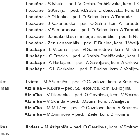
II pakāpe
- S.Ivbule – ped. V.Drobis-Drobiševska, kcm. I.K
II pakāpe
- S.Krīviņa – ped. V.Drobis-Drobiševska, kcm. I.
II pakāpe
- A.Didenko – ped. O.Salna, kcm. A.Tāraude
II pakāpe
- J.Kazanauska – ped. O.Salna, kcm. A.Tāraud
II pakāpe
- V.Samorodova – ped. O.Salna, kcm. A.Tāraud
II pakāpe
- Jaunāko klašu meiteņu ansamblis – ped. E.Ru
II pakāpe
- Zēnu ansamblis – ped. E.Rucina, kcm. J.Vasiļ
III pakāpe
- L.Vucena – ped. M.Samorodova, kcm. M.Istrat
III pakāpe
- G.Trockis – ped. V.Drobis-Drobiševska, kcm. I
III pakāpe
- A.Hudojans – ped. A.Saveļjevs, kcm. A.Orlova
III pakāpe
- S.L.Garkalne – ped. E.Rucina, kcm. J.Vasiļjev
ikas
II vieta
– M.Ažiganiča – ped. O.Gavrilova, kcm. V.Smirnov
ammas
Atzinība
– K.Bura – ped. St.Petkevičs, kcm. B.Fioņina
Atzinība
– V.Filoņenko – ped. O.Gavrilova, kcm. V.Smirn
Atzinība
– V.Skrinda – ped. I.Ozuns, kcm. J.Vasiļjeva
Atzinība
– M.M.Lāce – ped. O.Gavrilova, kcm. V.Smirnov
Atzinība
– M.Smirnova – ped. I.Zeile, kcm. B.Fioņina
ikas
III vieta
– M.Ažiganiča – ped. O.Gavrilova, kcm. V.Smirno
ammas