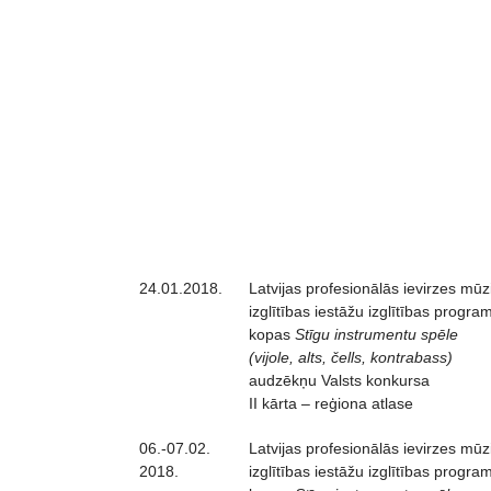
24.01.2018.
Latvijas profesionālās ievirzes mūz
izglītības iestāžu izglītības progr
kopas
Stīgu instrumentu spēle
(vijole, alts, čells, kontrabass)
audzēkņu Valsts konkursa
II kārta – reģiona atlase
06.-07.02.
Latvijas profesionālās ievirzes mūz
2018.
izglītības iestāžu izglītības progr