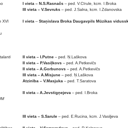
no
I vieta – N.S.Rasnačs
– ped. V.Cīrule, kcm. I.Broka
III vieta – V.Sevruks
– ped. J.Salna, kcm. I.Zdanovska
n XVI
I vieta
–
Staņislava Broka Daugavpils Mūzikas vidussk
u
talanti
II vieta – I.Putne
– ped. Ņ.Laškova
II vieta – P.Vasiļkovs
– ped. A.Petkevičs
II vieta – A.Gorbunovs
– ped. A.Petkevičs
III vieta – A.Misjune
– ped. Ņ.Laškova
Atzinība – V.Masjuka
– ped. T.Saratova
II vieta – A.Jevstigņejeva
– ped. I.Broka
UM
III vieta – S.Sarule
– ped. E.Rucina, kcm. J.Vasiļjeva