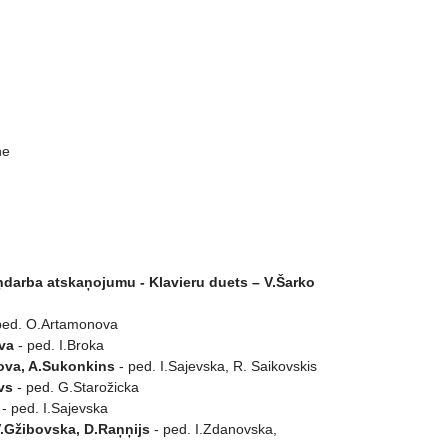
ne
aņdarba atskaņojumu - Klavieru duets – V.Šarko
ped. O.Artamonova
eva
- ped. I.Broka
lova, A.Sukonkins
- ped. I.Sajevska, R. Saikovskis
vs
- ped. G.Starožicka
- ped. I.Sajevska
V.Gžibovska, D.Raņņijs
- ped. I.Zdanovska,