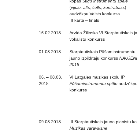
kopas
Stīgu instrumentu spēle
(
vijole, alts, čells, kontrabass
)
audzēkņu Valsts konkursa
III kārta – fināls
16.02.2018.
Arvīda Žilinska VI Starptautiskais 
vokālistu konkurss
01.03.2018.
Starptautiskais Pūšaminstrumentu 
jauno izpildītāju konkurss
NAUJEN
2018
06. – 08.03.
VI Latgales mūzikas skolu IP
2018.
Pūšaminstrumentu spēle
audzēkņ
konkurss
09.03.2018.
III Starptautiskais jauno pianistu 
Mūzikas varavīksne