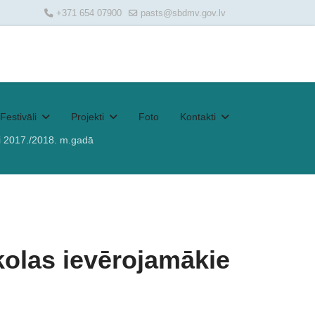
+371 654 07900
pasts@sbdmv.gov.lv
Festivāli
Projekti
Foto
Kontakti
i 2017./2018. m.gadā
kolas ievērojamākie