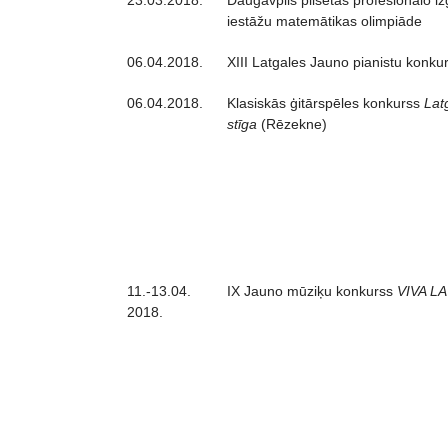
23.03.2018.
Daugavpils pilsētas profesionālo iz
iestāžu matemātikas olimpiāde
06.04.2018.
XIII Latgales Jauno pianistu konkur
06.04.2018.
Klasiskās ģitārspēles konkurss
Lat
stīga
(Rēzekne)
11.-13.04.
IX Jauno mūziķu konkurss
VIVA L
2018.