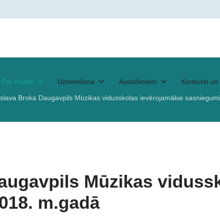
Par mums
Uzņemšana
Audzēkņiem
Konkursi un 
islava Broka Daugavpils Mūzikas vidusskolas ievērojamākie sasniegum
augavpils Mūzikas viduss
2018. m.gadā