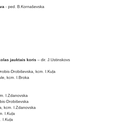
ova
- ped. B.Kornaševska
olas jauktais koris
– dir. J.Ustinskovs
robis-Drobiševska, kcm. I.Kuļa
ule, kcm. I.Broka
cm. I.Zdanovska
bis-Drobiševska
a, kcm. I.Zdanovska
. I.Kuļa
 I.Kuļa