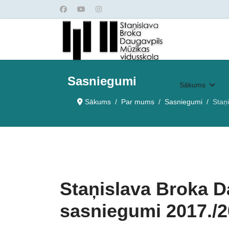
Sasniegumi
Sākums
Sākums
Par mums
Sasniegumi
Staņ
Staņislava Broka D
sasniegumi 2017./