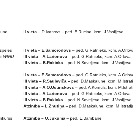
jauno
II vieta
– D.Ivanovs – ped. E.Rucina, kcm. J.Vasiļjeva
spēles
II vieta – E.Samorodovs
– ped. G.Ratnieks, kcm. A.Orlov
E WIND
III vieta – A.Larionova
– ped. G.Ratnieks, kcm. A.Orlova
III vieta – B.Rakicka
– ped. N.Saveļjeva, kcm. J.Vasiļjeva
II vieta – E.Samorodovs
– ped. G.Ratnieks, kcm. A.Orlov
u
III vieta – R.Sauleviča
– ped. D.Maskaļūne, kcm. M.Istrati
III vieta – A.O.Ustinskovs
– ped. A.Komuls, kcm. M.Istrati
III vieta – A.Larionova
– ped. G.Ratnieks, kcm. A.Orlova
III vieta – B.Rakicka
– ped. N.Saveļjeva, kcm. J.Vasiļjeva
Atzinība – L.Znutiņa
– ped. D.Maskaļūne, kcm. M.Istratij
konkurss
Atzinība – O.Jukuma
– ped. E.Bambāne