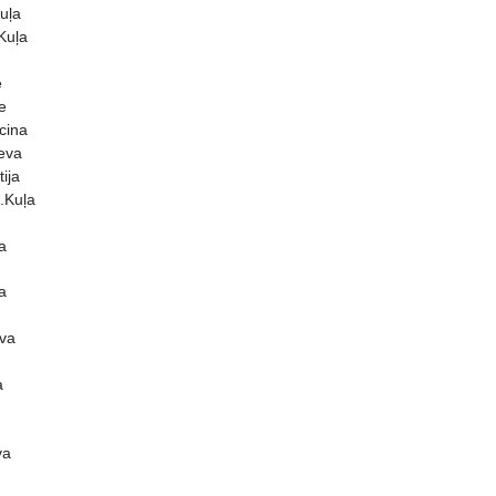
uļa
Kuļa
e
e
cina
jeva
ija
.Kuļa
a
a
ova
a
va