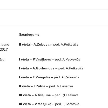
Sasniegums
s jauno
II vieta
–
A.Zubova
– ped. A.Petkevičs
 2017
tāju
I vieta – P.Vasiļkovs
– ped. A.Petkevičs
I vieta – A.Gorbunovs
– ped. A.Petkevičs
I vieta – E.Zvagulis
– ped. A.Petkevičs
II vieta – I.Putne
– ped. Ņ.Laškova
III vieta – A.Misjune
– ped. Ņ.Laškova
III vieta – V.Masjuka
– ped. T.Saratova