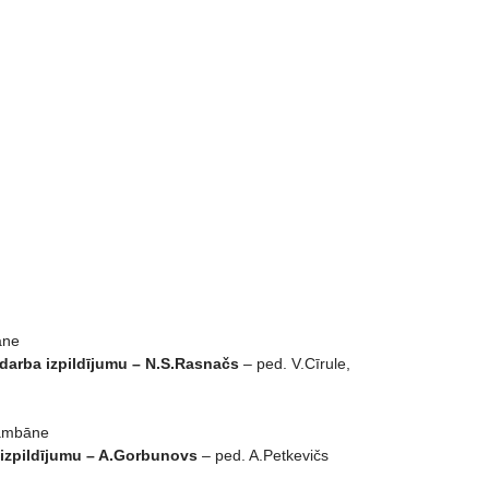
āne
ņdarba izpildījumu – N.S.Rasnačs
– ped. V.Cīrule,
Bambāne
a izpildījumu – A.Gorbunovs
– ped. A.Petkevičs