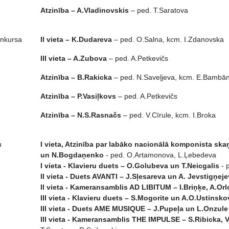
Atzinība – A.Vladinovskis
– ped. T.Saratova
onkursa
II vieta – K.Dudareva
– ped. O.Salna, kcm. I.Zdanovska
III vieta – A.Zubova
– ped. A.Petkevičs
Atzinība – B.Rakicka
– ped. N.Saveļjeva, kcm. E.Bambā
Atzinība – P.Vasiļkovs
– ped. A.Petkevičs
Atzinība – N.S.Rasnačs
– ped. V.Cīrule, kcm. I.Broka
u
I vieta, Atzinība par labāko nacionālā komponista sk
un N.Bogdaņenko
- ped. O.Artamonova, L.Ļebedeva
I vieta - Klavieru duets – O.Golubeva un T.Neicgalis
- 
II vieta - Duets AVANTI – J.Sļesareva un A. Jevstigņej
II vieta - Kameransamblis AD LIBITUM – I.Briņķe, A.Or
III vieta - Klavieru duets – S.Mogorite un A.O.Ustinsko
III vieta - Duets AME MUSIQUE – J.Pupeļa un L.Onzule
III vieta - Kameransamblis THE IMPULSE – S.Ribicka, 