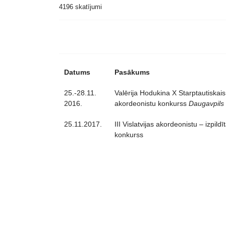
4196 skatījumi
Datums
Pasākums
25.-28.11.
Valērija Hodukina X Starptautiskai
2016.
akordeonistu konkurss
Daugavpils
25.11.2017.
III Vislatvijas akordeonistu – izpildī
konkurss