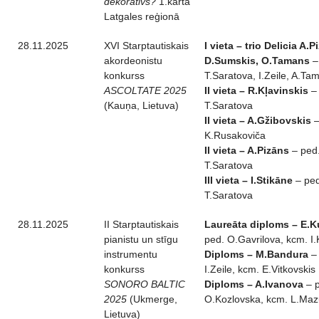
dekoratīvs?
1.kārta
Latgales reģionā
28.11.2025
XVI Starptautiskais
I vieta – trio Delicia A.P
akordeonistu
D.Sumskis, O.Tamans
–
konkurss
T.Saratova, I.Zeile, A.Ta
ASCOLTATE 2025
II vieta – R.Kļavinskis
– 
(Kauņa, Lietuva)
T.Saratova
II vieta – A.Gžibovskis
–
K.Rusakoviča
II vieta – A.Pizāns
– ped
T.Saratova
III vieta – I.Stikāne
– ped
T.Saratova
28.11.2025
II Starptautiskais
Laureāta diploms – E.K
pianistu un stīgu
ped. O.Gavrilova, kcm. I.
instrumentu
Diploms – M.Bandura
– 
konkurss
I.Zeile, kcm. E.Vitkovskis
SONORO BALTIC
Diploms – A.Ivanova
– p
2025
(Ukmerge,
O.Kozlovska, kcm. L.Maz
Lietuva)