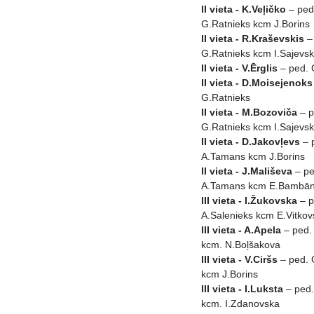
II vieta - K.Veļičko
– ped
G.Ratnieks kcm J.Borins
II vieta - R.Kraševskis
–
G.Ratnieks kcm I.Sajevs
II vieta - V.Ērglis
– ped. 
II vieta - D.Moisejenoks
G.Ratnieks
II vieta - M.Bozoviča
– p
G.Ratnieks kcm I.Sajevs
II vieta - D.Jakovļevs
– 
A.Tamans kcm J.Borins
II vieta - J.Mališeva
– pe
A.Tamans kcm E.Bambā
III vieta - I.Žukovska
– p
A.Salenieks kcm E.Vitkov
III vieta - A.Apela
– ped.
kcm. N.Boļšakova
III vieta - V.Ciršs
– ped. 
kcm J.Borins
III vieta - I.Luksta
– ped.
kcm. I.Zdanovska