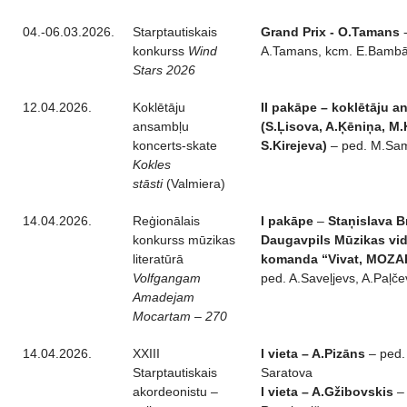
04.-06.03.2026.
Starptautiskais
Grand Prix
- O.Tamans
-
konkurss
Wind
A.Tamans, kcm. E.Bamb
Stars 2026
12.04.2026.
Koklētāju
II pakāpe – koklētāju a
ansambļu
(S.Ļisova, A.Ķēniņa, M.
koncerts-skate
S.Kirejeva)
– ped. M.Sa
Kokles
stāsti
(Valmiera)
14.04.2026.
Reģionālais
I pakāpe
–
Staņislava B
konkurss mūzikas
Daugavpils Mūzikas vi
literatūrā
komanda “Vivat, MOZA
Volfgangam
ped. A.Saveļjevs, A.Paļč
Amadejam
Mocartam – 270
14.04.2026.
XXIII
I vieta – A.Pizāns
– ped. 
Starptautiskais
Saratova
akordeonistu –
I vieta – A.Gžibovskis
– 