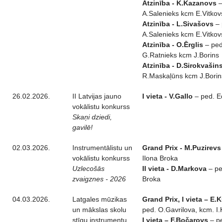
Atzinība - K.Kazanovs
–
A.Salenieks kcm E.Vitkov
Atzinība - L.Sivašovs
– 
A.Salenieks kcm E.Vitkov
Atzinība - O.Ērglis
– ped
G.Ratnieks kcm J.Borins
Atzinība - D.Sirokvašin
R.Maskaļūns kcm J.Borin
26.02.2026.
II Latvijas jauno
I vieta - V.Gallo
– ped. E
vokālistu konkurss
Skaņi dziedi,
gavilē!
02.03.2026.
Instrumentālistu un
Grand Prix - M.Puzirevs
vokālistu konkurss
Ilona Broka
Uzlecošās
II vieta - D.Markova
– pe
zvaigznes - 2026
Broka
04.03.2026.
Latgales mūzikas
Grand Prix, I vieta – E.
un mākslas skolu
ped. O.Gavrilova, kcm. I.
stīgu instrumentu
I vieta – F.Bočarovs
– p