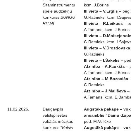
Sitaminstrumentu
kcm. J.Borins
spēle audzēkņu
III vieta – V.Ērglis
– peg.
konkurss
BUNGU
G.Ratnieks, kcm. I.Sajev
RITMI
III vieta – R.Leikuss
– p
A.Tamans, kcm. J.Borins
III vieta – D.Moisejenok
G.Ratnieks, kcm. I.Sajev
III vieta – V.Drozdovska
G.Ratnieks
III vieta – I.Šakelis
– ped
Atzinība – A.Paukšts
– 
A.Tamans, kcm. J.Borins
Atzinība – M.Bozoviča
–
G.Ratnieks
Atzinība – J.Mališeva
– 
A.Tamans, kcm. E.Bamb
11.02.2026.
Daugavpils
Augstākā pakāpe – vok
valstspilsētas
ansamblis “Dainu dzīpa
vokālās mūzikas
ped. M.Veļičko
konkurss “
Balsis
Augstākā pakāpe – vok