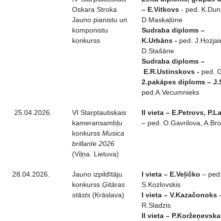
Oskara Stroka
– E.Vitkovs
- ped. K.Duna
Jauno pianistu un
D.Maskaļūne
komponistu
Sudraba diploms –
konkurss
K.Urbāns -
ped. J.Hozjain
D.Stašāne
Sudraba diploms –
E.R.Ustinskovs
-
ped. 
2.pakāpes diploms – J
ped.A.Vecumnieks
25.04.2026.
VI Starptautiskais
II vieta – E.Petrovs, P
kameransambļu
– ped. O.Gavrilova, A.Br
konkurss
Musica
brillante 2026
(Viļņa. Lietuva)
28.04.2026.
Jauno izpildītāju
I vieta – E.Veļičko
– ped
konkurss
Ģitāras
S.Kozlovskis
stāsts
(Krāslava)
I vieta – V.Kazačonoks
–
R.Sladzis
II vieta – P.Koržeņevska