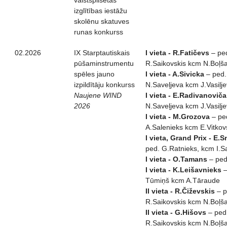
valstspilsētas
izglītības iestāžu
skolēnu skatuves
runas konkurss
02.2026
IX Starptautiskais
I vieta - R.Fatičevs
– pe
pūšaminstrumentu
R.Saikovskis kcm N.Boļš
spēles jauno
I vieta - A.Sivicka
– ped.
izpildītāju konkurss
N.Saveļjeva kcm J.Vasiļj
Naujene WIND
I vieta - E.Radivanoviča
2026
N.Saveļjeva kcm J.Vasiļj
I vieta - M.Grozova
– pe
A.Salenieks kcm E.Vitkov
I vieta, Grand Prix - E.
ped. G.Ratnieks, kcm I.S
I vieta - O.Tamans
– ped
I vieta - K.Leišavnieks
–
Tūmiņš kcm A.Tāraude
II vieta - R.Čiževskis
– p
R.Saikovskis kcm N.Boļš
II vieta - G.Hišovs
– ped
R.Saikovskis kcm N.Boļš