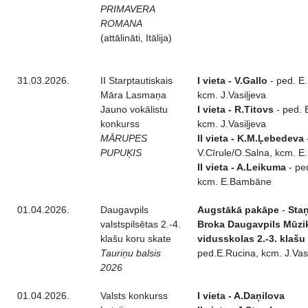
PRIMAVERA
ROMANA
(attālināti, Itālija)
31.03.2026.
II Starptautiskais
I vieta - V.Gallo
- ped. E
Māra Lasmaņa
kcm. J.Vasiļjeva
Jauno vokālistu
I vieta - R.Titovs
- ped. 
konkurss
kcm. J.Vasiļjeva
MĀRUPES
II vieta - K.M.Ļebedeva
PUPUĶIS
V.Cīrule/O.Salna, kcm. 
II vieta - A.Leikuma
- pe
kcm. E.Bambāne
01.04.2026.
Daugavpils
Augstākā pakāpe
-
Staņ
valstspilsētas 2.-4.
Broka Daugavpils Mūzi
klašu koru skate
vidusskolas 2.-3. klašu
Tauriņu balsis
ped.E.Rucina, kcm. J.Vasi
2026
01.04.2026.
Valsts konkurss
I vieta - A.Daņilova