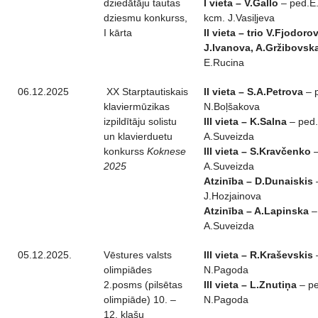
dziedātāju tautas
I vieta – V.Gallo
– ped.E.
dziesmu konkurss,
kcm. J.Vasiļjeva
I kārta
II vieta – trio V.Fjodoro
J.Ivanova, A.Gržibovsk
E.Rucina
06.12.2025
XX Starptautiskais
II vieta – S.A.Petrova
– 
klaviermūzikas
N.Boļšakova
izpildītāju solistu
III vieta – K.Salna
– ped.
un klavierduetu
A.Suveizda
konkurss
Koknese
III vieta – S.Kravčenko
–
2025
A.Suveizda
Atzinība – D.Dunaiskis
J.Hozjainova
Atzinība – A.Lapinska
–
A.Suveizda
05.12.2025.
Vēstures valsts
III vieta – R.Kraševskis
olimpiādes
N.Pagoda
2.posms (pilsētas
III vieta – L.Znutiņa
– pe
olimpiāde) 10. –
N.Pagoda
12. klašu