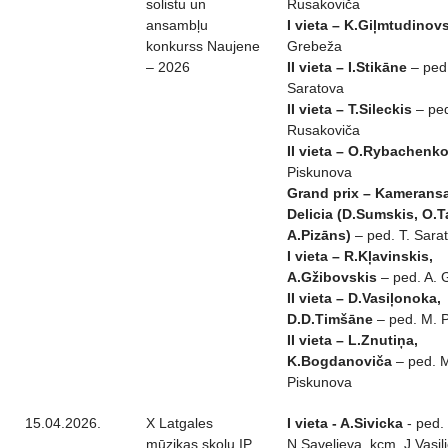
solistu un
Rusakoviča
ansambļu
I vieta – K.Giļmtudinov
konkurss Naujene
Grebeža
– 2026
II vieta – I.Stikāne
– ped.
Saratova
II vieta – T.Sileckis
– ped
Rusakoviča
II vieta – O.Rybachenk
Piskunova
Grand prix – Kamerans
Delicia (D.Sumskis, O.
A.Pizāns)
– ped. T. Sara
I vieta – R.Kļavinskis,
A.Gžibovskis
– ped. A. 
II vieta – D.Vasiļonoka,
D.D.Timšāne
– ped. M. 
II vieta – L.Znutiņa,
K.Bogdanoviča
– ped. 
Piskunova
15.04.2026.
X Latgales
I vieta - A.Sivicka
- ped.
mūzikas skolu IP
N.Saveļjeva, kcm. J.Vasiļ