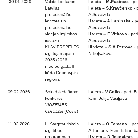
30.01.2026.
Valsts konkurss
I vieta – M.Puzirevs
- pe
Latvijas
I vieta – S.Kravčenko
- 
profesionālās
A.Suveizda
ievirzes un
II vieta – A.Lapinska
- p
profesionālās
A.Suveizda
vidējās izglītības
II vieta – E.Vitkovs
- ped
iestāžu
A.Suveizda
KLAVIERSPĒLES
III vieta – S.A.Petrova
- 
izglītojamajiem
N.Boļšakova
2025./2026.
mācību gadā II
kārta Daugavpils
reģionā
09.02.2026
Solo dziedāšanas
I vieta - V.Gallo
- ped. Ed
konkurss
kcm. Jūlija Vasiļjeva
VIDZEMES
CĪRULĪŠI
(Cēsis)
11.02.2026.
III Starptautiskais
I vieta – O.Tamans
– pe
izglītības
A.Tamans, kcm. E.Bamb
programmas
II vieta – D.Jakovļevs
– 