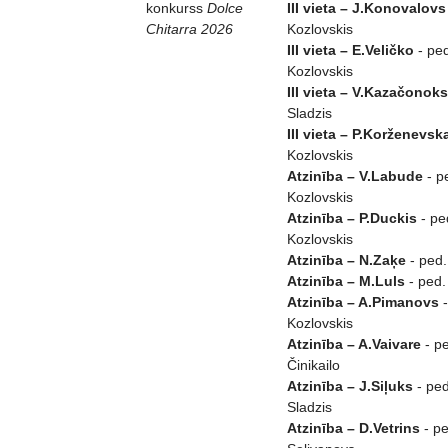
konkurss
Dolce
III vieta – J.Konovalovs
Chitarra 2026
Kozlovskis
III vieta – E.Veličko
- ped
Kozlovskis
III vieta – V.Kazačonoks
Sladzis
III vieta – P.Korženevsk
Kozlovskis
Atzinība – V.Labude
- p
Kozlovskis
Atzinība – P.Duckis
- pe
Kozlovskis
Atzinība – N.Zaķe
- ped. 
Atzinība – M.Luls
- ped.
Atzinība – A.Pimanovs
-
Kozlovskis
Atzinība – A.Vaivare
- pe
Činikailo
Atzinība – J.Siļuks
- ped
Sladzis
Atzinība – D.Vetrins
- pe