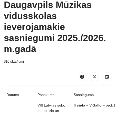
Daugavpils Mūzikas
vidusskolas
ievērojamākie
sasniegumi 2025./2026.
m.gadā
810 skatījumi
Datums
Pasākums
Sasniegums
VIII Latvijas solo,
II vieta – V.Gallo
– ped. 
duetu, trio un