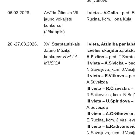
Seļivanovs
06.03.2026.
Arvīda Žilinska VIII
I vieta – V.Gallo
- ped. E
jauno vokālistu
Rucina, kcm. Ilona Kuļa
konkurss
(Jēkabpils)
26.-27.03.2026.
XVI Starptautiskais
I vieta, Atzinība par la
Jauno Mūziķu
izvēles skaņdarba ats
konkurss
VIVA LA
A.Pizāns –
ped. T.Sarat
MUSICA
II vieta – A.Sivicka –
ped
N.Saveļjeva, kcm. J.Vasiļ
II vieta – E.Vitkovs –
pe
A.Suveizda
III vieta – R.Čiževskis –
R.Saikovskis, kcm. N.Boļ
III vieta – U.Spiridova –
A.Suveizda
III vieta – A.Gržibovska
E.Rucina, kcm. J.Vasiļjev
III vieta – E.Radivanovi
N.Saveļjeva, kcm. J.Vasiļ