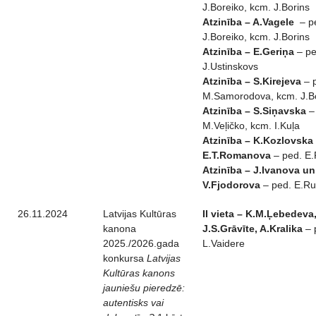
J.Boreiko, kcm. J.Borins
Atzinība – A.Vagele
– p
J.Boreiko, kcm. J.Borins
Atzinība – E.Geriņa
– pe
J.Ustinskovs
Atzinība – S.Kirejeva
– 
M.Samorodova, kcm. J.B
Atzinība – S.Siņavska
–
M.Veļičko, kcm. I.Kuļa
Atzinība – K.Kozlovska
E.T.Romanova
– ped. E
Atzinība – J.Ivanova un
V.Fjodorova
– ped. E.R
26.11.2024
Latvijas Kultūras
II vieta – K.M.Ļebedeva
kanona
J.S.Grāvīte, A.Kralika
– 
2025./2026.gada
L.Vaidere
konkursa
Latvijas
Kultūras kanons
jauniešu pieredzē:
autentisks vai