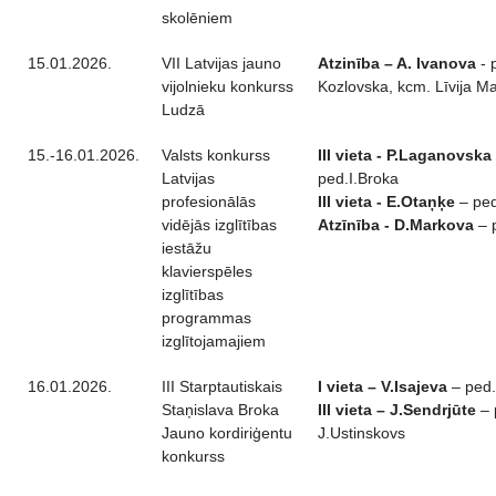
skolēniem
15.01.2026.
VII Latvijas jauno
Atzinība – A. Ivanova
- 
vijolnieku konkurss
Kozlovska, kcm. Līvija M
Ludzā
15.-16.01.2026.
Valsts konkurss
III vieta - P.Laganovska
Latvijas
ped.I.Broka
profesionālās
III vieta - E.Otaņķe
– ped
vidējās izglītības
Atzīnība - D.Markova
– 
iestāžu
klavierspēles
izglītības
programmas
izglītojamajiem
16.01.2026.
III Starptautiskais
I vieta – V.Isajeva
– ped.
Staņislava Broka
III vieta – J.Sendrjūte
– 
Jauno kordiriģentu
J.Ustinskovs
konkurss