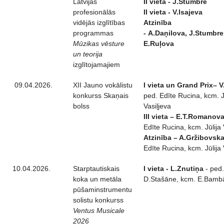
Latvijas
II vieta - J.Stumbre
profesionālās
II vieta - V.Isajeva
vidējās izglītības
Atzinība
programmas
-
A.Daņilova,
J.Stumbre
Mūzikas vēsture
E.Ruļova
un teorija
izglītojamajiem
09.04.2026.
XII Jauno vokālistu
I vieta un Grand Prix– V
konkurss Skaņais
ped. Edīte Rucina, kcm. J
bolss
Vasiļjeva
III vieta – E.T.Romanov
Edīte Rucina, kcm. Jūlija 
Atzinība – A.Gržibovsk
Edīte Rucina, kcm. Jūlija 
10.04.2026.
Starptautiskais
I vieta - L.Znutiņa
- ped.
koka un metāla
D.Stašāne, kcm. E.Bamb
pūšaminstrumentu
solistu konkurss
Ventus Musicale
2026