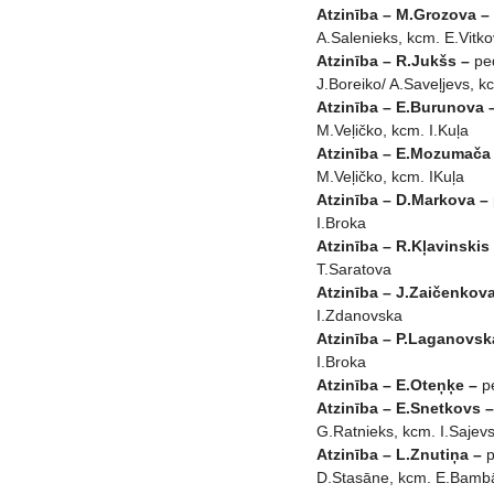
Atzinība – M.Grozova –
A.Salenieks, kcm. E.Vitko
Atzinība – R.Jukšs –
pe
J.Boreiko/ A.Saveļjevs, k
Atzinība – E.Burunova 
M.Veļičko, kcm. I.Kuļa
Atzinība – E.Mozumača
M.Veļičko, kcm. IKuļa
Atzinība – D.Markova –
I.Broka
Atzinība – R.Kļavinskis
T.Saratova
Atzinība – J.Zaičenkov
I.Zdanovska
Atzinība – P.Laganovs
I.Broka
Atzinība – E.Oteņķe –
p
Atzinība – E.Snetkovs 
G.Ratnieks, kcm. I.Sajev
Atzinība – L.Znutiņa –
p
D.Stasāne, kcm. E.Bamb