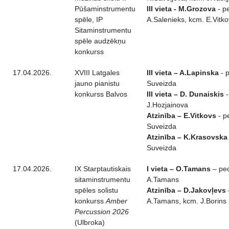
Pūšaminstrumentu
III vieta - M.Grozova
- p
spēle, IP
A.Salenieks, kcm. E.Vitko
Sitaminstrumentu
spēle audzēkņu
konkurss
17.04.2026.
XVIII Latgales
III vieta – A.Lapinska
- p
jauno pianistu
Suveizda
konkurss Balvos
III vieta – D. Dunaiskis
-
J.Hozjainova
Atzinība – E.Vitkovs
- p
Suveizda
Atzinība – K.Krasovska
Suveizda
17.04.2026.
IX Starptautiskais
I vieta – O.Tamans
– pe
sitaminstrumentu
A.Tamans
spēles solistu
Atzinība – D.Jakovļevs
konkurss
Amber
A.Tamans, kcm. J.Borins
Percussion 2026
(Ulbroka)