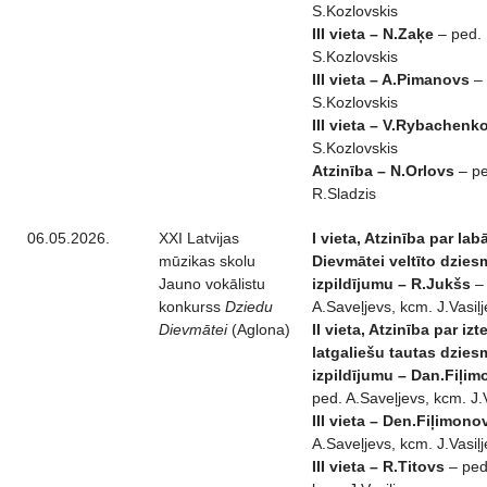
S.Kozlovskis
III vieta – N.Zaķe
– ped. I
S.Kozlovskis
III vieta – A.Pimanovs
– 
S.Kozlovskis
III vieta – V.Rybachenk
S.Kozlovskis
Atzinība – N.Orlovs
– pe
R.Sladzis
06.05.2026.
XXI Latvijas
I vieta, Atzinība par lab
mūzikas skolu
Dievmātei veltīto dzies
Jauno vokālistu
izpildījumu – R.Jukšs
– 
konkurss
Dziedu
A.Saveļjevs, kcm. J.Vasiļ
Dievmātei
(Aglona)
II vieta, Atzinība par i
latgaliešu tautas dzies
izpildījumu – Dan.Fiļi
ped. A.Saveļjevs, kcm. J.
III vieta – Den.Fiļimono
A.Saveļjevs, kcm. J.Vasiļ
III vieta – R.Titovs
– ped