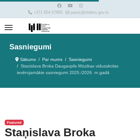
+371 654 07900
pasts@sbdmv.gov.lv
Sasniegumi
Sākums
Par mums
Sasniegumi
Staņislava Broka Daugavpils Mūzikas vidusskolas
ievērojamākie sasniegumi 2025./2026. m.gadā
Featured
Staņislava Broka