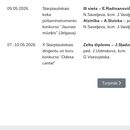
09.05.2026.
Starptautiskais
III vieta – E.Radivanovi
koka
N.Saveļjeva, kcm. J.Vasiļ
pūšaminstrumentu
Atzinība – A.Sivicka
– p
konkurss “
Jaunais
N.Saveļjeva, kcm. J.Vasiļ
mūziķis
” (Jelgava)
07.-10.05.2026.
X Starptautiskais
Zelta diploms – J.Sļad
diriģentu un koru
ped. J.Ustinskovs, kcm.
konkurss “
Odesa
G.Vsesvjatska
cantat
”
Nākamais rakst
Turpināt