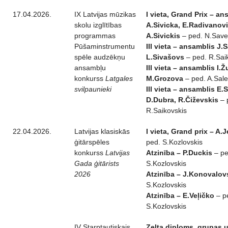
17.04.2026.
IX Latvijas mūzikas
I vieta, Grand Prix – an
skolu izglītības
A.Sivicka, E.Radivanovi
programmas
A.Sivickis
– ped. N.Save
Pūšaminstrumentu
III vieta – ansamblis J
spēle audzēkņu
L.Sivašovs
– ped. R.Sai
ansambļu
III vieta – ansamblis I.
konkurss
Latgales
M.Grozova
– ped. A.Sale
svilpaunieki
III vieta – ansamblis E.S
D.Dubra, R.Čiževskis
– 
R.Saikovskis
22.04.2026.
Latvijas klasiskās
I vieta, Grand prix – A.
ģitārspēles
ped. S.Kozlovskis
konkurss
Latvijas
Atzinība – P.Duckis
– pe
Gada ģitārists
S.Kozlovskis
2026
Atzinība – J.Konovalov
S.Kozlovskis
Atzinība – E.Veļičko
– p
S.Kozlovskis
IV Starptautiskais
Zelta diploms, grupas u