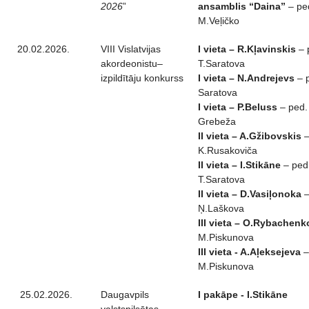
2026
”
ansamblis “Daina”
– pe
M.Veļičko
20.02.2026.
VIII Vislatvijas
I vieta – R.Kļavinskis
– 
akordeonistu–
T.Saratova
izpildītāju konkurss
I vieta – N.Andrejevs
– p
Saratova
I vieta – P.Beluss
– ped.
Grebeža
II vieta – A.Gžibovskis
–
K.Rusakoviča
II vieta – I.Stikāne
– ped
T.Saratova
II vieta – D.Vasiļonoka
–
Ņ.Laškova
III vieta – O.Rybachenk
M.Piskunova
III vieta - A.Aļeksejeva
–
M.Piskunova
25.02.2026.
Daugavpils
I pakāpe - I.Stikāne