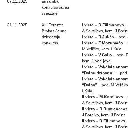
07.11.2025
ansambļu
konkurss
Jūras
zvaigzne
21.11.2025
XIII Terēzes
I vieta – D.Fiļimonovs
–
Brokas Jauno
A.Saveļjevs, kcm. J.Borin
dziedātāju
I vieta – R.Jukšs
– ped. 
konkurss
I vieta – E.Mozumača
– 
M.Veļičko, kcm. I.Kuļa
I vieta – V.Gallo
– ped. E
kcm. J.Vasiļjeva
I vieta – Vokālais ansa
“Dainu dzīpariņi”
– ped.
I vieta – Vokālais ansa
“Daina”
– ped. M.Veļičko
I.Kuļa
II vieta – M.Korņilovs
– 
A.Saveļjevs, kcm. J.Borin
II vieta – R.Rumjancevs
J.Boreiko, kcm. J.Borins
II vieta – D.Fiļimonovs
–
A.Saveļjevs, kcm. J.Borin