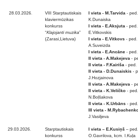
28.03.2026.
VIII Starptautiskais
I vieta - M.Tarvida
- ped.
klaviermūzikas
K.Dunaiska
konkurss
I vieta - E.Aksjuta
- ped.
“
Klajojanti muzika
”
E.Vitkovskis
(Zarasi,Lietuva)
I vieta - E.Vitkovs
- ped.
A.Suveizda
I vieta - E.Ancāne
- ped.
II vieta - A.Makejeva
- pe
II vieta - F.Kairiša
- ped. 
II vieta - D.Dunaiskis
- p
J.Hozjainova
II vieta - A.Makejeva
- pe
II vieta - K.Veličko
- ped
N.Boļšakova
II vieta - K.Urbāns
- ped.
III vieta - M.Rybachenk
J.Vasiljeva
29.03.2026.
Starptautiskais
I vieta – E.Kusiņš
– ped
konkurss
O.Gavrilova, kcm. I.Kuļa