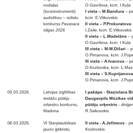
nodaļas
O.Gavrilova, kcm. I.Kuļa
(lociņinstrumenti)
I vieta – M.Bandura
– pe
audzēkņu – solistu
kcm. E.Vitkovskis
konkurss
Pavasara
II vieta – P.Prokuratova
stīgas 2026
I.Zeile, kcm. E.Vitkovskis
II vieta – L.Madelāne
– 
O.Gavrilova, kcm. I.Kuļa
III vieta – M.M.Dišari
– p
O.Pimanova, kcm. J.Pupe
III vieta – A.Ivanova
– p
O.Kozlovska, kcm. L.Maz
III vieta – S.Kuprijanova
O.Pimanova, kcm. J.Pupe
05.03.2026.
Latvijas izglītības
I pakāpe - Staņislava B
iestāžu pūtēju
Daugavpils Mūzikas vi
orķestru konkurss,
pūtēju orķestris
- diriģe
Madona
R.Saikovskis
06.03.2026.
VI Starptautiskais
II vieta - A.Jefimovs
- pe
jauno ģitāristu
Kozlovskis