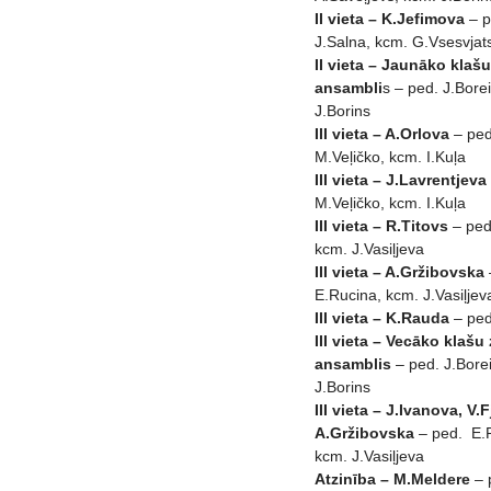
II vieta – K.Jefimova
– p
J.Salna, kcm. G.Vsesvjat
II vieta – Jaunāko klaš
ansambli
s – ped. J.Bore
J.Borins
III vieta – A.Orlova
– ped
M.Veļičko, kcm. I.Kuļa
III vieta – J.Lavrentjeva
M.Veļičko, kcm. I.Kuļa
III vieta – R.Titovs
– ped
kcm. J.Vasiļjeva
III vieta – A.Gržibovska
E.Rucina, kcm. J.Vasiļjev
III vieta – K.Rauda
– ped
III vieta – Vecāko klašu
ansamblis
– ped. J.Bore
J.Borins
III vieta – J.Ivanova, V.
A.Gržibovska
– ped. E.
kcm. J.Vasiļjeva
Atzinība – M.Meldere
– 