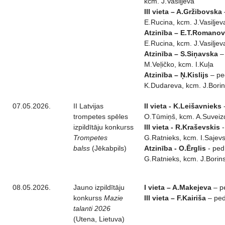
kcm. J.Vasiļjeva
III vieta – A.Gržibovska
E.Rucina, kcm. J.Vasiļjev
Atzinība – E.T.Romano
E.Rucina, kcm. J.Vasiļjev
Atzinība – S.Siņavska
–
M.Veļičko, kcm. I.Kuļa
Atzinība – Ņ.Kislijs
– pe
K.Dudareva, kcm. J.Bori
07.05.2026.
II Latvijas
II vieta - K.Leišavnieks
-
trompetes spēles
O.Tūmiņš, kcm. A.Suveiz
izpildītāju konkurss
III vieta - R.Kraševskis
-
Trompetes
G.Ratnieks, kcm. I.Sajev
balss
(Jēkabpils)
Atzinība - O.Ērglis
- ped
G.Ratnieks, kcm. J.Borin
08.05.2026.
Jauno izpildītāju
I vieta – A.Makejeva
– pe
konkurss
Mazie
III vieta – F.Kairiša
– ped
talanti 2026
(Utena, Lietuva)