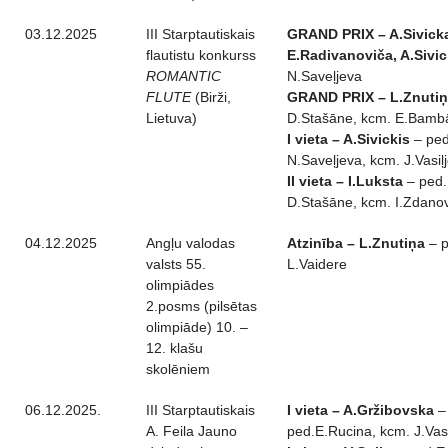
03.12.2025
III Starptautiskais
GRAND PRIX – A.Sivick
flautistu konkurss
E.Radivanoviča, A.Sivic
ROMANTIC
N.Saveļjeva
FLUTE
(Birži,
GRAND PRIX – L.Znuti
Lietuva)
D.Stašāne, kcm. E.Bamb
I vieta – A.Sivickis
– ped
N.Saveļjeva, kcm. J.Vasiļ
II vieta – I.Luksta
– ped.
D.Stašāne, kcm. I.Zdano
04.12.2025
Angļu valodas
Atzinība – L.Znutiņa
– p
valsts 55.
L.Vaidere
olimpiādes
2.posms (pilsētas
olimpiāde) 10. –
12. klašu
skolēniem
06.12.2025.
III Starptautiskais
I vieta – A.Gržibovska
–
A. Feila Jauno
ped.E.Rucina, kcm. J.Vasi