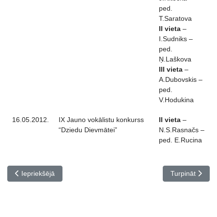
ped.
T.Saratova
II vieta
–
I.Sudniks –
ped.
Ņ.Laškova
III vieta
–
A.Dubovskis –
ped.
V.Hodukina
16.05.2012.
IX Jauno vokālistu konkurss
II vieta
–
“Dziedu Dievmātei”
N.S.Rasnačs –
ped. E.Rucina
Iepriekšējais raksts: Daugavpils Mūzikas vidusskolas ievērojamā
Nākamais rakst
Iepriekšējā
Turpināt