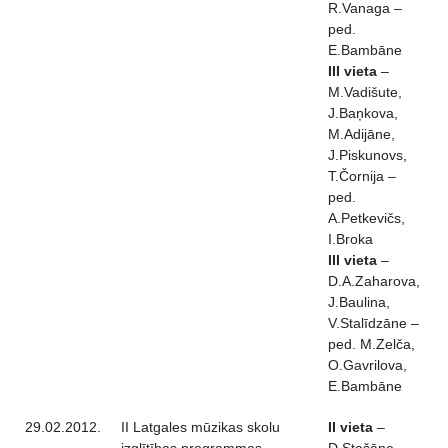
R.Vanaga –
ped.
E.Bambāne
III vieta
–
M.Vadišute,
J.Baņkova,
M.Adijāne,
J.Piskunovs,
T.Čornija –
ped.
A.Petkevičs,
I.Broka
III vieta
–
D.A.Zaharova,
J.Baulina,
V.Stalīdzāne –
ped. M.Zelča,
O.Gavrilova,
E.Bambāne
29.02.2012.
II Latgales mūzikas skolu
II vieta
–