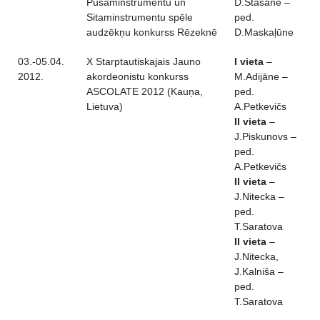
Pūšaminstrumentu un
D.Stašāne –
Sitaminstrumentu spēle
ped.
audzēkņu konkurss Rēzeknē
D.Maskaļūne
03.-05.04.
X Starptautiskajais Jauno
I vieta
–
2012.
akordeonistu konkurss
M.Adijāne –
ASCOLATE 2012 (Kauņa,
ped.
Lietuva)
A.Petkevičs
II vieta
–
J.Piskunovs –
ped.
A.Petkevičs
II vieta
–
J.Nitecka –
ped.
T.Saratova
II vieta
–
J.Nitecka,
J.Kalniša –
ped.
T.Saratova