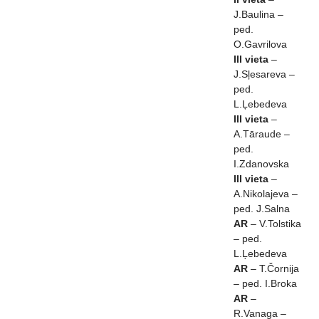
J.Baulina –
ped.
O.Gavrilova
III vieta
–
J.Sļesareva –
ped.
L.Ļebedeva
III vieta
–
A.Tāraude –
ped.
I.Zdanovska
III vieta
–
A.Nikolajeva –
ped. J.Salna
AR
– V.Tolstika
– ped.
L.Ļebedeva
AR
– T.Čornija
– ped. I.Broka
AR
–
R.Vanaga –