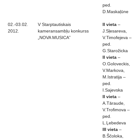
ped.
D.Maskaļūne
02.-03.02.
V Starptautiskais
II vieta
–
2012.
kameransambļu konkurss
J.Sļesareva,
„NOVA MUSICA”
V.Timofejeva –
ped.
G.Starožicka
II vieta
–
O.Goloveckis,
V.Markova,
M.Istratija –
ped.
I.Sajevska
II vieta
–
A.Tāraude,
V.Trofimova –
ped.
L.Ļebedeva
III vieta
–
B.Ščoloka,