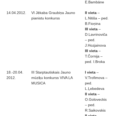
E.Bambāne
14.04.2012.
VI Jēkaba Graubiņa Jauno
II vieta
–
pianistu konkurss
L.Nitiša – ped.
B.Fioņina
III vieta
–
D.Lavrinoviča
– ped.
J.Hozjainova
III vieta
–
T.Čornija –
ped. I.Broka
18.-20.04.
III Starptautiskais Jauno
I vieta
–
2012.
mūziķu konkurss VIVA LA
V.Trofimova –
MUSICA
ped.
L.Ļebedeva
II vieta
–
O.Goloveckis
– ped.
R.Saikovskis
II vieta
–