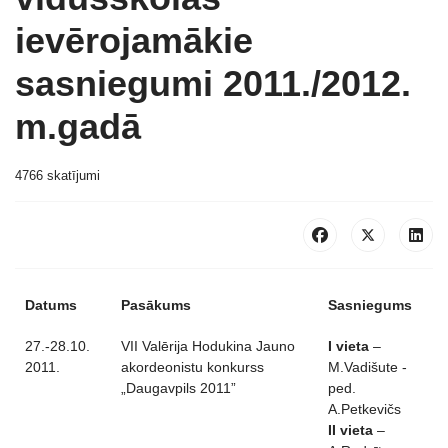
ievērojamākie
sasniegumi 2011./2012.
m.gadā
4766 skatījumi
Datums
Pasākums
Sasniegums
27.-28.10.
VII Valērija Hodukina Jauno
I vieta
–
2011.
akordeonistu konkurss
M.Vadišute -
„Daugavpils 2011”
ped.
A.Petkevičs
II vieta
–