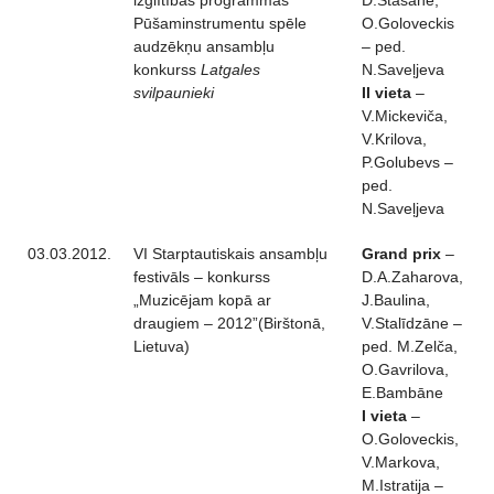
izglītības programmas
D.Stašāne,
Pūšaminstrumentu spēle
O.Goloveckis
audzēkņu ansambļu
– ped.
konkurss
Latgales
N.Saveļjeva
svilpaunieki
II vieta
–
V.Mickeviča,
V.Krilova,
P.Golubevs –
ped.
N.Saveļjeva
03.03.2012.
VI Starptautiskais ansambļu
Grand prix
–
festivāls – konkurss
D.A.Zaharova,
„Muzicējam kopā ar
J.Baulina,
draugiem – 2012”(Birštonā,
V.Stalīdzāne –
Lietuva)
ped. M.Zelča,
O.Gavrilova,
E.Bambāne
I vieta
–
O.Goloveckis,
V.Markova,
M.Istratija –