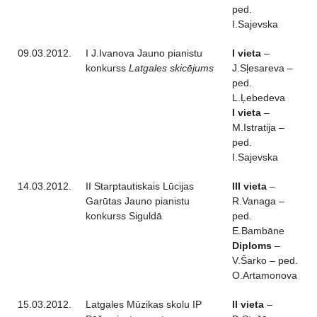
ped.
I.Sajevska
09.03.2012.
I J.Ivanova Jauno pianistu
I vieta
–
konkurss
Latgales skicējums
J.Sļesareva –
ped.
L.Ļebedeva
I vieta
–
M.Istratija –
ped.
I.Sajevska
14.03.2012.
II Starptautiskais Lūcijas
III vieta
–
Garūtas Jauno pianistu
R.Vanaga –
konkurss Siguldā
ped.
E.Bambāne
Diploms
–
V.Šarko – ped.
O.Artamonova
15.03.2012.
Latgales Mūzikas skolu IP
II vieta
–