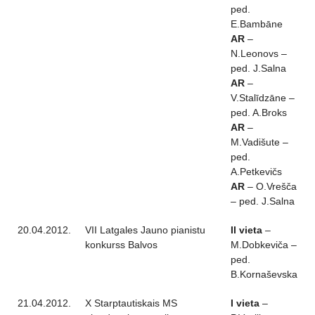
ped.
E.Bambāne
AR
–
N.Leonovs –
ped. J.Salna
AR
–
V.Stalīdzāne –
ped. A.Broks
AR
–
M.Vadišute –
ped.
A.Petkevičs
AR
– O.Vrešča
– ped. J.Salna
20.04.2012.
VII Latgales Jauno pianistu
II vieta
–
konkurss Balvos
M.Dobkeviča –
ped.
B.Kornaševska
21.04.2012.
X Starptautiskais MS
I vieta
–