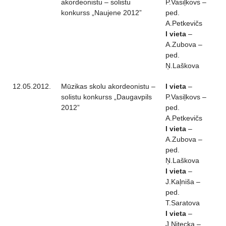
akordeonistu – solistu
P.Vasiļkovs –
konkurss „Naujene 2012”
ped.
A.Petkevičs
I vieta
–
A.Zubova –
ped.
Ņ.Laškova
12.05.2012.
Mūzikas skolu akordeonistu –
I vieta
–
solistu konkurss „Daugavpils
P.Vasiļkovs –
2012”
ped.
A.Petkevičs
I vieta
–
A.Zubova –
ped.
Ņ.Laškova
I vieta
–
J.Kaļniša –
ped.
T.Saratova
I vieta
–
J.Nitecka –