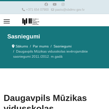
+371 654 07900
pasts@sbdmv.gov.lv
Sasniegumi
Sākums
Par mums
Sasniegumi
Daugavpils Mūzikas vidusskolas ievērojamākie
sasniegumi 2011./2012. m.gadā
Daugavpils Mūzikas
vidusskolas