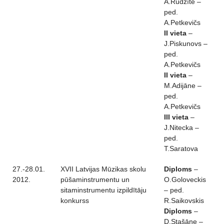
A.Rudzīte –
ped.
A.Petkevičs
II vieta
–
J.Piskunovs –
ped.
A.Petkevičs
II vieta
–
M.Adijāne –
ped.
A.Petkevičs
III vieta
–
J.Nitecka –
ped.
T.Saratova
27.-28.01.
XVII Latvijas Mūzikas skolu
Diploms
–
2012.
pūšaminstrumentu un
O.Goloveckis
sitaminstrumentu izpildītāju
– ped.
konkurss
R.Saikovskis
Diploms
–
D.Stašāne –