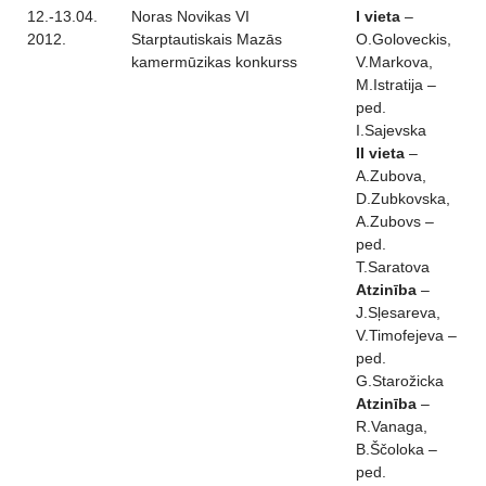
12.-13.04.
Noras Novikas VI
I vieta
–
2012.
Starptautiskais Mazās
O.Goloveckis,
kamermūzikas konkurss
V.Markova,
M.Istratija –
ped.
I.Sajevska
II vieta
–
A.Zubova,
D.Zubkovska,
A.Zubovs –
ped.
T.Saratova
Atzinība
–
J.Sļesareva,
V.Timofejeva –
ped.
G.Starožicka
Atzinība
–
R.Vanaga,
B.Ščoloka –
ped.