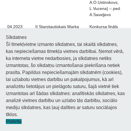
A.O.Ustinskovs,
L.Vucena) – ped.
A.Saveļjevs
04.2023
II Starptautiskais Marka
Konkursa fināls
Rotko
GRAND PRIX –
Sīkdatnes
Mūsdienu mūzikas jauno
A.Pizāns – ped.
Šī tīmekļvietne izmanto sīkdatnes, tai skaitā sīkdatnes,
izpildītāju konkurss
T.Saratova
kas nepieciešamas tīmekļa vietnes darbībai. Ņemot vērā,
GRAND PRIX –
P.Vasiļkovs – ped.
ka interneta vietne nedarbosies, ja sīkdatnes netiks
M.Piskunova
izmantotas, šo sīkdatņu izmantošanai piekrišana netiek
Zelta diploms –
prasīta. Papildus nepieciešamajām sīkdatnēm (cookies),
A.O.Ustinskovs –
lai uzlabotu vietnes darbību un pakalpojumus, kā arī
ped. D.Sabanskis,
analizētu lietotājus un pielāgotu saturu, šajā vietnē tiek
kcm. N.Boļšakova
izmantotas arī šādas sīkdatnes: analītiskās sīkdatnes, kas
Sudraba diploms
analizē vietnes darbību un uzlabo tās darbību, sociālo
– V.Skrinda – ped.
I.Zeile, kcm.
mediju sīkdatnes, kas ļauj dalīties ar saturu sociālajos
I.Zdanovska
tīklos.
Konkurss
Piekrītu
I vieta –