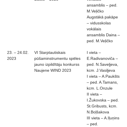
ansamblis – ped.
M.Veļičko
Augstākā pakāpe
– vidusskolas
vokālais
ansamblis Daina –
ped. M.Veļičko
23. – 24.02.
VI Starptautiskais
I vieta –
2023
pūšaminstrumentu spēles
E.Radivanoviča –
jauno izpildītāju konkurss
ped. N.Saveļjeva,
Naujene WIND 2023
kcm. J.Vasiļjeva
I vieta – A.Paukšts
– ped. A.Tamans,
kcm. L.Onzule
II vieta –
I.Žukovska – ped.
St.Gribusts, kcm.
N.Boļšakova
III vieta – A.Iļuņins
– ped.