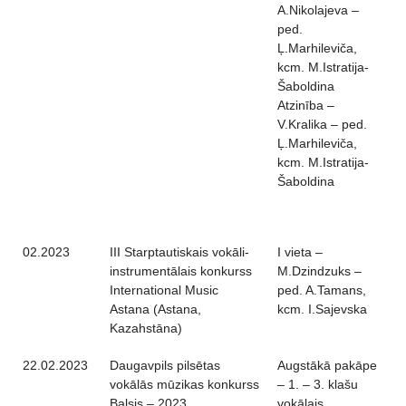
A.Nikolajeva –
ped.
Ļ.Marhileviča,
kcm. M.Istratija-
Šaboldina
Atzinība –
V.Kralika – ped.
Ļ.Marhileviča,
kcm. M.Istratija-
Šaboldina
02.2023
III Starptautiskais vokāli-
I vieta –
instrumentālais konkurss
M.Dzindzuks –
International Music
ped. A.Tamans,
Astana (Astana,
kcm. I.Sajevska
Kazahstāna)
22.02.2023
Daugavpils pilsētas
Augstākā pakāpe
vokālās mūzikas konkurss
– 1. – 3. klašu
Balsis – 2023
vokālais