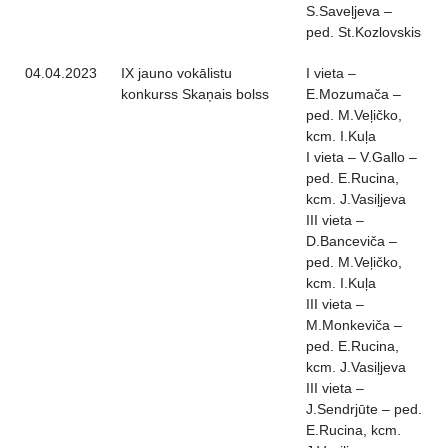
S.Saveļjeva –
ped. St.Kozlovskis
04.04.2023
IX jauno vokālistu
I vieta –
konkurss Skaņais bolss
E.Mozumača –
ped. M.Veļičko,
kcm. I.Kuļa
I vieta – V.Gallo –
ped. E.Rucina,
kcm. J.Vasiļjeva
III vieta –
D.Banceviča –
ped. M.Veļičko,
kcm. I.Kuļa
III vieta –
M.Monkeviča –
ped. E.Rucina,
kcm. J.Vasiļjeva
III vieta –
J.Sendrjūte – ped.
E.Rucina, kcm.