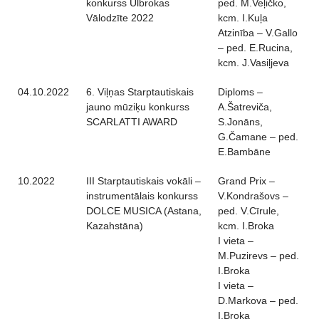
konkurss Ulbrokas
ped. M.Veļičko,
Vālodzīte 2022
kcm. I.Kuļa
Atzinība – V.Gallo
– ped. E.Rucina,
kcm. J.Vasiļjeva
04.10.2022
6. Viļņas Starptautiskais
Diploms –
jauno mūziķu konkurss
A.Šatreviča,
SCARLATTI AWARD
S.Jonāns,
G.Čamane – ped.
E.Bambāne
10.2022
III Starptautiskais vokāli –
Grand Prix –
instrumentālais konkurss
V.Kondrašovs –
DOLCE MUSICA (Astana,
ped. V.Cīrule,
Kazahstāna)
kcm. I.Broka
I vieta –
M.Puzirevs – ped.
I.Broka
I vieta –
D.Markova – ped.
I.Broka