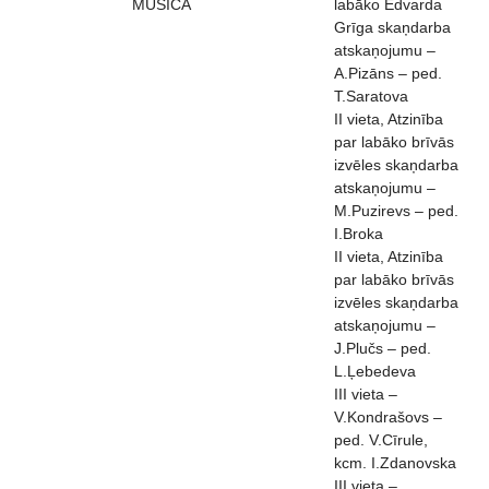
MUSICA
labāko Edvarda
Grīga skaņdarba
atskaņojumu –
A.Pizāns – ped.
T.Saratova
II vieta, Atzinība
par labāko brīvās
izvēles skaņdarba
atskaņojumu –
M.Puzirevs – ped.
I.Broka
II vieta, Atzinība
par labāko brīvās
izvēles skaņdarba
atskaņojumu –
J.Plučs – ped.
L.Ļebedeva
III vieta –
V.Kondrašovs –
ped. V.Cīrule,
kcm. I.Zdanovska
III vieta –