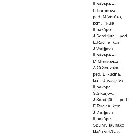
II pakāpe –
E.Burunova –
ped. M.Veļičko,
kcm. I.Kuļa
II pakāpe –
J.Sendrjūte – ped.
E.Rucina, kcm.
J.Vasiļjeva
II pakāpe –
M.Monkeviča,
A.Gržibovska –
ped. E.Rucina,
kcm. J.Vasiļjeva
II pakāpe –
S.Šikarjova,
J.Sendrjūte – ped.
E.Rucina, kcm.
J.Vasiļjeva
II pakāpe –
SBDMV jaunāko
klašu vokālais