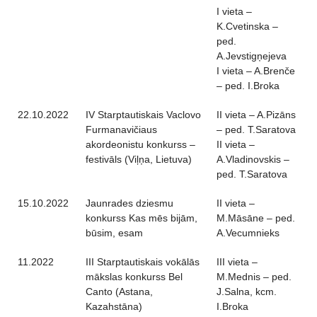
I vieta –
K.Cvetinska –
ped.
A.Jevstigņejeva
I vieta – A.Brenče
– ped. I.Broka
22.10.2022
IV Starptautiskais Vaclovo
II vieta – A.Pizāns
Furmanavičiaus
– ped. T.Saratova
akordeonistu konkurss –
II vieta –
festivāls (Viļņa, Lietuva)
A.Vladinovskis –
ped. T.Saratova
15.10.2022
Jaunrades dziesmu
II vieta –
konkurss Kas mēs bijām,
M.Māsāne – ped.
būsim, esam
A.Vecumnieks
11.2022
III Starptautiskais vokālās
III vieta –
mākslas konkurss Bel
M.Mednis – ped.
Canto (Astana,
J.Salna, kcm.
Kazahstāna)
I.Broka