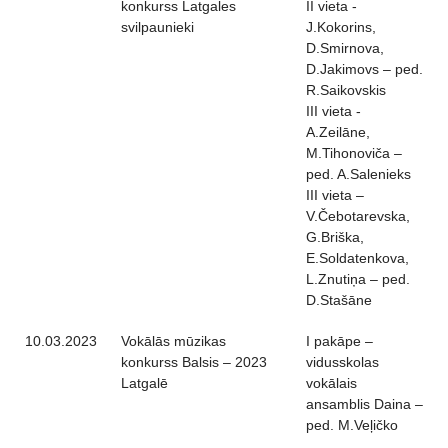
konkurss Latgales
II vieta -
svilpaunieki
J.Kokorins,
D.Smirnova,
D.Jakimovs – ped.
R.Saikovskis
III vieta -
A.Zeilāne,
M.Tihonoviča –
ped. A.Salenieks
III vieta –
V.Čebotarevska,
G.Briška,
E.Soldatenkova,
L.Znutiņa – ped.
D.Stašāne
10.03.2023
Vokālās mūzikas
I pakāpe –
konkurss Balsis – 2023
vidusskolas
Latgalē
vokālais
ansamblis Daina –
ped. M.Veļičko