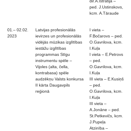
dir.A.Istratija –
ped. J.Ustinskovs,
kcm. A.Tāraude
01.– 02.02.
Latvijas profesionālās
I vieta –
2023
ievirzes un profesionālās
F.Bočarovs – ped.
vidējās mūzikas izglītības
O.Gavrilova, kcm.
iestāžu izglītības
I.Kuļa
programmas Stīgu
I vieta – E.Petrovs
instrumentu spēle –
– ped.
Vijoles (alta, čella,
O.Gavrilova, kcm.
kontrabasa) spēle
I.Kuļa
audzēkņu Valsts konkursa
III vieta – E.Kusiņš
II kārta Daugavpils
– ped.
reģionā
O.Gavrilova, kcm.
I.Kuļa
III vieta –
A.Jonāne – ped.
St.Petkevičs, kcm.
J.Pupeļa
Atzinība –