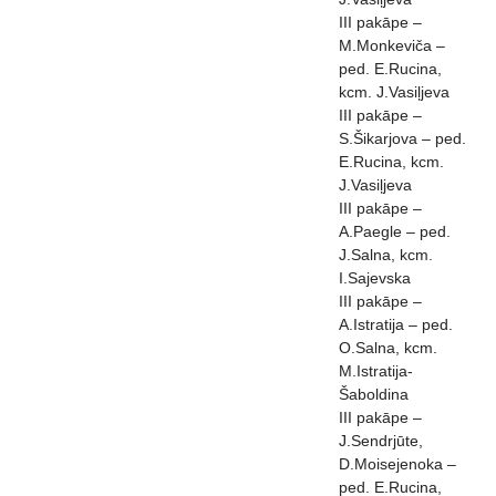
III pakāpe –
M.Monkeviča –
ped. E.Rucina,
kcm. J.Vasiļjeva
III pakāpe –
S.Šikarjova – ped.
E.Rucina, kcm.
J.Vasiļjeva
III pakāpe –
A.Paegle – ped.
J.Salna, kcm.
I.Sajevska
III pakāpe –
A.Istratija – ped.
O.Salna, kcm.
M.Istratija-
Šaboldina
III pakāpe –
J.Sendrjūte,
D.Moisejenoka –
ped. E.Rucina,