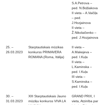
S.A.Petrova –
ped. N.Boļšakova
II vieta – A.Vaičiļa
– ped.
J.Hozjainova
II vieta –
Ž.Nikolaičenko –
ped. J.Hozjainova
25. –
Starptautiskais mūzikas
II vieta –
26.03.2023
konkurss PRIMAVERA
A.Makejeva –
ROMANA (Roma, Itālija)
ped. I.Kuļa
II vieta –
L.Kaminska –
ped. I.Kuļa
III vieta –
S.Kaminska –
ped. I.Kuļa
30. –
XIII Starptautiskais Jauno
GRAND PRIX, I
31.03.2023
mūziķu konkurss VIVA LA
vieta, Atzinība par