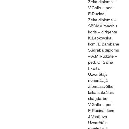
Zelta diploms –
V.Gallo – ped.
E.Rucina
Zelta diploms –
SBDMV mācību
koris – diriģente
K.Lapkovska,
kcm. E.Bambāne
Sudraba diploms
– A.M.Rudzīte –
ped. O. Salna
I kārta
Uzvarētājs
nominācijā
Ziemassvētku
laika sakrālais
skaņdarbs –
V.Gallo – ped.
E.Rucina, kcm.
J.Vasiļjeva
Uzvarētājs
nominācijā