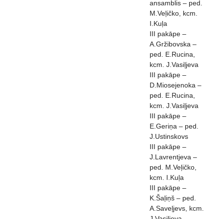
ansamblis – ped.
M.Veļičko, kcm.
I.Kuļa
III pakāpe –
A.Gržibovska –
ped. E.Rucina,
kcm. J.Vasiļjeva
III pakāpe –
D.Miosejenoka –
ped. E.Rucina,
kcm. J.Vasiļjeva
III pakāpe –
E.Geriņa – ped.
J.Ustinskovs
III pakāpe –
J.Lavrentjeva –
ped. M.Veļičko,
kcm. I.Kuļa
III pakāpe –
K.Šaļiņš – ped.
A.Saveļjevs, kcm.
J.Vasiļjeva