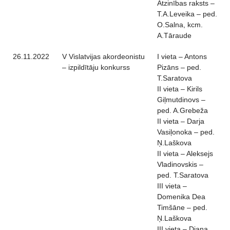
Atzinības raksts –
T.A.Leveika – ped.
O.Salna, kcm.
A.Tāraude
26.11.2022
V Vislatvijas akordeonistu
I vieta – Antons
– izpildītāju konkurss
Pizāns – ped.
T.Saratova
II vieta – Kirils
Giļmutdinovs –
ped. A.Grebeža
II vieta – Darja
Vasiļonoka – ped.
Ņ.Laškova
II vieta – Aleksejs
Vladinovskis –
ped. T.Saratova
III vieta –
Domenika Dea
Timšāne – ped.
Ņ.Laškova
III vieta – Diana