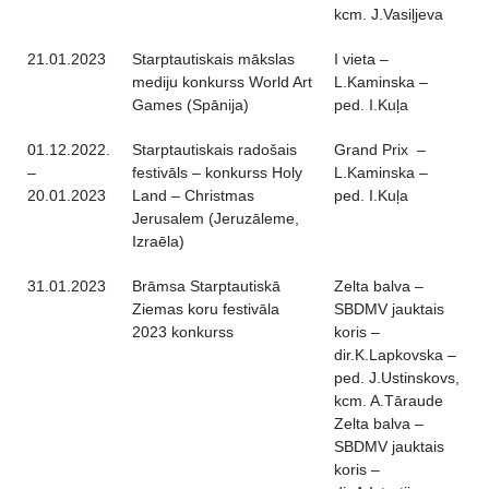
kcm. J.Vasiļjeva
21.01.2023
Starptautiskais mākslas
I vieta –
mediju konkurss World Art
L.Kaminska –
Games (Spānija)
ped. I.Kuļa
01.12.2022.
Starptautiskais radošais
Grand Prix –
–
festivāls – konkurss Holy
L.Kaminska –
20.01.2023
Land – Christmas
ped. I.Kuļa
Jerusalem (Jeruzāleme,
Izraēla)
31.01.2023
Brāmsa Starptautiskā
Zelta balva –
Ziemas koru festivāla
SBDMV jauktais
2023 konkurss
koris –
dir.K.Lapkovska –
ped. J.Ustinskovs,
kcm. A.Tāraude
Zelta balva –
SBDMV jauktais
koris –