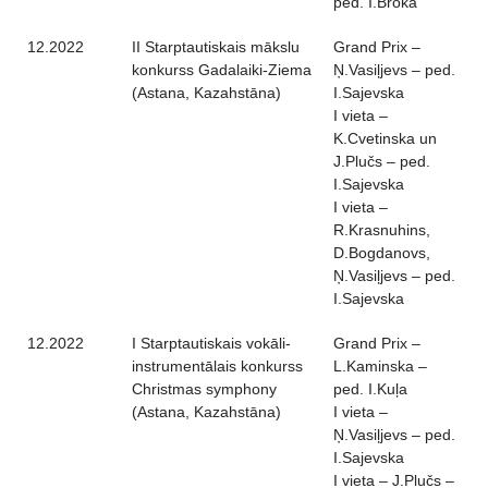
ped. I.Broka
12.2022
II Starptautiskais mākslu
Grand Prix –
konkurss Gadalaiki-Ziema
Ņ.Vasiļjevs – ped.
(Astana, Kazahstāna)
I.Sajevska
I vieta –
K.Cvetinska un
J.Plučs – ped.
I.Sajevska
I vieta –
R.Krasnuhins,
D.Bogdanovs,
Ņ.Vasiļjevs – ped.
I.Sajevska
12.2022
I Starptautiskais vokāli-
Grand Prix –
instrumentālais konkurss
L.Kaminska –
Christmas symphony
ped. I.Kuļa
(Astana, Kazahstāna)
I vieta –
Ņ.Vasiļjevs – ped.
I.Sajevska
I vieta – J.Plučs –