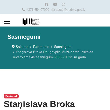
+371 654 07900
pasts@sbdmv.gov.lv
Sasniegumi
Sākums
Par mums
Sasniegumi
Staņislava Broka Daugavpils Mūzikas vidusskolas
ievērojamākie sasniegumi 2022./2023. m.gadā
Featured
Staņislava Broka