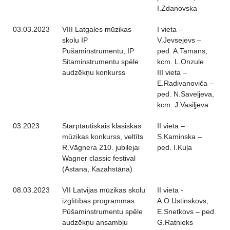
I.Zdanovska
03.03.2023
VIII Latgales mūzikas
I vieta –
skolu IP
V.Jevsejevs –
Pūšaminstrumentu, IP
ped. A.Tamans,
Sitaminstrumentu spēle
kcm. L.Onzule
audzēkņu konkurss
III vieta –
E.Radivanoviča –
ped. N.Saveļjeva,
kcm. J.Vasiļjeva
03.2023
Starptautiskais klasiskās
II vieta –
mūzikas konkurss, veltīts
S.Kaminska –
R.Vāgnera 210. jubilejai
ped. I.Kuļa
Wagner classic festival
(Astana, Kazahstāna)
08.03.2023
VII Latvijas mūzikas skolu
II vieta -
izglītības programmas
A.O.Ustinskovs,
Pūšaminstrumentu spēle
E.Snetkovs – ped.
audzēkņu ansambļu
G.Ratnieks