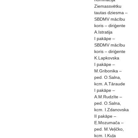
Ziemassvētku
tautas dziesma –
SBDMV mācību
koris – diriģente
A.Istratija
I pakāpe –
SBDMV mācību
koris – diriģente
K.Lapkovska
I pakāpe –
M.Gribonika –
ped. O.Salna,
kcm. A.Tāraude
I pakāpe –
A.M.Rudzīte –
ped. O.Salna,
kcm. I.Zdanovska
II pakāpe –
E.Mozumača –
ped. M.Veļičko,
kcm. I.Kuļa