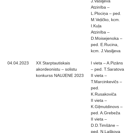
J.Vasiļjeva
Atzinība –
L.Plociņa – ped.
M.Veļičko, kcm.
I.Kuļa
Atzinība –
D.Moisejenoka –
ped. E.Rucina,
kcm. J.Vasiļjeva
04.04.2023
XX Starptautiskais
I vieta – A.Pizāns
akordeonistu – solistu
– ped. T.Saratova
konkurss NAUJENE 2023
II vieta –
T.Marcinkevičs –
ped.
K.Rusakoviča
II vieta –
K.Giļmutdinovs –
ped. A.Grebeža
II vieta –
D.D.Timšāne –
ped. Ņ.Laškova