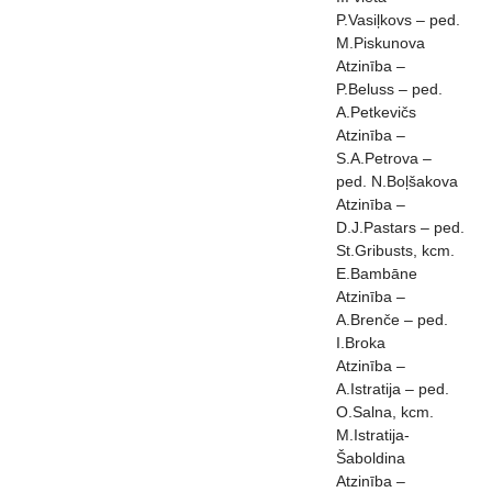
P.Vasiļkovs – ped.
M.Piskunova
Atzinība –
P.Beluss – ped.
A.Petkevičs
Atzinība –
S.A.Petrova –
ped. N.Boļšakova
Atzinība –
D.J.Pastars – ped.
St.Gribusts, kcm.
E.Bambāne
Atzinība –
A.Brenče – ped.
I.Broka
Atzinība –
A.Istratija – ped.
O.Salna, kcm.
M.Istratija-
Šaboldina
Atzinība –