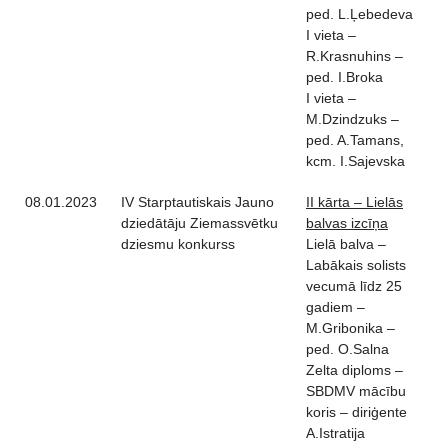
ped. L.Ļebedeva
I vieta –
R.Krasnuhins –
ped. I.Broka
I vieta –
M.Dzindzuks –
ped. A.Tamans,
kcm. I.Sajevska
08.01.2023
IV Starptautiskais Jauno
II kārta – Lielās
dziedātāju Ziemassvētku
balvas izcīņa
dziesmu konkurss
Lielā balva –
Labākais solists
vecumā līdz 25
gadiem –
M.Gribonika –
ped. O.Salna
Zelta diploms –
SBDMV mācību
koris – diriģente
A.Istratija