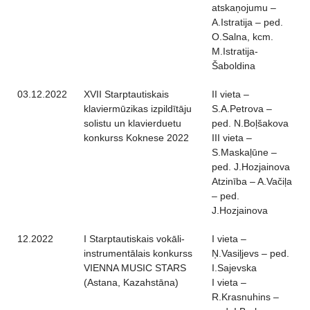
atskaņojumu –
A.Istratija – ped.
O.Salna, kcm.
M.Istratija-
Šaboldina
03.12.2022
XVII Starptautiskais
II vieta –
klaviermūzikas izpildītāju
S.A.Petrova –
solistu un klavierduetu
ped. N.Boļšakova
konkurss Koknese 2022
III vieta –
S.Maskaļūne –
ped. J.Hozjainova
Atzinība – A.Vačiļa
– ped.
J.Hozjainova
12.2022
I Starptautiskais vokāli-
I vieta –
instrumentālais konkurss
Ņ.Vasiļjevs – ped.
VIENNA MUSIC STARS
I.Sajevska
(Astana, Kazahstāna)
I vieta –
R.Krasnuhins –