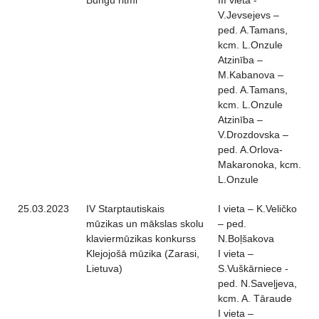
Bungu ritmi
III vieta -
V.Jevsejevs –
ped. A.Tamans,
kcm. L.Onzule
Atzinība –
M.Kabanova –
ped. A.Tamans,
kcm. L.Onzule
Atzinība –
V.Drozdovska –
ped. A.Orlova-
Makaronoka, kcm.
L.Onzule
25.03.2023
IV Starptautiskais
I vieta – K.Veličko
mūzikas un mākslas skolu
– ped.
klaviermūzikas konkurss
N.Boļšakova
Klejojošā mūzika (Zarasi,
I vieta –
Lietuva)
S.Vuškārniece -
ped. N.Saveļjeva,
kcm. A. Tāraude
I vieta –