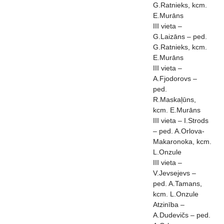
G.Ratnieks, kcm.
E.Murāns
III vieta –
G.Laizāns – ped.
G.Ratnieks, kcm.
E.Murāns
III vieta –
A.Fjodorovs –
ped.
R.Maskaļūns,
kcm. E.Murāns
III vieta – I.Strods
– ped. A.Orlova-
Makaronoka, kcm.
L.Onzule
III vieta –
V.Jevsejevs –
ped. A.Tamans,
kcm. L.Onzule
Atzinība –
A.Dudevičs – ped.