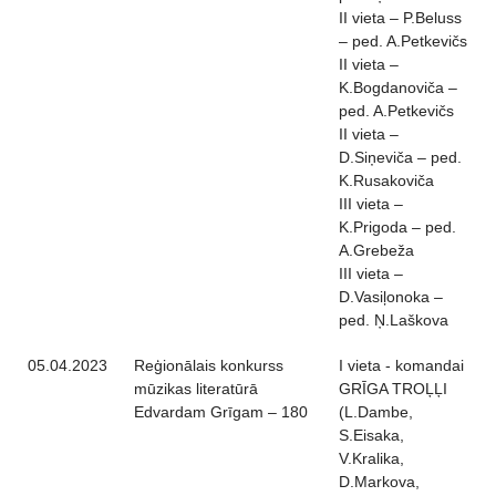
II vieta – P.Beluss
– ped. A.Petkevičs
II vieta –
K.Bogdanoviča –
ped. A.Petkevičs
II vieta –
D.Siņeviča – ped.
K.Rusakoviča
III vieta –
K.Prigoda – ped.
A.Grebeža
III vieta –
D.Vasiļonoka –
ped. Ņ.Laškova
05.04.2023
Reģionālais konkurss
I vieta - komandai
mūzikas literatūrā
GRĪGA TROĻĻI
Edvardam Grīgam – 180
(L.Dambe,
S.Eisaka,
V.Kralika,
D.Markova,