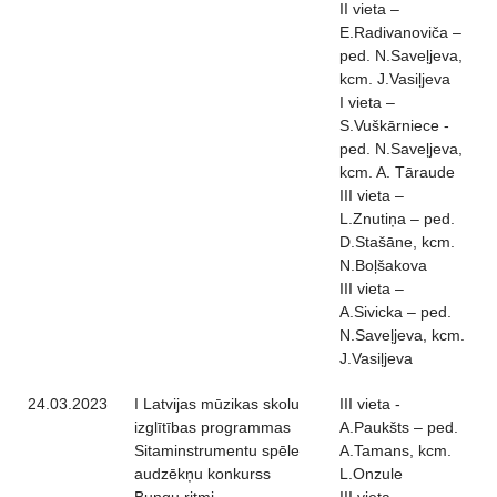
II vieta –
E.Radivanoviča –
ped. N.Saveļjeva,
kcm. J.Vasiļjeva
I vieta –
S.Vuškārniece -
ped. N.Saveļjeva,
kcm. A. Tāraude
III vieta –
L.Znutiņa – ped.
D.Stašāne, kcm.
N.Boļšakova
III vieta –
A.Sivicka – ped.
N.Saveļjeva, kcm.
J.Vasiļjeva
24.03.2023
I Latvijas mūzikas skolu
III vieta -
izglītības programmas
A.Paukšts – ped.
Sitaminstrumentu spēle
A.Tamans, kcm.
audzēkņu konkurss
L.Onzule