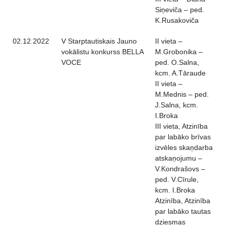
Siņeviča – ped.
K.Rusakoviča
02.12.2022
V Starptautiskais Jauno
II vieta –
vokālistu konkurss BELLA
M.Grobonika –
VOCE
ped. O.Salna,
kcm. A.Tāraude
II vieta –
M.Mednis – ped.
J.Salna, kcm.
I.Broka
III vieta, Atzinība
par labāko brīvas
izvēles skaņdarba
atskaņojumu –
V.Kondrašovs –
ped. V.Cīrule,
kcm. I.Broka
Atzinība, Atzinība
par labāko tautas
dziesmas