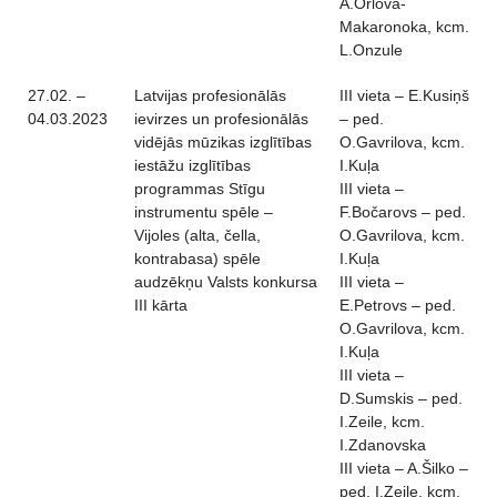
A.Orlova-
Makaronoka, kcm.
L.Onzule
27.02. –
Latvijas profesionālās
III vieta – E.Kusiņš
04.03.2023
ievirzes un profesionālās
– ped.
vidējās mūzikas izglītības
O.Gavrilova, kcm.
iestāžu izglītības
I.Kuļa
programmas Stīgu
III vieta –
instrumentu spēle –
F.Bočarovs – ped.
Vijoles (alta, čella,
O.Gavrilova, kcm.
kontrabasa) spēle
I.Kuļa
audzēkņu Valsts konkursa
III vieta –
III kārta
E.Petrovs – ped.
O.Gavrilova, kcm.
I.Kuļa
III vieta –
D.Sumskis – ped.
I.Zeile, kcm.
I.Zdanovska
III vieta – A.Šilko –
ped. I.Zeile, kcm.