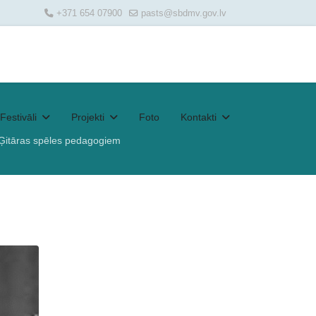
+371 654 07900
pasts@sbdmv.gov.lv
Festivāli
Projekti
Foto
Kontakti
i Ģitāras spēles pedagogiem