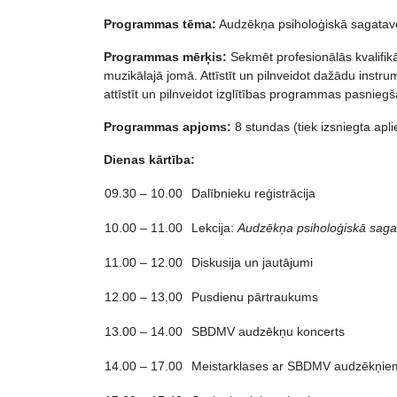
Programmas tēma:
Audzēkņa psiholoģiskā sagatavoš
Programmas mērķis:
Sekmēt profesionālās kvalifik
muzikālajā jomā. Attīstīt un pilnveidot dažādu inst
attīstīt un pilnveidot izglītības programmas pasnie
Programmas apjoms:
8 stundas (tiek izsniegta apl
Dienas kārtība:
09.30 – 10.00
Dalībnieku reģistrācija
10.00 – 11.00
Lekcija:
Audzēkņa psiholoģiskā sagat
11.00 – 12.00
Diskusija un jautājumi
12.00 – 13.00
Pusdienu pārtraukums
13.00 – 14.00
SBDMV audzēkņu koncerts
14.00 – 17.00
Meistarklases ar SBDMV audzēkņie