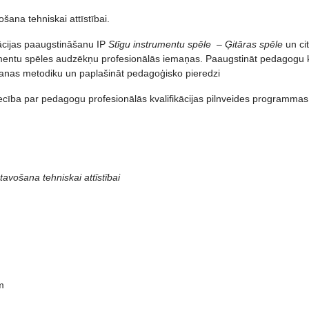
ana tehniskai attīstībai.
ācijas paaugstināšanu IP
Stīgu instrumentu spēle – Ģitāras spēle
un ci
rumentu spēles audzēkņu profesionālās iemaņas. Paaugstināt pedagogu k
gšanas metodiku un paplašināt pedagoģisko pieredzi
iecība par pedagogu profesionālās kvalifikācijas pilnveides programmas
avošana tehniskai attīstībai
m