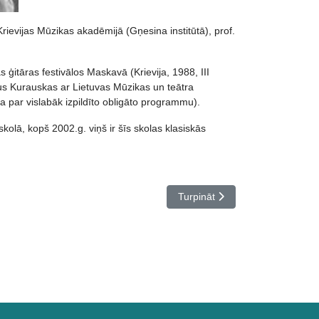
ievijas Mūzikas akadēmijā (Gņesina institūtā), prof.
 ģitāras festivālos Maskavā (Krievija, 1988, III
ius Kurauskas ar Lietuvas Mūzikas un teātra
lva par vislabāk izpildīto obligāto programmu).
lā, kopš 2002.g. viņš ir šīs skolas klasiskās
Nākamais raksts: Pedagogu prof
Turpināt