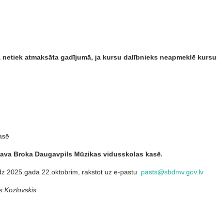
 netiek atmaksā
ta gad
ījumā, ja kursu dalībnieks neapmeklē kurs
asē
slava Broka Daugavpils Mūzikas vidusskolas kasē.
īdz 2025.gada 22.oktobrim, rakstot uz e-pastu
pasts@sbdmv.gov.lv
s Kozlovskis