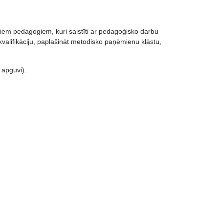
tiem pedagogiem, kuri saistīti ar pedagoģisko darbu
valifikāciju, paplašināt metodisko paņēmienu klāstu,
 apguvi).