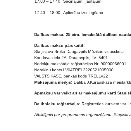
17.00 – 17.40
Secinājumi, jautājumi
17.40 – 18.00
Apliecību izsniegšana
Dalības maksa: 25 eiro. Iemaksātā
dal
ības nauda
Dalības maksu pārskaitīt:
Staņislava Broka Daugavpils Mūzikas vidusskola
Kandavas iela 2A, Daugavpils, LV- 5401
Nodokļu maksātāja reģistrācijas Nr. 90000066001
Norēķinu konts LV04TREL2220521005000
VALSTS KASE, bankas kods TRELLV22
Maksājuma mērķis:
Dalība J.Kurauskasa meistarkl
Apmaksu var veikt arī ar maksājumu karti Staņi
Dalībnieku reģistrācija:
Reģistrēties kursiem var l
Atbildīgais par programmas organizēšanu: Staņislav