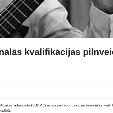
lās kvalifikācijas pilnvei
m
Mūzikas vidusskola (SBDMV) aicina pedagogus uz profesionālās kvalifik
adībā.