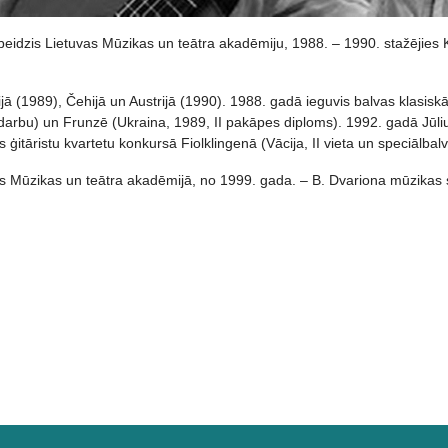
eidzis Lietuvas Mūzikas un teātra akadēmiju, 1988. – 1990. stažējies Kr
jā (1989), Čehijā un Austrijā (1990). 1988. gadā ieguvis balvas klasiskās
ndarbu) un Frunzē (Ukraina, 1989, II pakāpes diploms). 1992. gadā Jūl
s ģitāristu kvartetu konkursā Fiolklingenā (Vācija, II vieta un speciālba
Mūzikas un teātra akadēmijā, no 1999. gada. – B. Dvariona mūzikas sko
nveides kursi Taustiņinstrumentu spēles - Akordeona spēles pedagogiem