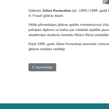
Ģitārists
Julius Kurauskas
(dz. 1959.) 1988. gadā b
A. Frauči ģitāras klasē.
Vēlāk pilnveidojies ģitāras spēlēs meistarkursos Vāci
pakāpes diploms un balva par vislabāk izpildīto jau
akadēmijas studentu kvartetu
Motus Recto
piedalījie
Kopš 1990. gada Jūlius Kurauskas pasniedz Lietuvas 
ģitāras nodaļas vadītājs.
Iepriekšējais raksts: Pedagogu profesionālās pil
Iepriekšējā