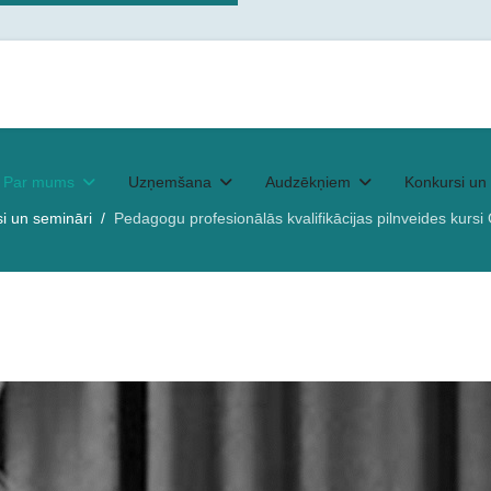
Par mums
Uzņemšana
Audzēkņiem
Konkursi un 
i un semināri
Pedagogu profesionālās kvalifikācijas pilnveides kurs