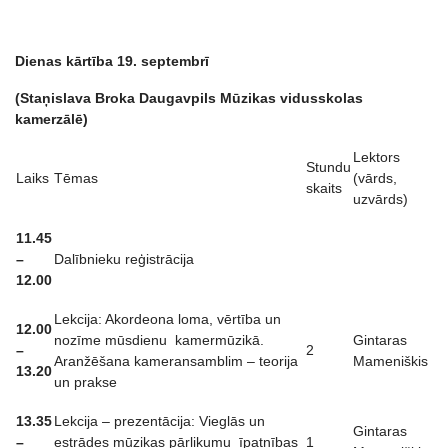
Dienas kārtība 19. septembrī
(Staņislava Broka Daugavpils Mūzikas vidusskolas
kamerzālē)
Lektors
Stundu
Laiks
Tēmas
(vārds,
skaits
uzvārds)
11.45
–
Dalībnieku reģistrācija
12.00
Lekcija: Akordeona loma, vērtība un
12.00
nozīme mūsdienu kamermūzikā.
Gintaras
–
2
Aranžēšana kameransamblim – teorija
Mameniškis
13.20
un prakse
13.35
Lekcija – prezentācija: Vieglās un
Gintaras
–
estrādes mūzikas pārlikumu īpatnības
1