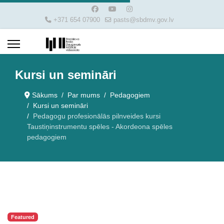
+371 654 07900
pasts@sbdmv.gov.lv
Kursi un semināri
Sākums
Par mums
Pedagogiem
Kursi un semināri
Pedagogu profesionālās pilnveides kursi
Taustiņinstrumentu spēles - Akordeona spēles
pedagogiem
Featured