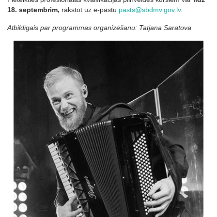
18. septembrim,
rakstot uz e-pastu
pasts@sbdmv.gov.lv
.
Atbildīgais par programmas organizēšanu: Tatjana Saratova