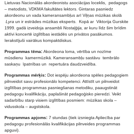
Lietuvas Nacionālās akordeonistu asociācijas loceklis, pedagogs
– metodists, VDKMA fakultātes lektors. Gintaras pasniedz
akordeonu un vada kameransambļus arī Viļņas mūzikas skolā
Lyra
un ir estrādes mūzikas eksperts. Kopā ar Viktorija Gurskite
1999. gadā izveidoja ansambli
Nostaļģija,
ar kuru līdz šim brīdim
aktīvi koncertē izglītības iestādēs un privātos pasākumos.
Ierakstījuši vairākus kompaktdiskus.
Programmas tēma:
Akordeona loma, vērtība un nozīme
mūsdienu kamermūzikā. Kameransambļu sastāvu tembrālo
saskaņu īpatnības un repertuāra daudzveidība.
Programmas mērķis:
Dot iespēju akordeona spēles pedagogiem
pilnveidot savu profesionālo kompetenci. Attīstīt un pilnveidot
izglītības programmas pasniegšanas metodiku, paaugstināt
pedagogu kvalifikāciju, paplašināt pedagoģisko pieredzi. Veikt
sadarbību starp visiem izglītības posmiem: mūzikas skola –
vidusskola – augstskola.
Programmas apjoms:
7 stundas (tiek izsniegta Apliecība par
pedagogu profesionālās kvalifikācijas pilnveides programmas
apguvi).