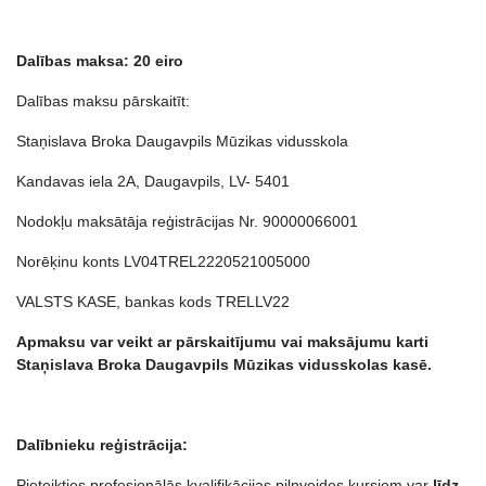
Dalības maksa: 20 eiro
Dalības maksu pārskaitīt:
Staņislava Broka Daugavpils Mūzikas vidusskola
Kandavas iela 2A, Daugavpils, LV- 5401
Nodokļu maksātāja reģistrācijas Nr. 90000066001
Norēķinu konts LV04TREL2220521005000
VALSTS KASE, bankas kods TRELLV22
Apmaksu var veikt ar pārskaitījumu vai maksājumu karti
Staņislava Broka Daugavpils Mūzikas vidusskolas kasē.
Dalībnieku reģistrācija:
Pieteikties profesionālās kvalifikācijas pilnveides kursiem var
līdz