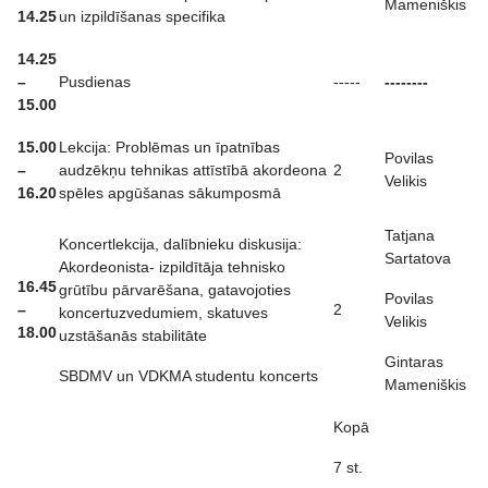
Mameniškis
14.25
un izpildīšanas specifika
14.25
–
Pusdienas
-----
--------
15.00
15.00
Lekcija: Problēmas un īpatnības
Povilas
–
audzēkņu tehnikas attīstībā akordeona
2
Velikis
16.20
spēles apgūšanas sākumposmā
Tatjana
Koncertlekcija, dalībnieku diskusija:
Sartatova
Akordeonista- izpildītāja tehnisko
16.45
grūtību pārvarēšana, gatavojoties
Povilas
–
2
koncertuzvedumiem, skatuves
Velikis
18.00
uzstāšanās stabilitāte
Gintaras
SBDMV un VDKMA studentu koncerts
Mameniškis
Kopā
7 st.