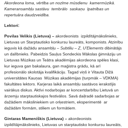
Akordeona loma, vērtība un nozīme mūsdienu kamermūzikā.
Kameransambļu sastāvu tembrālo saskaņu īpatnības un
repertuāra daudzveidība.
Lektori:
Povilas Velikis (Lietuva) –
akordeonists izpildītājmākslinieks,
Lietuvas un Starptautisko konkursu laureāts, komponists. Atzinību
ieguvis kā dažādu ansambļu –
Subtiliu – Z, U’Elements
dibinātājs
un dalībnieks. Pabeidzis Sauļus Sondeckis Mākslas ģimnāziju un
Lietuvas Mūzikas un Teātra akadēmijas akordeona spēles klasi,
kur ieguva gan bakalaura, gan maģistra grādu, kā arī
profesionālo skolotāja kvalifikāciju. Tagad viņš ir Vitauta Dižā
universitātes Kauņas Mūzikas akadēmijas (turpmāk – VDKMA)
fakultātes lektors. Karjeras laikā ansambļu sastāvos ierakstījis
vairākus diskus. Aktīvi nodarbojas ar koncertdarbību Lietuvā un
ārzemju starptautiskajos festivālos. Savā daiļradē sadarbojas ar
dažādiem māksliniekiem un orķestriem, eksperimentē ar
dažādām formām, stiliem un formātiem.
Gintaras Mameniškis (Lietuva) –
akordeonists
izpildītājmākslinieks, Lietuvas un starptautisko konkursu laureāts,