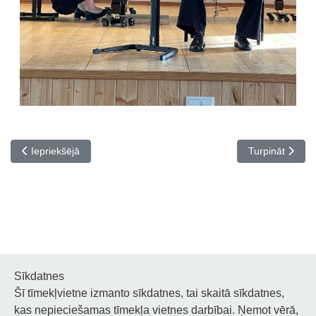
Iepriekšējais raksts: Pedagogu profesionālās kvalifikācijas piln
Nākamais rakst
Iepriekšējā
Turpināt
Sīkdatnes
Šī tīmekļvietne izmanto sīkdatnes, tai skaitā sīkdatnes,
Noderīgi
kas nepieciešamas tīmekļa vietnes darbībai. Ņemot vērā,