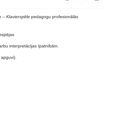
e – Klavierspēle
pedagogu profesionālās
espējas.
rbu interpretācijas īpatnībām.
 apguvi).