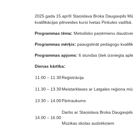
2025.gada 15.aprīlī Staņislava Broka Daugavpils Mū
kvalifikācijas pilnveides kursi Ivetas Pinkules vadībā.
Programmas tēma:
Metodisko paņēmienu daudzveidī
Programmas mērķis:
paaugstināt pedagogu kvalifikā
Programmas apjoms:
6 stundas (tiek izsniegta apl
Dienas kārtība:
11.00 – 11.30
Reģistrācija
11.30 – 13.30
Meistarklases ar Latgales reģiona m
13.30 – 14.00
Pārtraukums
Darbs ar Staņislava Broka Daugavpils
14.00 – 16.00
Mūzikas skolas audzēkņiem