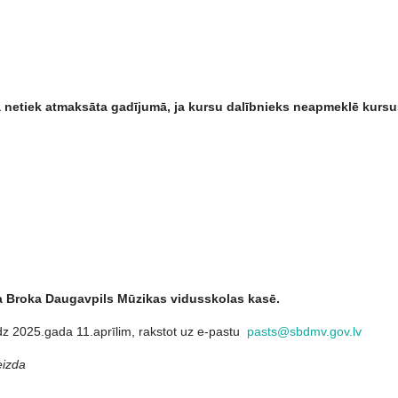
 netiek atmaksā
ta gad
ījumā, ja kursu dalībnieks neapmeklē kurs
a Broka Daugavpils Mūzikas vidusskolas kasē.
īdz 2025.gada 11.aprīlim, rakstot uz e-pastu
pasts@sbdmv.gov.lv
eizda