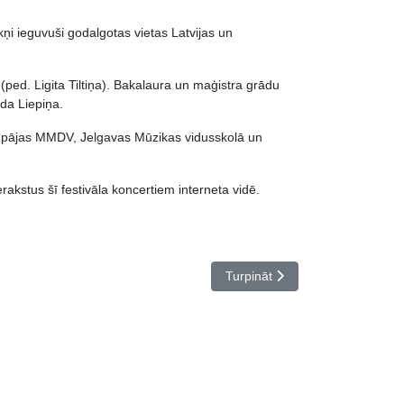
i ieguvuši godalgotas vietas Latvijas un
ped. Ligita Tiltiņa). Bakalaura un maģistra grādu
da Liepiņa.
iepājas MMDV, Jelgavas Mūzikas vidusskolā un
rakstus šī festivāla koncertiem interneta vidē.
Nākamais raksts: Pedagogu pro
Turpināt