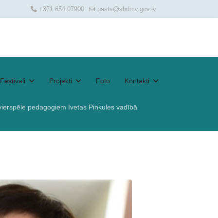
+371 654 07900
pasts@sbdmv.gov.lv
Festivāli
Projekti
Foto
Kontakti
vierspēle pedagogiem Ivetas Pinkules vadībā