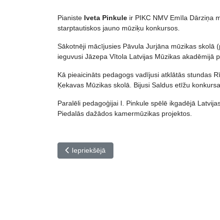
Pianiste
Iveta Pinkule
ir PIKC NMV Emīla Dārziņa mūz
starptautiskos jauno mūziķu konkursos.
Sākotnēji mācījusies Pāvula Jurjāna mūzikas skolā (p
ieguvusi Jāzepa Vītola Latvijas Mūzikas akadēmijā p
Kā pieaicināts pedagogs vadījusi atklātās stundas
Ķekavas Mūzikas skolā. Bijusi Saldus etīžu konkurs
Paralēli pedagoģijai I. Pinkule spēlē ikgadējā Latvij
Piedalās dažādos kamermūzikas projektos.
Iepriekšējais raksts: Pedagogu profesionālās kvali
Iepriekšējā