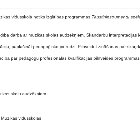
zikas vidusskolā notiks izglītības programmas
Taustiņinstrumentu spēl
ba darbā ar mūzikas skolas audzēkņiem. Skaņdarbu interpretācijas i
ciju, paplašināt pedagoģisko pieredzi. Pilnveidot zināšanas par skaņda
iecība par pedagogu profesionālās kvalifikācijas pilnveides programmas
ūzikas skolu audzēkņiem
 Mūzikas vidusskolas