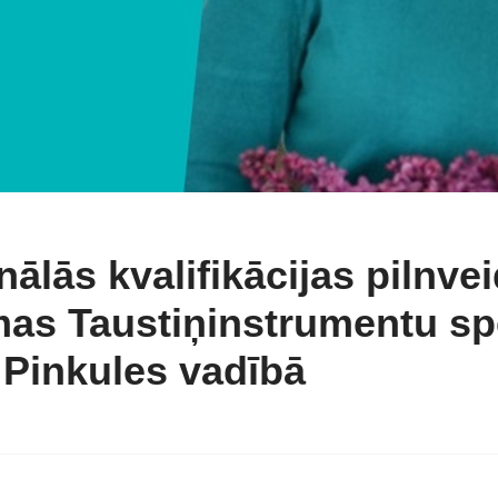
ālās kvalifikācijas pilnv
mas Taustiņinstrumentu spē
Pinkules vadībā