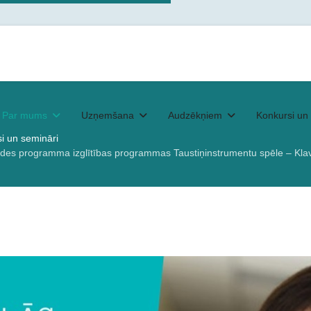
Par mums
Uzņemšana
Audzēkņiem
Konkursi un 
i un semināri
veides programma izglītības programmas Taustiņinstrumentu spēle – Kla