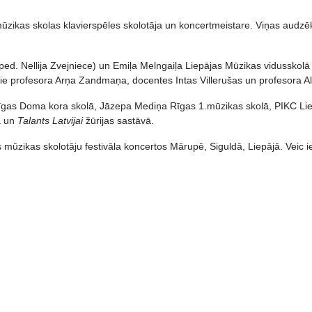
ikas skolas klavierspēles skolotāja un koncertmeistare. Viņas audzēkņ
ed. Nellija Zvejniece) un Emiļa Melngaiļa Liepājas Mūzikas vidusskolā (
ie profesora Arņa Zandmaņa, docentes Intas Villerušas un profesora Al
 Rīgas Doma kora skolā, Jāzepa Mediņa Rīgas 1.mūzikas skolā, PIKC L
a un
Talants Latvijai
žūrijas sastāvā.
as mūzikas skolotāju festivāla koncertos Mārupē, Siguldā, Liepājā. Veic ie
fikācijas pilnveides kursi Ģitāras spēles pedagogiem