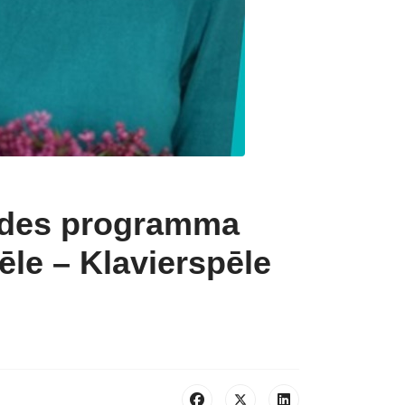
eides programma
le – Klavierspēle