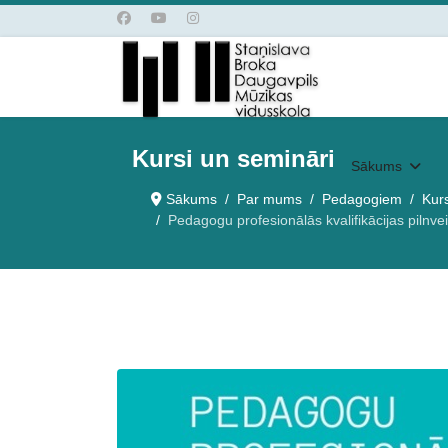
Kursi un semināri
Sākums
Sākums
Par mums
Pedagogiem
Kurs
Pedagogu profesionālās kvalifikācijas piln