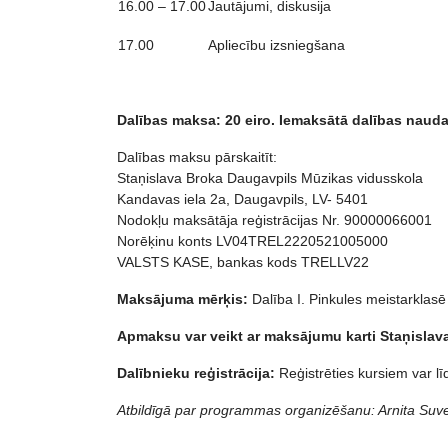
16.00 – 17.00
Jautājumi, diskusija
17.00
Apliecību izsniegšana
Dalības maksa: 20 eiro. Iemaksātā
dal
ības nauda
Dalības maksu pārskaitīt:
Staņislava Broka Daugavpils Mūzikas vidusskola
Kandavas iela 2a, Daugavpils, LV- 5401
Nodokļu maksātāja reģistrācijas Nr. 90000066001
Norēķinu konts LV04TREL2220521005000
VALSTS KASE, bankas kods TRELLV22
Maksājuma mērķis:
Dalība I. Pinkules meistarklasē
Apmaksu var veikt ar maksājumu karti Staņislav
Dalībnieku reģistrācija:
Reģistrēties kursiem var l
Atbildīgā par programmas organizēšanu: Arnita Suv