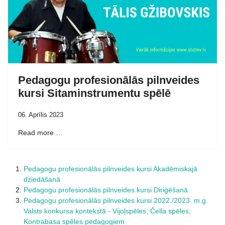
Pedagogu profesionālās pilnveides
kursi Sitaminstrumentu spēlē
06. Aprīlis 2023
Read more …
Pedagogu profesionālās pilnveides kursi Akadēmiskajā
dziedāšanā
Pedagogu profesionālās pilnveides kursi Diriģēšanā
Pedagogu profesionālās pilnveides kursi 2022./2023. m.g.
Valsts konkursa kontekstā - Vijoļspēles, Čella spēles,
Kontrabasa spēles pedagogiem