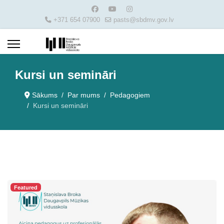
+371 654 07900
pasts@sbdmv.gov.lv
Kursi un semināri
Sākums
Par mums
Pedagogiem
Kursi un semināri
Featured