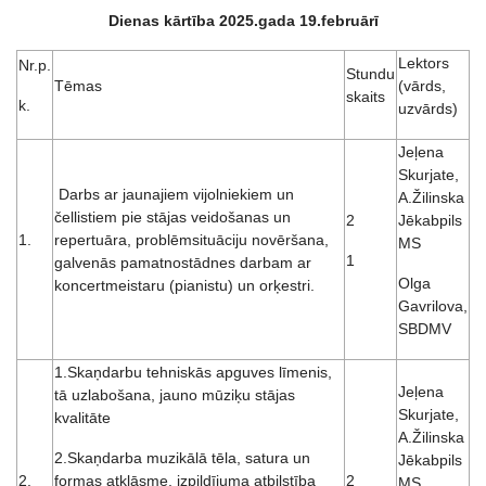
Dienas k
ārtība 2025.gada 19.februārī
Lektors
Nr.p.
Stundu
Tēmas
(vārds,
skaits
k.
uzvārds)
Jeļena
Skurjate,
Darbs ar jaunajiem vijolniekiem un
A.Žilinska
čellistiem pie stājas veidošanas un
2
Jēkabpils
1.
repertuāra, problēmsituāciju novēršana,
MS
1
galvenās pamatnostādnes darbam ar
Olga
koncertmeistaru (pianistu) un orķestri.
Gavrilova,
SBDMV
1.Skaņdarbu tehniskās apguves līmenis,
Jeļena
tā uzlabošana, jauno mūziķu stājas
Skurjate,
kvalitāte
A.Žilinska
2.Skaņdarba muzikālā tēla, satura un
Jēkabpils
2.
formas atklāsme, izpildījuma atbilstība
2
MS