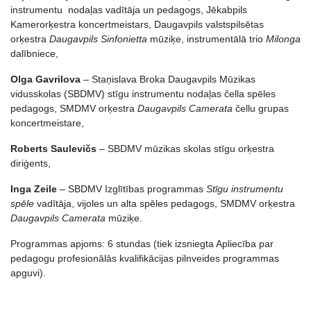
instrumentu nodaļas vadītāja un pedagogs, Jēkabpils
Kamerorķestra koncertmeistars, Daugavpils valstspilsētas
orķestra
Daugavpils Sinfonietta
mūziķe, instrumentālā trio
Milonga
dalībniece,
Olga Gavrilova
– Staņislava Broka Daugavpils Mūzikas
vidusskolas (SBDMV) stīgu instrumentu nodaļas čella spēles
pedagogs, SMDMV orķestra
Daugavpils Camerata
čellu grupas
koncertmeistare,
Roberts Saulevičs
– SBDMV mūzikas skolas stīgu orķestra
diriģents,
Inga Zeile
– SBDMV Izglītības programmas
Stīgu instrumentu
spēle
vadītāja, vijoles un alta spēles pedagogs, SMDMV orķestra
Daugavpils Camerata
mūziķe.
Programmas apjoms: 6 stundas (tiek izsniegta Apliecība par
pedagogu profesionālās kvalifikācijas pilnveides programmas
apguvi).