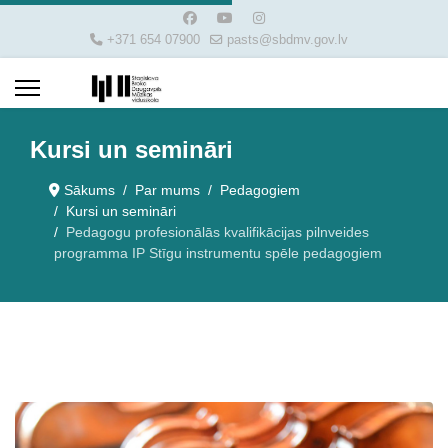
+371 654 07900
pasts@sbdmv.gov.lv
Kursi un semināri
Sākums
Par mums
Pedagogiem
Kursi un semināri
Pedagogu profesionālās kvalifikācijas pilnveides
programma IP Stīgu instrumentu spēle pedagogiem