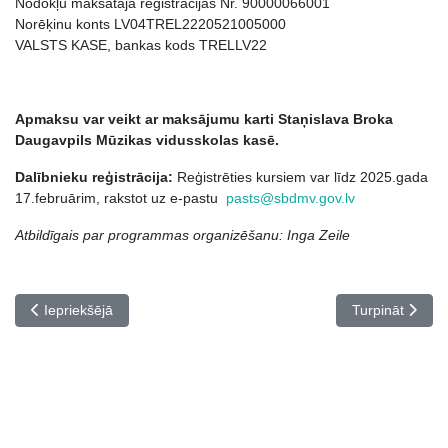
Nodokļu maksātāja reģistrācijas Nr. 90000066001
Norēķinu konts LV04TREL2220521005000
VALSTS KASE, bankas kods TRELLV22
Apmaksu var veikt ar maksājumu karti Staņislava Broka
Daugavpils Mū
zikas vidusskolas kas
ē.
Dalībnieku reģistrācija:
Reģistrēties kursiem var līdz 2025.gada
17.februārim, rakstot uz e-pastu
pasts@sbdmv.gov.lv
Atbildīgais par programmas organizēšanu: Inga Zeile
Iepriekšējais raksts: Pedagogu profesionālās pilnveides kursi Ta
Nākamais rakst
Iepriekšējā
Turpināt