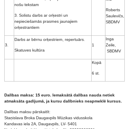
nošu tekstam
Roberts
3. Solistu darbs ar orķestri un
Saulevičs,
nepieciešamās prasmes jaunajiem
SBDMV
orķestrantiem
Inga
Darbs ar bērnu orķestriem, repertuārs.
3.
1
Zeile,
Skatuves kultūra
SBDMV
Kopā
6 st.
Dalības maksa: 15 euro. Iemaksātā
dal
ības nauda netiek
atmaksā
ta gad
ījumā, ja kursu dalībnieks neapmeklē kursus.
Dalības maksu pārskaitīt:
Staņislava Broka Daugavpils Mūzikas vidusskola
Kandavas iela 2A, Daugavpils, LV- 5401