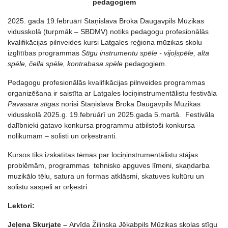
pedagogiem
2025. gada 19.februārī Staņislava Broka Daugavpils Mūzikas
vidusskolā (turpmāk – SBDMV) notiks pedagogu profesionālās
kvalifikācijas pilnveides kursi Latgales reģiona mūzikas skolu
izglītības programmas
Stīgu instrumentu spēle - vijoļspēle, alta
spēle, čella spēle, kontrabasa spēle
pedagogiem.
Pedagogu profesionālās kvalifikācijas pilnveides programmas
organizēšana ir saistīta ar Latgales lociņinstrumentālistu festivāla
Pavasara stīgas
norisi Staņislava Broka Daugavpils Mūzikas
vidusskolā 2025.g. 19.februārī un 2025.gada 5.martā. Festivāla
dalībnieki gatavo konkursa programmu atbilstoši konkursa
nolikumam – solisti un orķestranti.
Kursos tiks izskatītas tēmas par lociņinstrumentālistu stājas
problēmām, programmas tehnisko apguves līmeni, skaņdarba
muzikālo tēlu, satura un formas atklāsmi, skatuves kultūru un
solistu saspēli ar orķestri.
Lektori:
Jeļena Skurjate –
Arvīda Žilinska Jēkabpils Mūzikas skolas stīgu