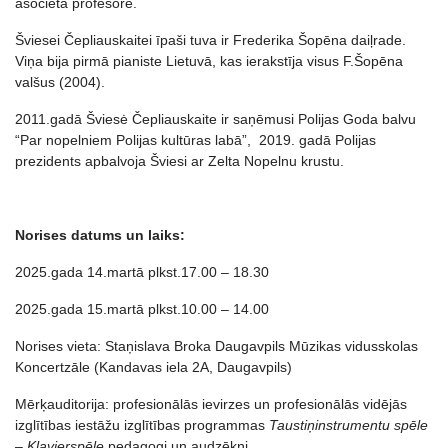
asociētā profesore.
Šviesei Čepliauskaitei īpaši tuva ir Frederika Šopēna daiļrade.
Viņa bija pirmā pianiste Lietuvā, kas ierakstīja visus F.Šopēna
valšus (2004).
2011.gadā Šviesė Čepliauskaite ir saņēmusi Polijas Goda balvu
“Par nopelniem Polijas kultūras labā”, 2019. gadā Polijas
prezidents apbalvoja Šviesi ar Zelta Nopelnu krustu.
Norises datums un laiks:
2025.gada 14.martā plkst.17.00 – 18.30
2025.gada 15.martā plkst.10.00 – 14.00
Norises vieta: Staņislava Broka Daugavpils Mūzikas vidusskolas
Koncertzāle (Kandavas iela 2A, Daugavpils)
Mērķauditorija: profesionālās ievirzes un profesionālās vidējās
izglītības iestāžu izglītības programmas
Taustiņinstrumentu spēle
– Klavierspēle
pedagogi un audzēkņi.