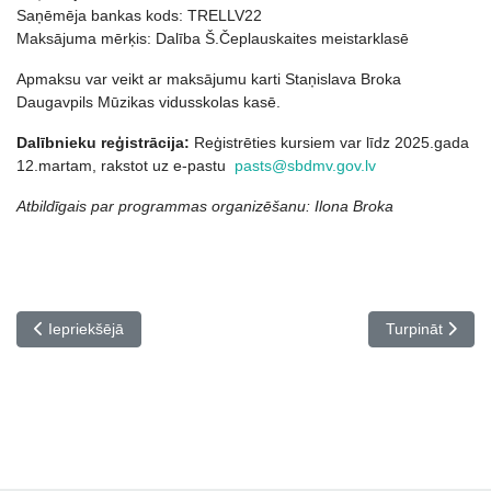
Saņēmēja bankas kods: TRELLV22
Maksājuma mērķis: Dalība Š.Čeplauskaites meistarklasē
Apmaksu var veikt ar maksājumu karti Staņislava Broka
Daugavpils Mūzikas vidusskolas kasē.
Dalībnieku reģistrācija:
Reģistrēties kursiem var līdz 2025.gada
12.martam, rakstot uz e-pastu
pasts@sbdmv.gov.lv
Atbildīgais par programmas organizēšanu: Ilona Broka
Iepriekšējais raksts: Pedagogu profesionālās kvalifikācijas piln
Nākamais rakst
Iepriekšējā
Turpināt