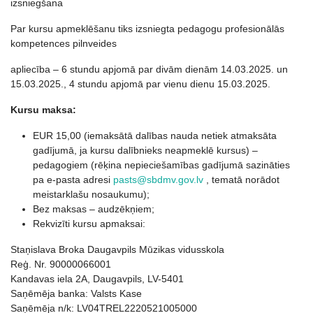
izsniegšana
Par kursu apmeklēšanu tiks izsniegta pedagogu profesionālās
kompetences pilnveides
apliecība – 6 stundu apjomā par divām dienām 14.03.2025. un
15.03.2025., 4 stundu apjomā par vienu dienu 15.03.2025.
Kursu maksa:
EUR 15,00 (iemaksātā dalības nauda netiek atmaksāta
gadījumā, ja kursu dalībnieks neapmeklē kursus) –
pedagogiem (rēķina nepieciešamības gadījumā sazināties
pa e-pasta adresi
pasts@sbdmv.gov.lv
, tematā norādot
meistarklašu nosaukumu);
Bez maksas – audzēkņiem;
Rekvizīti kursu apmaksai:
Staņislava Broka Daugavpils Mūzikas vidusskola
Reģ. Nr. 90000066001
Kandavas iela 2A, Daugavpils, LV-5401
Saņēmēja banka: Valsts Kase
Saņēmēja n/k: LV04TREL2220521005000