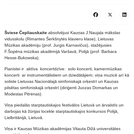
Šviese Čepliauskaite
absolvējusi Kauņas J.Naujaļa mākslas
vidusskolu (Rimantes Šerkšnytės klavieru klase), Lietuvas
Mūzikas akadēmiju (prof. Jurgis Karnavičus), stažējusies
F.Šopēna mūzikas akadēmijā Varšavā, Polijā (prof. Barbara
Hesse-Bukowska).
Pianistei ir aktīva koncertdzīve: solo koncerti, kamermūzikas
koncerti ar instrumentālistiem un dziedātājiem; viņa muzicē arī kā
soliste Lietuvas Nacionālajā simfoniskajā orķestrī un Kauņas
pilsētas simfoniskajā orķestrī (diriģenti Juozas Domarkas un
Modestas Pitrėnas).
Viņa piedalās starptautiskajos festivālos Lietuvā un ārvalstīs un
darbojas kā žūrijas locekle starptautiskajos konkursos Polijā,
Lielbritānijā, Lietuvā.
Viņa ir Kauņas Mūzikas akadēmijas Vitauta Dižā universitātes