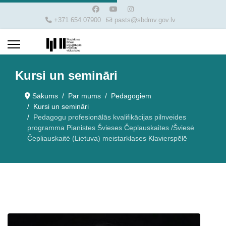
+371 654 07900
pasts@sbdmv.gov.lv
Kursi un semināri
Sākums
Par mums
Pedagogiem
Kursi un semināri
Pedagogu profesionālās kvalifikācijas pilnveides
programma Pianistes Švieses Čeplauskaites /Šviesė
Čepliauskaitė (Lietuva) meistarklases Klavierspēlē