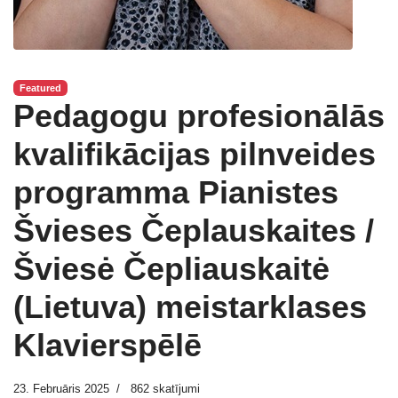
Featured
Pedagogu profesionālās
kvalifikācijas pilnveides
programma Pianistes
Švieses Čeplauskaites /
Šviesė Čepliauskaitė
(Lietuva) meistarklases
Klavierspēlē
23. Februāris 2025
862 skatījumi