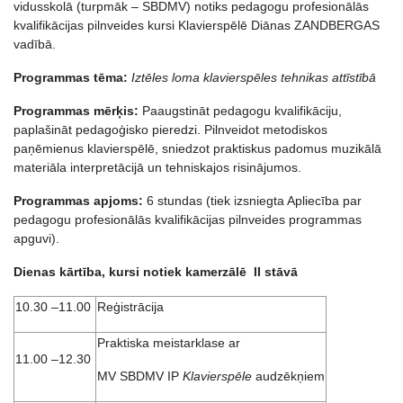
vidusskolā (turpmāk – SBDMV) notiks pedagogu profesionālās
kvalifikācijas pilnveides kursi Klavierspēlē Diānas ZANDBERGAS
vadībā.
Programmas tēma:
Iztēles loma klavierspēles tehnikas attīstībā
Programmas mērķis:
Paaugstināt pedagogu kvalifikāciju,
paplašināt pedagoģisko pieredzi. Pilnveidot metodiskos
paņēmienus klavierspēlē, sniedzot praktiskus padomus muzikālā
materiāla interpretācijā un tehniskajos risinājumos.
Programmas apjoms:
6 stundas (tiek izsniegta Apliecība par
pedagogu profesionālās kvalifikācijas pilnveides programmas
apguvi).
Dienas kārtība, kursi notiek kamerzālē II stāvā
10.30 –11.00
Reģistrācija
Praktiska meistarklase ar
11.00 –12.30
MV SBDMV IP
Klavierspēle
audzēkņiem