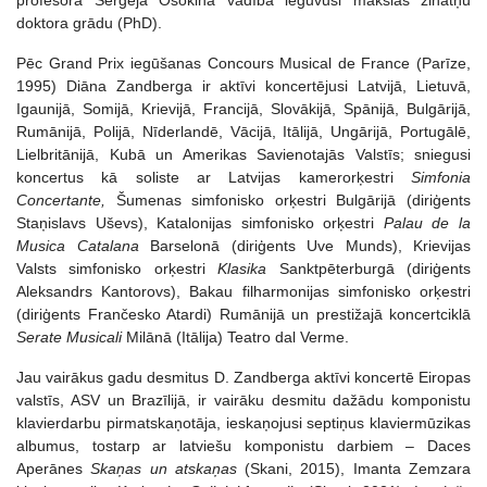
profesora Sergeja Osokina vadībā ieguvusi mākslas zinātņu
doktora grādu (PhD).
Pēc Grand Prix iegūšanas Concours Musical de France (Parīze,
1995) Diāna Zandberga ir aktīvi koncertējusi Latvijā, Lietuvā,
Igaunijā, Somijā, Krievijā, Francijā, Slovākijā, Spānijā, Bulgārijā,
Rumānijā, Polijā, Nīderlandē, Vācijā, Itālijā, Ungārijā, Portugālē,
Lielbritānijā, Kubā un Amerikas Savienotajās Valstīs; sniegusi
koncertus kā soliste ar Latvijas kamerorķestri
Simfonia
Concertante,
Šumenas simfonisko orķestri Bulgārijā (diriģents
Staņislavs Uševs), Katalonijas simfonisko orķestri
Palau de la
Musica Catalana
Barselonā (diriģents Uve Munds), Krievijas
Valsts simfonisko orķestri
Klasika
Sanktpēterburgā (diriģents
Aleksandrs Kantorovs), Bakau filharmonijas simfonisko orķestri
(diriģents Frančesko Atardi) Rumānijā un prestižajā koncertciklā
Serate Musicali
Milānā (Itālija) Teatro dal Verme.
Jau vairākus gadu desmitus D. Zandberga aktīvi koncertē Eiropas
valstīs, ASV un Brazīlijā, ir vairāku desmitu dažādu komponistu
klavierdarbu pirmatskaņotāja, ieskaņojusi septiņus klaviermūzikas
albumus, tostarp ar latviešu komponistu darbiem – Daces
Aperānes
Skaņas un atskaņas
(Skani, 2015), Imanta Zemzara