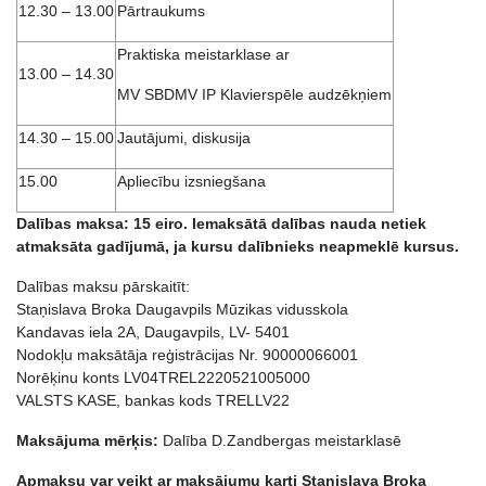
12.30 – 13.00
Pārtraukums
Praktiska meistarklase ar
13.00 – 14.30
MV SBDMV IP Klavierspēle audzēkņiem
14.30 – 15.00
Jautājumi, diskusija
15.00
Apliecību izsniegšana
Dalības maksa: 15 eiro. Iemaksātā dalības nauda netiek
atmaksāta gadījumā, ja kursu dalībnieks neapmeklē kursus.
Dalības maksu pārskaitīt:
Staņislava Broka Daugavpils Mūzikas vidusskola
Kandavas iela 2A, Daugavpils, LV- 5401
Nodokļu maksātāja reģistrācijas Nr. 90000066001
Norēķinu konts LV04TREL2220521005000
VALSTS KASE, bankas kods TRELLV22
Maksājuma mērķis:
Dalība D.Zandbergas meistarklasē
Apmaksu var veikt ar maksājumu karti Staņislava Broka