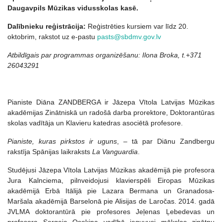
Daugavpils Mūzikas vidusskolas kasē.
Dalībnieku reģistrācija:
Reģistrēties kursiem var līdz 20.
oktobrim, rakstot uz e-pastu
pasts@sbdmv.gov.lv
Atbildīgais par programmas organizēšanu: Ilona Broka,
t.+371
26043291
Pianiste Diāna ZANDBERGA ir Jāzepa Vītola Latvijas Mūzikas
akadēmijas Zinātniskā un radošā darba prorektore, Doktorantūras
skolas vadītāja un Klavieru katedras asociētā profesore.
Pianiste, kuras pirkstos ir uguns
, – tā par Diānu Zandbergu
rakstīja Spānijas laikraksts
La Vanguardia
.
Studējusi Jāzepa Vītola Latvijas Mūzikas akadēmijā pie profesora
Jura Kalnciema, pilnveidojusi klavierspēli Eiropas Mūzikas
akadēmijā Erbā Itālijā pie Lazara Bermana un Granadosa-
Maršala akadēmijā Barselonā pie Alisijas de Laročas. 2014. gadā
JVLMA doktorantūrā pie profesores Jeļenas Ļebedevas un