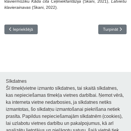
klaviermūziku
Kāda cita Ceļiniekfantāzija
(Skani, 2021),
Latviešu
klavierainavas
(Skani, 2022).
Iepriekšējais raksts: Meistarklases klavierspēlē Rūdolfa Vanka va
Nākamais rakst
Iepriekšējā
Turpināt
Sīkdatnes
Šī tīmekļvietne izmanto sīkdatnes, tai skaitā sīkdatnes,
Noderīgi
kas nepieciešamas tīmekļa vietnes darbībai. Ņemot vērā,
ka interneta vietne nedarbosies, ja sīkdatnes netiks
Privātuma politika
izmantotas, šo sīkdatņu izmantošanai piekrišana netiek
prasīta. Papildus nepieciešamajām sīkdatnēm (cookies),
Sīkdatņu privātuma politika
lai uzlabotu vietnes darbību un pakalpojumus, kā arī
analizētu lietotājus un pielāgotu saturu, šajā vietnē tiek
Piekļūstamība