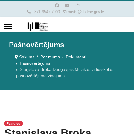
+371 654 07900
pasts@sbdmv.gov.lv
Pašnovērtējums
Sākums
Par mums
Dokumenti
Pašnovērtējums
Staņislava Broka Daugavpils Mūzikas vidusskolas
pašnovērtējuma ziņojums
Featured
Staņislava Broka