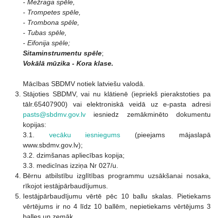
- Mežraga spēle,
- Trompetes spēle,
- Trombona spēle,
- Tubas spēle,
- Eifonija spēle;
Sitaminstrumentu spēle
;
Vokālā mūzika - Kora klase.
Mācības SBDMV notiek latviešu valodā.
Stājoties SBDMV, vai nu klātienē (iepriekš pierakstoties pa
tālr.65407900) vai elektroniskā veidā uz e-pasta adresi
pasts@sbdmv.gov.lv
iesniedz zemākminēto dokumentu
kopijas:
3.1.
vecāku iesniegums
(pieejams mājaslapā
www.sbdmv.gov.lv);
3.2. dzimšanas apliecības kopija;
3.3. medicīnas izziņa Nr 027/u.
Bērnu atbilstību izglītības programmu uzsākšanai nosaka,
rīkojot iestājpārbaudījumus.
Iestājpārbaudījumu vērtē pēc 10 ballu skalas. Pietiekams
vērtējums ir no 4 līdz 10 ballēm, nepietiekams vērtējums 3
balles un zemāk.