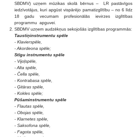
SBDMV) uzņem mūzikas skolā bērnus – LR pastāvīgos
iedzīvotājus, kuri apgūst vispārējo pamatizglītību – no 6 līdz
18 gadu vecumam profesionālās ievirzes izglītības
programmu apguvei.
SBDMV uzņem audzēkņus sekojošās izglītības programmās:
Taustiņinstrumentu spēle
- Klavierspēle,
- Akordeona spēle;
Stīgu instrumentu spēle
- Vijoļspēle,
- Alta spēle,
- Čella spēle,
- Kontrabasa spēle,
- Ģitāras spēle,
- Kokles spēle;
Pūšaminstrumentu spēle
- Flautas spēle,
- Obojas spēle,
- Klarnetes spēle,
- Saksofona spēle,
- Fagota spēle,