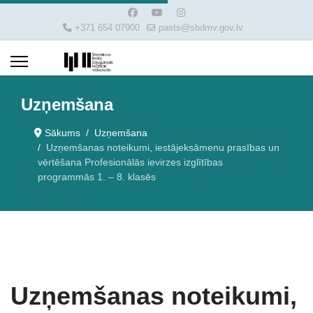
+371 654 07900
pasts@sbdmv.gov.lv
Uzņemšana
Sākums
Uzņemšana
Uzņemšanas noteikumi, iestājeksāmenu prasības un
vērtēšana Profesionālās ievirzes izglītības
programmās 1. – 8. klasēs
Uzņemšanas noteikumi,