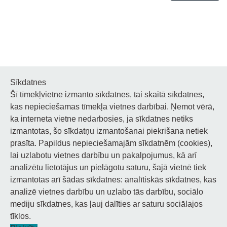
Sīkdatnes
Šī tīmekļvietne izmanto sīkdatnes, tai skaitā sīkdatnes,
Noderīgi
kas nepieciešamas tīmekļa vietnes darbībai. Ņemot vērā,
ka interneta vietne nedarbosies, ja sīkdatnes netiks
Privātuma politika
izmantotas, šo sīkdatņu izmantošanai piekrišana netiek
prasīta. Papildus nepieciešamajām sīkdatnēm (cookies),
Sīkdatņu privātuma politika
lai uzlabotu vietnes darbību un pakalpojumus, kā arī
Piekļūstamība
analizētu lietotājus un pielāgotu saturu, šajā vietnē tiek
izmantotas arī šādas sīkdatnes: analītiskās sīkdatnes, kas
analizē vietnes darbību un uzlabo tās darbību, sociālo
mediju sīkdatnes, kas ļauj dalīties ar saturu sociālajos
tīklos.
© 2026 Staņislava Broka Daugavpils Mūzikas vidusskola.