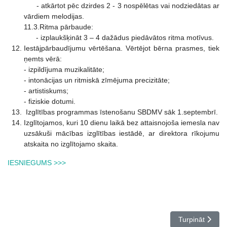
- atkārtot pēc dzirdes 2 - 3 nospēlētas vai nodziedātas ar
vārdiem melodijas.
11.3.Ritma pārbaude:
- izplaukšķināt 3 – 4 dažādus piedāvātos ritma motīvus.
Iestājpārbaudījumu vērtēšana. Vērtējot bērna prasmes, tiek
ņemts vērā:
- izpildījuma muzikalitāte;
- intonācijas un ritmiskā zīmējuma precizitāte;
- artistiskums;
- fiziskie dotumi.
Izglītības programmas īstenošanu SBDMV sāk 1.septembrī.
Izglītojamos, kuri 10 dienu laikā bez attaisnojoša iemesla nav
uzsākuši mācības izglītības iestādē, ar direktora rīkojumu
atskaita no izglītojamo skaita.
IESNIEGUMS >>>
Nākamais rakst
Turpināt