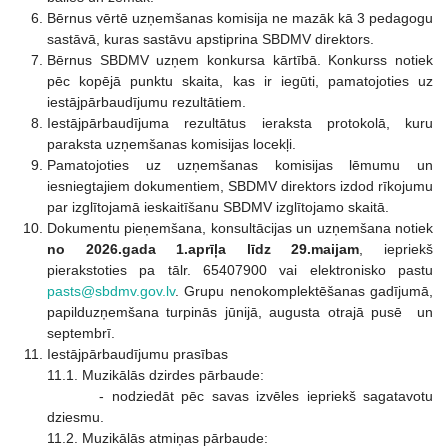
Bērnus vērtē uzņemšanas komisija ne mazāk kā 3 pedagogu
sastāvā, kuras sastāvu apstiprina SBDMV direktors.
Bērnus SBDMV uzņem konkursa kārtībā. Konkurss notiek
pēc kopējā punktu skaita, kas ir iegūti, pamatojoties uz
iestājpārbaudījumu rezultātiem.
Iestājpārbaudījuma rezultātus ieraksta protokolā, kuru
paraksta uzņemšanas komisijas locekļi.
Pamatojoties uz uzņemšanas komisijas lēmumu un
iesniegtajiem dokumentiem, SBDMV direktors izdod rīkojumu
par izglītojamā ieskaitīšanu SBDMV izglītojamo skaitā.
Dokumentu pieņemšana, konsultācijas un uzņemšana notiek
no 2026.gada 1.aprīļa līdz 29.maijam
, iepriekš
pierakstoties pa tālr. 65407900 vai elektronisko pastu
pasts@sbdmv.gov.lv
. Grupu nenokomplektēšanas gadījumā,
papilduzņemšana turpinās jūnijā, augusta otrajā pusē un
septembrī.
Iestājpārbaudījumu prasības
11.1. Muzikālās dzirdes pārbaude:
- nodziedāt pēc savas izvēles iepriekš sagatavotu
dziesmu.
11.2. Muzikālās atmiņas pārbaude: