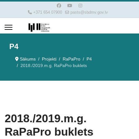
+371 654 07900
pasts@sbdmv.gov.lv
P4
Sākums
Projekti
RaPaPro
P4
2018./2019.m.g. RaPaPro buklets
2018./2019.m.g.
RaPaPro buklets