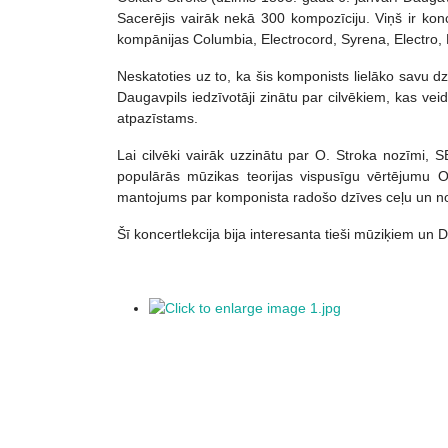
Sacerējis vairāk nekā 300 kompozīciju. Viņš ir ko
kompānijas Columbia, Electrocord, Syrena, Electro,
Neskatoties uz to, ka šis komponists lielāko savu dzīv
Daugavpils iedzīvotāji zinātu par cilvēkiem, kas veido
atpazīstams.
Lai cilvēki vairāk uzzinātu par O. Stroka nozīmi,
populārās mūzikas teorijas vispusīgu vērtējumu
mantojums par komponista radošo dzīves ceļu un no
Šī koncertlekcija bija interesanta tieši mūziķiem un 