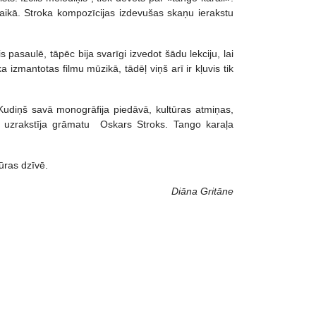
aikā. Stroka kompozīcijas izdevušas skaņu ierakstu
s pasaulē, tāpēc bija svarīgi izvedot šādu lekciju, lai
a izmantotas filmu mūzikā, tādēļ viņš arī ir kļuvis tik
Kudiņš savā monogrāfija piedāvā, kultūras atmiņas,
 uzrakstīja grāmatu Oskars Stroks. Tango karaļa
ūras dzīvē.
Diāna Gritāne