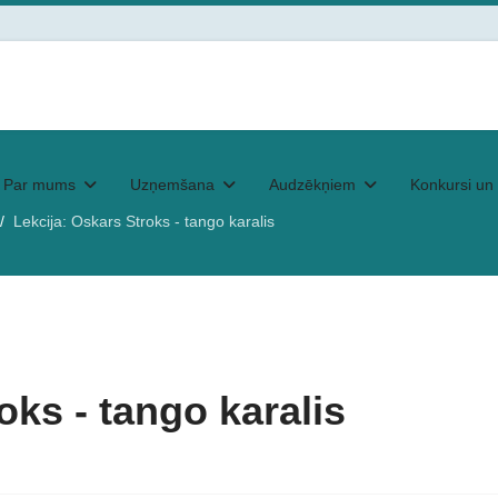
Par mums
Uzņemšana
Audzēkņiem
Konkursi un 
Lekcija: Oskars Stroks - tango karalis
oks - tango karalis