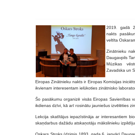
2019. gadā 27
nakts pasākum
veltīta Oskara
Zinātnieku nak
Daugavpils Ta
Mūzikas vēst
Zavadska un S
Eiropas Zinātnieku nakts ir Eiropas Komisijas inici
ikvienam interesentam ielūkoties zinātnisko laborat
Šo pasākumu organizē visās Eiropas Savienības vals
ikdienas dzīvi, kā arī rosinātu jauniešus izvēlēties zi
Lekcija skatītājus iepazīstināja ar interesantiem bi
skaņdarbus dažādu atskaņotāju mākslinieku izpildīj
Oskars Stroks (dzimis 1893. gada 6. janvārī Daugavpil