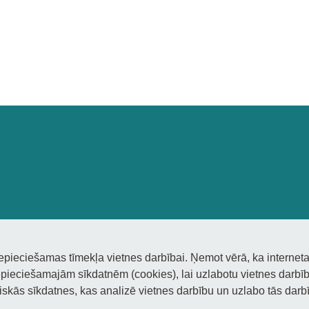
iespējas to veidot?”
nepieciešamas tīmekļa vietnes darbībai. Ņemot vērā, ka interneta
pieciešamajām sīkdatnēm (cookies), lai uzlabotu vietnes darbību
tiskās sīkdatnes, kas analizē vietnes darbību un uzlabo tās darbī