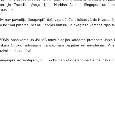
ncertējis Francijā , Vācijā, Ķīnā, Harbinā, Japānā, Singapūrā un Jam
 HMV u.c.
i nav pavadījis Daugavpilī, tieši viņa dēļ šīs pilsētas vārds ir izskanēji
 ne tikai pilsētas, bet arī Latvijas kultūru, jo skaņraža kompozīcijas tik
 SBDMV absolvents un JVLMA muzikoloģijas katedras profesors Jānis 
 Oskara Stroka radošajam mantojumam pagātnē un mūsdienās. Viņš
zīmi kultūras dzīvē.
Daugavpils iedzīvotājiem, jo O.Sroks ir spilgta personība Daugavpils kult