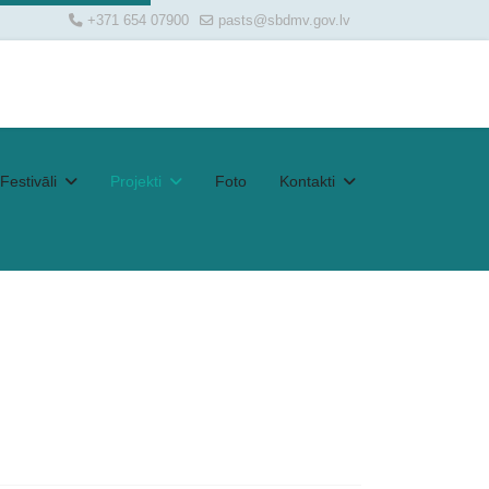
+371 654 07900
pasts@sbdmv.gov.lv
Festivāli
Projekti
Foto
Kontakti