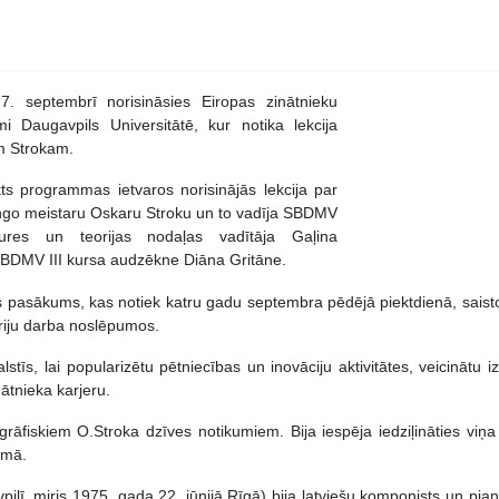
. septembrī norisināsies Eiropas zinātnieku
i Daugavpils Universitātē, kur notika lekcija
m Strokam.
ts programmas ietvaros norisinājās lekcija par
ngo meistaru Oskaru Stroku un to vadīja SBDMV
ures un teorijas nodaļas vadītāja Gaļina
BDMV III kursa audzēkne Diāna Gritāne.
ēts pasākums, kas notiek katru gadu septembra pēdējā piektdienā, saist
oriju darba noslēpumos.
tīs, lai popularizētu pētniecības un inovāciju aktivitātes, veicinātu 
nātnieka karjeru.
ogrāfiskiem O.Stroka dzīves notikumiem. Bija iespēja iedziļināties viņ
umā.
ī, miris 1975. gada 22. jūnijā Rīgā) bija latviešu komponists un pianis