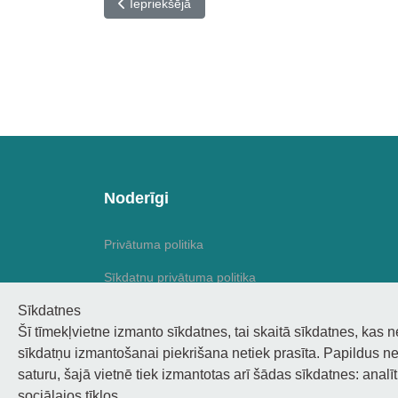
Iepriekšējais raksts: “Skolas tēls. Kādas ir manas 
Iepriekšējā
Noderīgi
Privātuma politika
Sīkdatņu privātuma politika
Sīkdatnes
Piekļūstamība
Šī tīmekļvietne izmanto sīkdatnes, tai skaitā sīkdatnes, kas 
sīkdatņu izmantošanai piekrišana netiek prasīta. Papildus ne
saturu, šajā vietnē tiek izmantotas arī šādas sīkdatnes: analī
sociālajos tīklos.