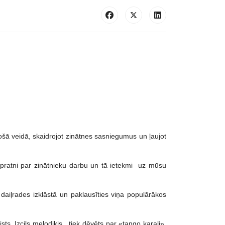
ošā veidā, skaidrojot zinātnes sasniegumus un ļaujot
izpratni par zinātnieku darbu un tā ietekmi uz mūsu
a daiļrades izklāstā un paklausīties viņa populārākos
ts. Izcils melodiķis , tiek dēvēts par «tango karali».