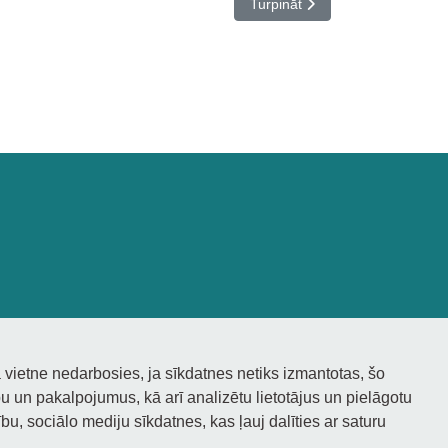
Nākamais raksts: Koncerts TANG
Turpināt
 vietne nedarbosies, ja sīkdatnes netiks izmantotas, šo
 un pakalpojumus, kā arī analizētu lietotājus un pielāgotu
bu, sociālo mediju sīkdatnes, kas ļauj dalīties ar saturu