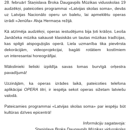
28. februārī Staņislava Broka Daugavpils Mūzikas vidusskolas 19
audzēkņi, pateicoties programmai «Latvijas skolas soma», devās
uz Latvijas Nacionālo operu un baletu, lai apmeklētu operas
izrādi «Jenūfa» Alvja Hermaņa režijā.
Kā atzīmēja audzēkņi, operas iestudējums bija ļoti krāšņs. Leoša
Janāčeka mūzika sakausē klasiskās un tautas mūzikas tradīcijas,
kas spilgti atspoguļojās operā. Liela uzmanība tika pievērsta
dekorācijām, videoprojekcijai, bagāti rotātiem kostīmiem
un interesantai horeogrāfijai.
Mākslinieki lieliski izpildīja savas lomas burvīgā orķestra
pavadījumā!
Uzzinājām, ka operas izrādes laikā, pateicoties telefona
aplikācijai
OPERA titri,
ir iespēja sekot operas sižetam latviešu
valodā.
Pateicamies programmai «Latvijas skolas soma» par iespēju būt
kultūras dzīves epicentrā!
Informāciju sagatavoja:
Staņislava Broka Daugavpils Mūzikas vidusskolas