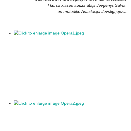
I kursa klases audzinātājs Jevgēnijs Salna
un metodiķe Anastasija Jevstigņejeva