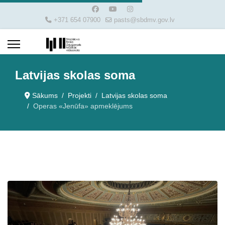
+371 654 07900
pasts@sbdmv.gov.lv
Latvijas skolas soma
Sākums
Projekti
Latvijas skolas soma
Operas «Jenūfa» apmeklējums