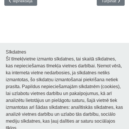
Iepriekšējais raksts: Teātra izrāde “Revidents Sylagolā”
Nākamais rakst
Iepriekšējā
Turpināt
Sīkdatnes
Šī tīmekļvietne izmanto sīkdatnes, tai skaitā sīkdatnes,
Noderīgi
kas nepieciešamas tīmekļa vietnes darbībai. Ņemot vērā,
ka interneta vietne nedarbosies, ja sīkdatnes netiks
Privātuma politika
izmantotas, šo sīkdatņu izmantošanai piekrišana netiek
prasīta. Papildus nepieciešamajām sīkdatnēm (cookies),
Sīkdatņu privātuma politika
lai uzlabotu vietnes darbību un pakalpojumus, kā arī
Piekļūstamība
analizētu lietotājus un pielāgotu saturu, šajā vietnē tiek
izmantotas arī šādas sīkdatnes: analītiskās sīkdatnes, kas
analizē vietnes darbību un uzlabo tās darbību, sociālo
mediju sīkdatnes, kas ļauj dalīties ar saturu sociālajos
tīklos.