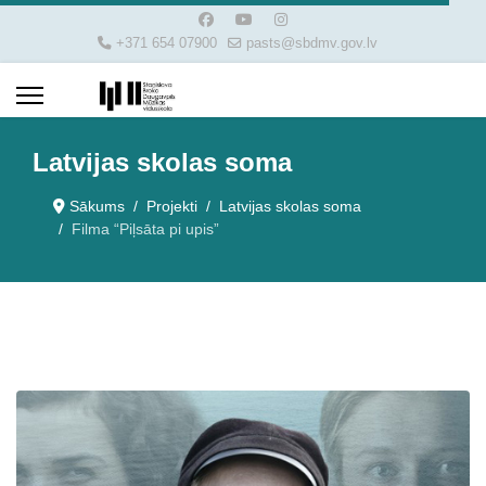
+371 654 07900
pasts@sbdmv.gov.lv
Latvijas skolas soma
Sākums
Projekti
Latvijas skolas soma
Filma “Piļsāta pi upis”