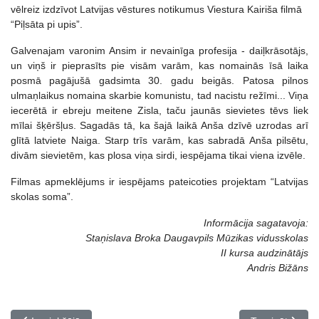
vēlreiz izdzīvot Latvijas vēstures notikumus Viestura Kairiša filmā
“Piļsāta pi upis”.
Galvenajam varonim Ansim ir nevainīga profesija - daiļkrāsotājs,
un viņš ir pieprasīts pie visām varām, kas nomainās īsā laika
posmā pagājušā gadsimta 30. gadu beigās. Patosa pilnos
ulmaņlaikus nomaina skarbie komunistu, tad nacistu režīmi... Viņa
iecerētā ir ebreju meitene Zisla, taču jaunās sievietes tēvs liek
mīlai šķēršļus. Sagadās tā, ka šajā laikā Anša dzīvē uzrodas arī
glītā latviete Naiga. Starp trīs varām, kas sabradā Anša pilsētu,
divām sievietēm, kas plosa viņa sirdi, iespējama tikai viena izvēle.
Filmas apmeklējums ir iespējams pateicoties projektam “Latvijas
skolas soma”.
Informācija sagatavoja:
Staņislava Broka Daugavpils Mūzikas vidusskolas
II kursa audzinātājs
Andris Bižāns