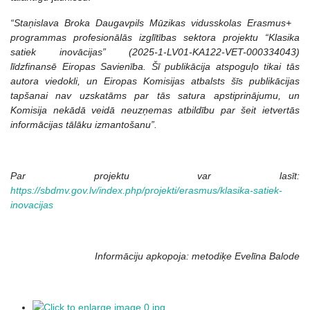
“Staņislava Broka Daugavpils Mūzikas vidusskolas Erasmus+
programmas profesionālās izglītības sektora projektu “Klasika
satiek inovācijas” (2025-1-LV01-KA122-VET-000334043)
līdzfinansē Eiropas Savienība. Šī publikācija atspoguļo tikai tās
autora viedokli, un Eiropas Komisijas atbalsts šīs publikācijas
tapšanai nav uzskatāms par tās satura apstiprinājumu, un
Komisija nekādā veidā neuzņemas atbildību par šeit ietvertās
informācijas tālāku izmantošanu”.
Par projektu var lasīt:
https://sbdmv.gov.lv/index.php/projekti/erasmus/klasika-satiek-
inovacijas
Informāciju apkopoja: metodiķe Evelīna Balode