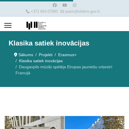
+371 654 07900
pasts@sbdmv.gov.lv
Klasika satiek inovācijas
Sākums
Projekti
Erasmus+
Klasika satiek inovācijas
Daugavpils mūziķi spēlēja Eiropas jauniešu orķestrī
Francijā