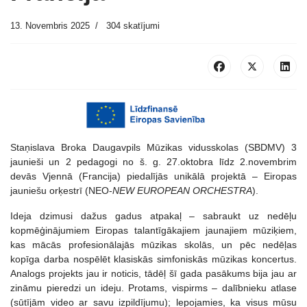
13. Novembris 2025
304 skatījumi
Staņislava Broka Daugavpils Mūzikas vidusskolas (SBDMV) 3
jaunieši un 2 pedagogi no š. g. 27.oktobra līdz 2.novembrim
devās Vjennā (Francija) piedalījās unikālā projektā – Eiropas
jauniešu orķestrī (NEO-
NEW EUROPEAN ORCHESTRA
).
Ideja dzimusi dažus gadus atpakaļ – sabraukt uz nedēļu
kopmēģinājumiem Eiropas talantīgākajiem jaunajiem mūziķiem,
kas mācās profesionālajās mūzikas skolās, un pēc nedēļas
kopīga darba nospēlēt klasiskās simfoniskās mūzikas koncertus.
Analogs projekts jau ir noticis, tādēļ šī gada pasākums bija jau ar
zināmu pieredzi un ideju. Protams, vispirms – dalībnieku atlase
(sūtījām video ar savu izpildījumu); lepojamies, ka visus mūsu