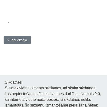
Iepriekšējais raksts: Skolas pārstāvji tiekas ar Eiropas mūzikas sk
Iepriekšējā
Sīkdatnes
Šī tīmekļvietne izmanto sīkdatnes, tai skaitā sīkdatnes,
Noderīgi
kas nepieciešamas tīmekļa vietnes darbībai. Ņemot vērā,
ka interneta vietne nedarbosies, ja sīkdatnes netiks
Privātuma politika
izmantotas, šo sīkdatņu izmantošanai piekrišana netiek