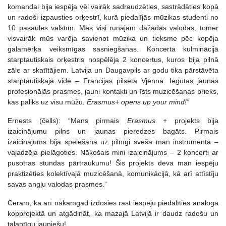
komandai bija iespēja vēl vairāk sadraudzēties, sastrādāties kopā
un radoši izpausties orķestrī, kurā piedalījās mūzikas studenti no
10 pasaules valstīm. Mēs visi runājām dažādās valodās, tomēr
visvairāk mūs varēja savienot mūzika un tieksme pēc kopēja
galamērķa veiksmīgas sasniegšanas. Koncerta kulminācijā
starptautiskais orķestris nospēlēja 2 koncertus, kuros bija pilnā
zāle ar skatītājiem. Latvija un Daugavpils ar godu tika pārstāvēta
starptautiskajā vidē – Francijas pilsētā Vjennā. Iegūtas jaunās
profesionālās prasmes, jauni kontakti un īsts muzicēšanas prieks,
kas paliks uz visu mūžu.
Erasmus+ opens up your mind!”
Ernests (čells): “Mans pirmais
Erasmus
+ projekts bija
izaicinājumu pilns un jaunas pieredzes bagāts. Pirmais
izaicinājums bija spēlēšana uz pilnīgi sveša man instrumenta –
vajadzēja pielāgoties. Nākošais mini izaicinājums – 2 koncerti ar
pusotras stundas pārtraukumu! Šis projekts deva man iespēju
praktizēties kolektīvajā muzicēšanā, komunikācijā, kā arī attīstīju
savas angļu valodas prasmes.”
Ceram, ka arī nākamgad izdosies rast iespēju piedalīties analogā
kopprojektā un atgādināt, ka mazajā Latvijā ir daudz radošu un
talantīgu jauniešu!