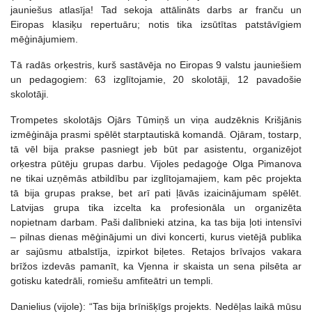
jauniešus atlasīja! Tad sekoja attālināts darbs ar franču un
Eiropas klasiķu repertuāru; notis tika izsūtītas patstāvīgiem
mēģinājumiem.
Tā radās orķestris, kurš sastāvēja no Eiropas 9 valstu jauniešiem
un pedagogiem: 63 izglītojamie, 20 skolotāji, 12 pavadošie
skolotāji.
Trompetes skolotājs Ojārs Tūmiņš un viņa audzēknis Krišjānis
izmēģināja prasmi spēlēt starptautiskā komandā. Ojāram, tostarp,
tā vēl bija prakse pasniegt jeb būt par asistentu, organizējot
orķestra pūtēju grupas darbu. Vijoles pedagoģe Olga Pimanova
ne tikai uzņēmās atbildību par izglītojamajiem, kam pēc projekta
tā bija grupas prakse, bet arī pati ļāvās izaicinājumam spēlēt.
Latvijas grupa tika izcelta ka profesionāla un organizēta
nopietnam darbam. Paši dalībnieki atzina, ka tas bija ļoti intensīvi
– pilnas dienas mēģinājumi un divi koncerti, kurus vietējā publika
ar sajūsmu atbalstīja, izpirkot biļetes. Retajos brīvajos vakara
brīžos izdevās pamanīt, ka Vjenna ir skaista un sena pilsēta ar
gotisku katedrāli, romiešu amfiteātri un templi.
Danielius (vijole): “Tas bija brīnišķīgs projekts. Nedēļas laikā mūsu