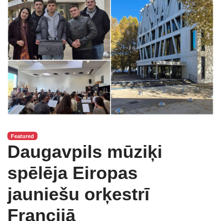
Featured
Daugavpils mūziķi
spēlēja Eiropas
jauniešu orķestrī
Francijā