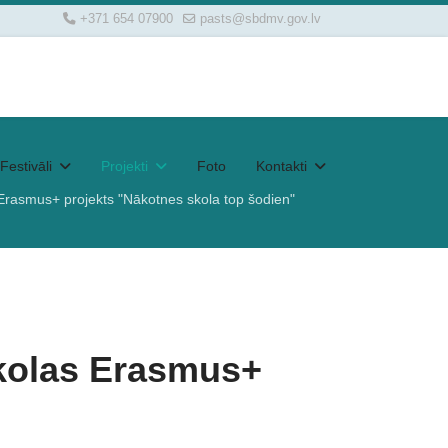
+371 654 07900
pasts@sbdmv.gov.lv
Festivāli
Projekti
Foto
Kontakti
Erasmus+ projekts "Nākotnes skola top šodien"
skolas Erasmus+