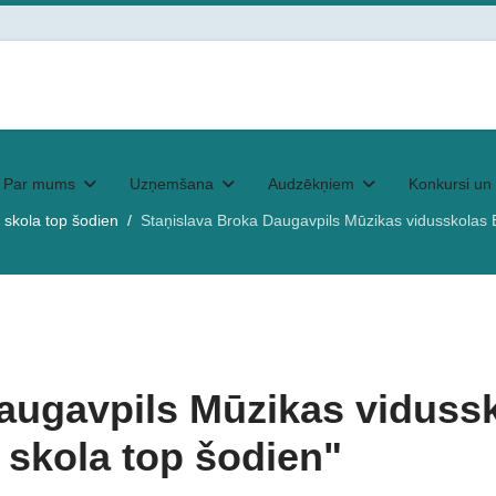
Par mums
Uzņemšana
Audzēkņiem
Konkursi un 
skola top šodien
Staņislava Broka Daugavpils Mūzikas vidusskolas 
Daugavpils Mūzikas vidus
 skola top šodien"