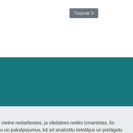
Nākamais raksts: Erasmus+ darb
Turpināt
 vietne nedarbosies, ja sīkdatnes netiks izmantotas, šo
 un pakalpojumus, kā arī analizētu lietotājus un pielāgotu