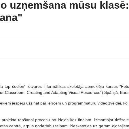
eo uzņemšana mūsu klasē:
šana"
la top šodien” ietvaros informātikas skolotāja apmeklēja kursus "Fo
our Classroom: Creating and Adapting Visual Resources”) Spānijā, Bars
bniekiem iespēju uzzināt par ierīcēm un programmatūru videoizveidei, ko
tu projekta tapšanai procesu no idejas līdz finālam. Izmantojot tiešsais
ētas centrā, ārpus nodarbību telpām. Neskatoties uz garām ejošajiem tūr