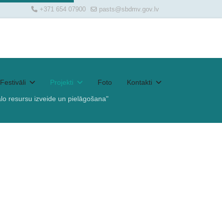
+371 654 07900
pasts@sbdmv.gov.lv
Festivāli
Projekti
Foto
Kontakti
lo resursu izveide un pielāgošana"