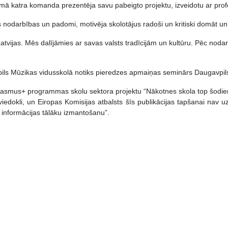
ā katra komanda prezentēja savu pabeigto projektu, izveidotu ar profes
s nodarbības un padomi, motivēja skolotājus radoši un kritiski domāt un 
n Latvijas. Mēs dalījāmies ar savas valsts tradīcijām un kultūru. Pēc noda
ls Mūzikas vidusskolā notiks pieredzes apmaiņas seminārs Daugavpils p
rasmus+ programmas skolu sektora projektu “Nākotnes skola top šodi
 viedokli, un Eiropas Komisijas atbalsts šīs publikācijas tapšanai nav
 informācijas tālāku izmantošanu”.
ijas tehnoloģiju lietojumu muzejpedagoģijā