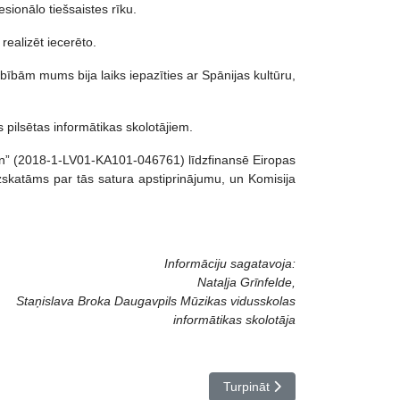
ionālo tiešsaistes rīku.
realizēt iecerēto.
rbībām mums bija laiks iepazīties ar Spānijas kultūru,
ilsētas informātikas skolotājiem.
en” (2018-1-LV01-KA101-046761) līdzfinansē Eiropas
 uzskatāms par tās satura apstiprinājumu, un Komisija
Informāciju sagatavoja:
Nataļja Grīnfelde,
Staņislava Broka Daugavpils Mūzikas vidusskolas
informātikas skolotāja
Nākamais raksts: Kursi "Uzlabo
Turpināt