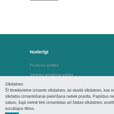
Noderīgi
Privātuma politika
Sīkdatņu privātuma politika
Sīkdatnes
Piekļūstamība
Šī tīmekļvietne izmanto sīkdatnes, tai skaitā sīkdatnes, kas 
sīkdatņu izmantošanai piekrišana netiek prasīta. Papildus ne
saturu, šajā vietnē tiek izmantotas arī šādas sīkdatnes: analī
sociālajos tīklos.
© 2026 Staņislava Broka Daugavpils Mūzikas viduss