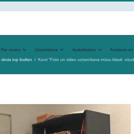
Par mums
Uzņemšana
Audzēkņiem
Konkursi un 
skola top šodien
Kursi "Foto un video uzņemšana mūsu klasē: vizuā