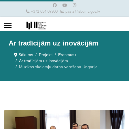
+371 654 07900
pasts@sbdmv.gov.lv
Ar tradīcijām uz inovācijām
Sākums
Projekti
Erasmus+
Ar tradīcijām uz inovācijām
Mūzikas skolotāju darba vērošana Ungārijā