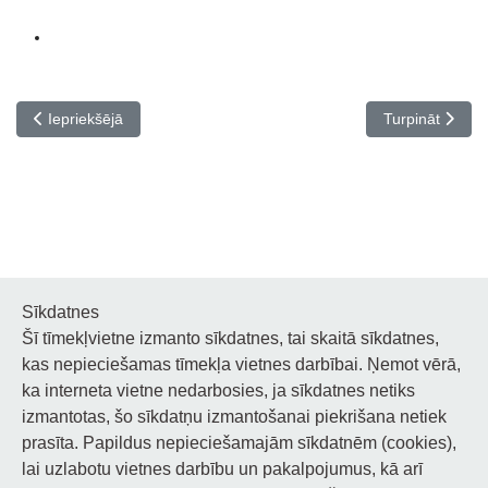
Iepriekšējais raksts: Erasmus+ projekts “Ar tradīcijām uz inovācij
Nākamais rakst
Iepriekšējā
Turpināt
Sīkdatnes
Šī tīmekļvietne izmanto sīkdatnes, tai skaitā sīkdatnes,
Noderīgi
kas nepieciešamas tīmekļa vietnes darbībai. Ņemot vērā,
ka interneta vietne nedarbosies, ja sīkdatnes netiks
Privātuma politika
izmantotas, šo sīkdatņu izmantošanai piekrišana netiek
prasīta. Papildus nepieciešamajām sīkdatnēm (cookies),
Sīkdatņu privātuma politika
lai uzlabotu vietnes darbību un pakalpojumus, kā arī