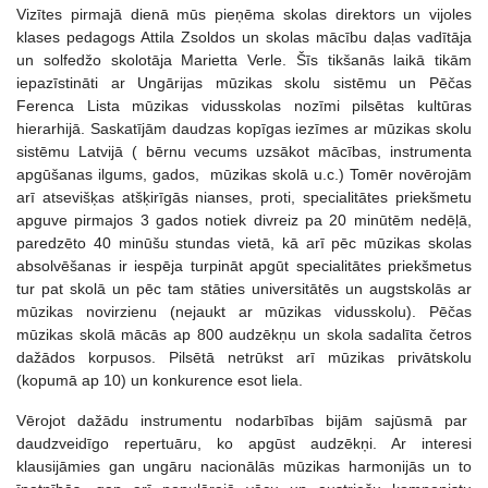
Vizītes pirmajā dienā mūs pieņēma skolas direktors un vijoles
klases pedagogs Attila Zsoldos un skolas mācību daļas vadītāja
un solfedžo skolotāja Marietta Verle. Šīs tikšanās laikā tikām
iepazīstināti ar Ungārijas mūzikas skolu sistēmu un Pēčas
Ferenca Lista mūzikas vidusskolas nozīmi pilsētas kultūras
hierarhijā. Saskatījām daudzas kopīgas iezīmes ar mūzikas skolu
sistēmu Latvijā ( bērnu vecums uzsākot mācības, instrumenta
apgūšanas ilgums, gados, mūzikas skolā u.c.) Tomēr novērojām
arī atsevišķas atšķirīgās nianses, proti, specialitātes priekšmetu
apguve pirmajos 3 gados notiek divreiz pa 20 minūtēm nedēļā,
paredzēto 40 minūšu stundas vietā, kā arī pēc mūzikas skolas
absolvēšanas ir iespēja turpināt apgūt specialitātes priekšmetus
tur pat skolā un pēc tam stāties universitātēs un augstskolās ar
mūzikas novirzienu (nejaukt ar mūzikas vidusskolu). Pēčas
mūzikas skolā mācās ap 800 audzēkņu un skola sadalīta četros
dažādos korpusos. Pilsētā netrūkst arī mūzikas privātskolu
(kopumā ap 10) un konkurence esot liela.
Vērojot dažādu instrumentu nodarbības bijām sajūsmā par
daudzveidīgo repertuāru, ko apgūst audzēkņi. Ar interesi
klausijāmies gan ungāru nacionālās mūzikas harmonijās un to