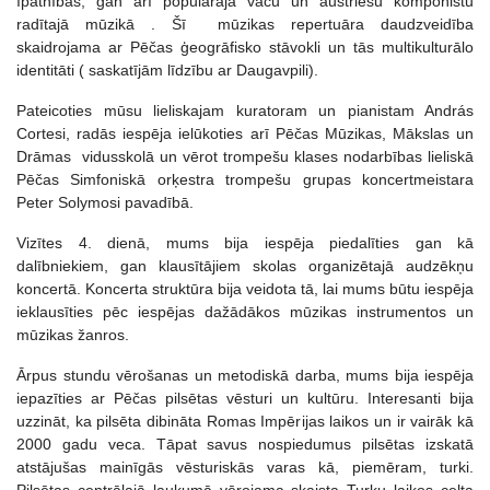
īpatnībās, gan arī populārajā vācu un austriešu komponistu
radītajā mūzikā . Šī mūzikas repertuāra daudzveidība
skaidrojama ar Pēčas ģeogrāfisko stāvokli un tās multikulturālo
identitāti ( saskatījām līdzību ar Daugavpili).
Pateicoties mūsu lieliskajam kuratoram un pianistam András
Cortesi, radās iespēja ielūkoties arī Pēčas Mūzikas, Mākslas un
Drāmas vidusskolā un vērot trompešu klases nodarbības lieliskā
Pēčas Simfoniskā orķestra trompešu grupas koncertmeistara
Peter Solymosi pavadībā.
Vizītes 4. dienā, mums bija iespēja piedalīties gan kā
dalībniekiem, gan klausītājiem skolas organizētajā audzēkņu
koncertā. Koncerta struktūra bija veidota tā, lai mums būtu iespēja
ieklausīties pēc iespējas dažādākos mūzikas instrumentos un
mūzikas žanros.
Ārpus stundu vērošanas un metodiskā darba, mums bija iespēja
iepazīties ar Pēčas pilsētas vēsturi un kultūru. Interesanti bija
uzzināt, ka pilsēta dibināta Romas Impērijas laikos un ir vairāk kā
2000 gadu veca. Tāpat savus nospiedumus pilsētas izskatā
atstājušas mainīgās vēsturiskās varas kā, piemēram, turki.