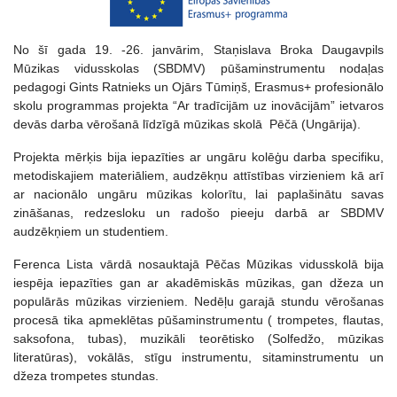
No šī gada 19. -26. janvārim, Staņislava Broka Daugavpils
Mūzikas vidusskolas (SBDMV) pūšaminstrumentu nodaļas
pedagogi Gints Ratnieks un Ojārs Tūmiņš, Erasmus+ profesionālo
skolu programmas projekta “Ar tradīcijām uz inovācijām” ietvaros
devās darba vērošanā līdzīgā mūzikas skolā Pēčā (Ungārija).
Projekta mērķis bija iepazīties ar ungāru kolēģu darba specifiku,
metodiskajiem materiāliem, audzēkņu attīstības virzieniem kā arī
ar nacionālo ungāru mūzikas kolorītu, lai paplašinātu savas
zināšanas, redzesloku un radošo pieeju darbā ar SBDMV
audzēkņiem un studentiem.
Ferenca Lista vārdā nosauktajā Pēčas Mūzikas vidusskolā bija
iespēja iepazīties gan ar akadēmiskās mūzikas, gan džeza un
populārās mūzikas virzieniem. Nedēļu garajā stundu vērošanas
procesā tika apmeklētas pūšaminstrumentu ( trompetes, flautas,
saksofona, tubas), muzikāli teorētisko (Solfedžo, mūzikas
literatūras), vokālās, stīgu instrumentu, sitaminstrumentu un
džeza trompetes stundas.