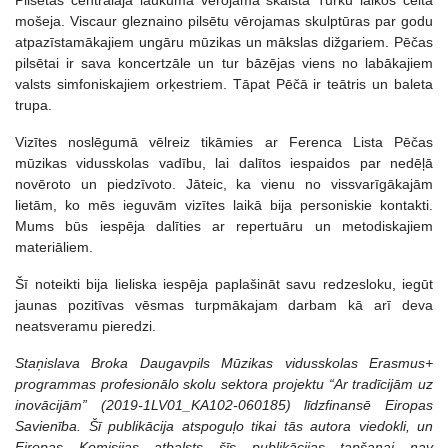
Pilsētas centrālajā laukumā vērojama skaista Turku laikos celta
mošeja. Viscaur gleznaino pilsētu vērojamas skulptūras par godu
atpazīstamākajiem ungāru mūzikas un mākslas dižgariem. Pēčas
pilsētai ir sava koncertzāle un tur bāzējas viens no labākajiem
valsts simfoniskajiem orķestriem. Tāpat Pēčā ir teātris un baleta
trupa.
Vizītes noslēgumā vēlreiz tikāmies ar Ferenca Lista Pēčas
mūzikas vidusskolas vadību, lai dalītos iespaidos par nedēļā
novēroto un piedzīvoto. Jāteic, ka vienu no vissvarīgākajām
lietām, ko mēs ieguvām vizītes laikā bija personiskie kontakti.
Mums būs iespēja dalīties ar repertuāru un metodiskajiem
materiāliem.
Šī noteikti bija lieliska iespēja paplašināt savu redzesloku, iegūt
jaunas pozitīvas vēsmas turpmākajam darbam kā arī deva
neatsveramu pieredzi.
Staņislava Broka Daugavpils Mūzikas vidusskolas Erasmus+
programmas profesionālo skolu sektora projektu “Ar tradīcijām uz
inovācijām” (2019-1LV01_KA102-060185) līdzfinansē Eiropas
Savienība. Šī publikācija atspoguļo tikai tās autora viedokli, un
Eiropas Komisijas atbalsts šīs publikācijas tapšanai nav