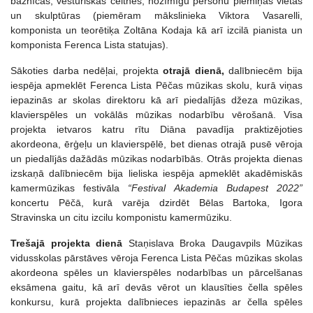
baznīcas, vēsturiskās celtnes, nozīmīgu personu piemiņas vietas
un skulptūras (piemēram mākslinieka Viktora Vasarelli,
komponista un teorētiķa Zoltāna Kodaja kā arī izcilā pianista un
komponista Ferenca Lista statujas).
Sākoties darba nedēļai, projekta
otrajā
dienā,
dalībniecēm bija
iespēja apmeklēt Ferenca Lista Pēčas mūzikas skolu, kurā viņas
iepazinās ar skolas direktoru kā arī piedalījās džeza mūzikas,
klavierspēles un vokālās mūzikas nodarbību vērošanā. Visa
projekta ietvaros katru rītu Diāna pavadīja praktizējoties
akordeona, ērģeļu un klavierspēlē, bet dienas otrajā pusē vēroja
un piedalījās dažādās mūzikas nodarbībās. Otrās projekta dienas
izskaņā dalībniecēm bija lieliska iespēja apmeklēt akadēmiskās
kamermūzikas festivāla
“Festival Akademia Budapest 2022”
koncertu Pēčā, kurā varēja dzirdēt Bēlas Bartoka, Igora
Stravinska un citu izcilu komponistu kamermūziku.
Trešajā projekta dienā
Staņislava Broka Daugavpils Mūzikas
vidusskolas pārstāves vēroja Ferenca Lista Pēčas mūzikas skolas
akordeona spēles un klavierspēles nodarbības un pārcelšanas
eksāmena gaitu, kā arī devās vērot un klausīties čella spēles
konkursu, kurā projekta dalībnieces iepazinās ar čella spēles