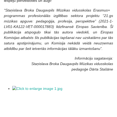
iespēju pilnveidoties un augt!
“Staņislava Broka Daugavpils Mūzikas vidusskolas Erasmus+
programmas profesionālās izglītības sektora projektu “21.gs
mūzikas apguve: pedagoģija, profesija, perspektīve” (2021-1-
LV01-KA122-VET-000017883) līdzfinansē Eiropas Savienība. Šī
publikācija atspoguļo tikai tās autora viedokli, un Eiropas
Komisijas atbalsts šīs publikācijas tapšanai nav uzskatāms par tās
satura apstiprinājumu, un Komisija nekādā veidā neuzņemas
atbildību par šeit ietvertās informācijas tālāku izmantošanu”.
Informāciju sagatavoja:
Staņislava Broka Daugavpils Mūzikas vidusskolas
pedagoģe Dārta Stašāne