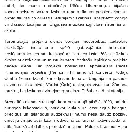
teātrī, ko mums nodrošināja Pēčas filharmonijas bijušais
koncertmeistars. Vakara izskaņā kopā ar flautas pasniedzējām un
pikolo flautisti no orķestra ieturējām vakariņas, apspriežot kopīgo
un dažādo Latvijas un Ungārijas mūzikas izglītības sistēmās un
skolās.
Turpmākajās projekta dienās vērojām nodarbības, audzēkne
praktizējās instrumentu spēlē, gatavojāmies nelielajam
noslēguma koncertam, ko kopā ar Ferenca Lista Pēčas mūzikas
skolas audzēkņiem un mūsu kuratoru Andrašu izpildījām projekta
pēdējā dienā. Bet projekta noslēgumā apmeklējām Pēčas
filharmonijas orķēstra (Pannon Philharmonic) koncertu Kodaja
Centrā (koncertzālē), kur orķestris kopā ar Ungārijā un pasaulē
slaveno solistu István Várdai (Čells) atskaņoja Vivaldi un Šūmaņa
mūziku, bet izskaņā dzirdējām grandiozo F. Šūberta 9. simfoniju.
Aizvadītās dienas skaistajā, kara neskartajā pilsētā Pēčā, baudot
burvīgos laikapstākļus, satiekot jaukus un atsaucīgus kolēģus,
priecīgus un talantīgus audzēkņus, mums nesa daudz pozitīvu
emociju un pieredzi. Esam iedvesmotas turpināt aktīvi strādāt un
attīstīties kā arī dalīties pieredzē ar citiem. Paldies Erasmus + par