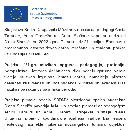
Staņislava Broka Daugavpils Mūzikas vidusskolas pedagogi Arnita
Tāraude, Anna Grebeža un Dārta Stašāne kopā ar audzēkni
Diānu Siņeviču no 2022. gada 7. maija līdz 21. maijam Erasmus +
programmas ietvaros devās darba vērošanā un studentu praksē
uz Ungārijas pilsētu Pēču.
Projekta
“21.gs mūzikas apguve: pedagoģija, profesija,
perspektīve”
ietvaros dalībnieces divu nedēļu garumā vēroja
vietējo mūzikas izglītības iestāžu darbu, apmeklēja pilsētas
galvenās kultūrvietas un nozīmīgākos kultūras un akadēmiskās
mūzikas pasākumus šajā laika periodā.
Projekta pirmajā nedēļā SBDMV akordeona spēles audzēkne
Diāna Siņeviča pavadīja laiku un smēlās pieredzi ar pedagoģēm
Arnitu Tāraudi un Annu Grebežu.
Projekta pirmajā dienā
Ungārijas projektu koordinārora Andraša vadībā bija iespēja
nesteidzīgi apmeklēt pilsētas nozīmīgākos tūrisma objektus,