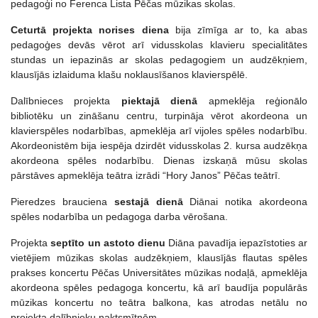
pedagoģi no Ferenca Lista Pēčas mūzikas skolas.
Ceturtā projekta norises diena
bija zīmīga ar to, ka abas
pedagoģes devās vērot arī vidusskolas klavieru specialitātes
stundas un iepazinās ar skolas pedagogiem un audzēkņiem,
klausījās izlaiduma klašu noklausīšanos klavierspēlē.
Dalībnieces projekta
piektajā dienā
apmeklēja reģionālo
bibliotēku un zināšanu centru, turpināja vērot akordeona un
klavierspēles nodarbības, apmeklēja arī vijoles spēles nodarbību.
Akordeonistēm bija iespēja dzirdēt vidusskolas 2. kursa audzēkņa
akordeona spēles nodarbību. Dienas izskaņā mūsu skolas
pārstāves apmeklēja teātra izrādi “Hory Janos” Pēčas teātrī.
Pieredzes brauciena
sestajā dienā
Diānai notika akordeona
spēles nodarbība un pedagoga darba vērošana.
Projekta
septīto un astoto dienu
Diāna pavadīja iepazīstoties ar
vietējiem mūzikas skolas audzēkņiem, klausījās flautas spēles
prakses koncertu Pēčas Universitātes mūzikas nodaļā, apmeklēja
akordeona spēles pedagoga koncertu, kā arī baudīja populārās
mūzikas koncertu no teātra balkona, kas atrodas netālu no
projekta dalībnieku naktsmītnēm.