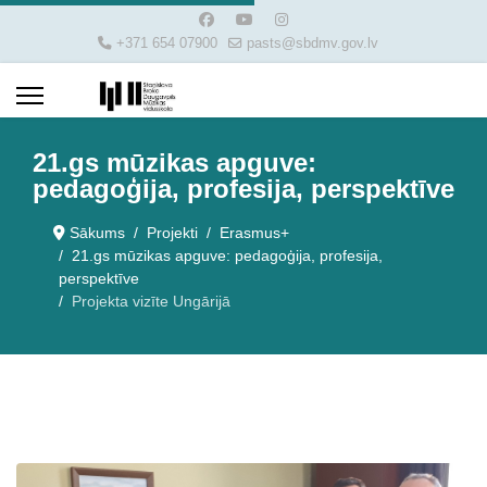
+371 654 07900
pasts@sbdmv.gov.lv
21.gs mūzikas apguve:
pedagoģija, profesija, perspektīve
Sākums
Projekti
Erasmus+
21.gs mūzikas apguve: pedagoģija, profesija,
perspektīve
Projekta vizīte Ungārijā