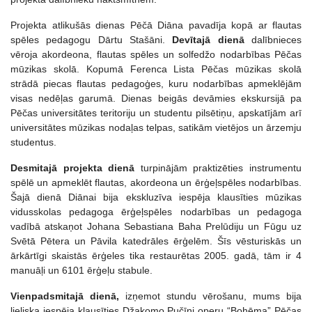
Projekta atlikušās dienas Pēčā Diāna pavadīja kopā ar flautas
spēles pedagogu Dārtu Stašāni.
Devītajā dienā
dalībnieces
vēroja akordeona, flautas spēles un solfedžo nodarbības Pēčas
mūzikas skolā. Kopumā Ferenca Lista Pēčas mūzikas skolā
strādā piecas flautas pedagoģes, kuru nodarbības apmeklējām
visas nedēļas garumā. Dienas beigās devāmies ekskursijā pa
Pēčas universitātes teritoriju un studentu pilsētiņu, apskatījām arī
universitātes mūzikas nodaļas telpas, satikām vietējos un ārzemju
studentus.
Desmitajā projekta dienā
turpinājām praktizēties instrumentu
spēlē un apmeklēt flautas, akordeona un ērģeļspēles nodarbības.
Šajā dienā Diānai bija ekskluzīva iespēja klausīties mūzikas
vidusskolas pedagoga ērģeļspēles nodarbības un pedagoga
vadībā atskaņot Johana Sebastiana Baha Prelūdiju un Fūgu uz
Svētā Pētera un Pāvila katedrāles ērģelēm. Šīs vēsturiskās un
ārkārtīgi skaistās ērģeles tika restaurētas 2005. gadā, tām ir 4
manuāļi un 6101 ērģeļu stabule.
Vienpadsmitajā dienā,
izņemot stundu vērošanu, mums bija
lieliska iespēja klausīties Džakomo Pučīni operu “Bohēma” Pēčas