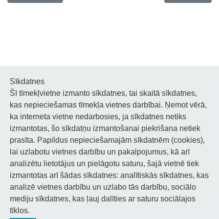
Sīkdatnes
Šī tīmekļvietne izmanto sīkdatnes, tai skaitā sīkdatnes,
Noderīgi
kas nepieciešamas tīmekļa vietnes darbībai. Ņemot vērā,
ka interneta vietne nedarbosies, ja sīkdatnes netiks
Privātuma politika
izmantotas, šo sīkdatņu izmantošanai piekrišana netiek
prasīta. Papildus nepieciešamajām sīkdatnēm (cookies),
Sīkdatņu privātuma politika
lai uzlabotu vietnes darbību un pakalpojumus, kā arī
Piekļūstamība
analizētu lietotājus un pielāgotu saturu, šajā vietnē tiek
izmantotas arī šādas sīkdatnes: analītiskās sīkdatnes, kas
analizē vietnes darbību un uzlabo tās darbību, sociālo
mediju sīkdatnes, kas ļauj dalīties ar saturu sociālajos
tīklos.
© 2026 Staņislava Broka Daugavpils Mūzikas vidusskola.