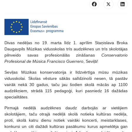
Divas nedēļas no 19. marta līdz 1. aprīlim Staņislava Broka
Daugavpils Mūzikas vidusskolas trīs audzēknes un trīs skolotājas
pilnveido savas profesionālās zināšanas
Conservatorio
Profesional de Música Francisco Guerrero
, Seviļā!
Seviļas Mūzikas konservatorija ir līdzvērtīga mūsu mūzikas
vidusskolai. Skolas vēsture sākās salīdzinoši nesen, tā pastāv
vairāk nekā 30 gadus, taču jau šodien skolā mācās ap 1100
audzēkņiem, strādā 115 pedagoģi, kuri pasniedz 16 dažādas
specialitātes.
Pirmajā nedēļā audzēknes daudz darbojās ar vietējiem
skolotājiem, taču otrajā nedēļā skolā notieka kultūras nedēļa,
proti, skolā katru dienu notiek vairāki koncerti, meistarklases,
konkursi un citi dažādi kultūras pasākumu kurus apmeklēja gan