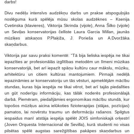
darbs!
Divu nedēļu intensīvs audzēkņu darbs un prakse atspoguļojās
noslēguma kurā spēlēja mūsu skolas audzēknes – Ksenija
Cvetinska (klavieres), Viktorija Skrinda (vijole), Anna Šilko (vijole)
un Seviļas konservatorijas čelliste Laura Garcia Millan, jaunās
mūziķes atskaņos P.Plaķiža, J. Porieša un A.Dvoržāka
skaņdarbus.
Viktorija par savu praksi komentē: “Tā bija lieliska iespēja ne tikai
iepazīties ar profesionālās izglītības metodēm un līmeni mūzikas
konservatorijā, bet arī iepazīt spāņu kultūru caur mākslu, mūziku,
arhitektūru un citiem kultūras mantojumiem. Pirmajā nedēļā
iepazināmies ar konservatoriju un tās vēsturi, apmeklējām mācību
stundas, kuras bija iespēja ne tikai vērot, bet arī tajās piedalīties
un gūt noderīgu informāciju, kas tālāk noderēs profesionālajā
darbā. Piemēram, piedalījāmies ergonomikas mācību stundā, kur
topošos mūziķus aicina ielūkoties fizioterapijas (stājas, pozīcijas)
pamatos, lai novērstu traumu un deformāciju rašanos. Spilgtus
iespaidus manī atstāja iespēja spēlēt JOIS simfoniskajā orķestrī
(Joven Orquesta Internacional de Sevilla), kurā studenti no visas
pilsētas spēlē augstas sarežģītības pakāpes skaņdarbus un