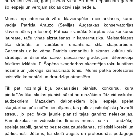
audzēkņu vecāki, gan pilsētas viesi. Arī mēs nepalaidām garām
šo iespēju un vērojām skolas dzīvi šajā nedēļā.
Mums bija interesanti vērot klavierspēles meistarklases, kuras
vadīja Patricia Arauzo (Seviljas Augstākās konservatorijas
klavierspēles profesore). Patricia ir vairāku Starptautisko konkursu
laureāte, taču viņas aizraušanās ir kamermūzika. Meistarklasēs
tika strādāts ar vairākiem romantisma stila skaņdarbiem.
Galvenais uz ko vērsa Patricia uzmanību ir skaņas kultūru sīki
strādājot ar dinamiku
piano, pianissimo
gradācijām, diferencēja
faktūras izklāstu, F. Šopēna skaņdarbos akcentējas roku kustības
nozīme un juteklīgs, izsmalcināts tonis. Mums patika profesores
saistošie komentāri un draudzīga atmosfēra.
Tik pat nozīmīgi bija paklausīties pianistu konkursu, kurā
piedalījās tikai skolas pianisti sākot no mazākiem līdz vidusskolas
audzēkņiem. Mazākiem dalībniekiem bija iespēja spēlēt
skaņdarbus pēc notīm, iespējams, tas palīdz psiholoģiski pārvarēt
stresu, jo pēc fakta jaunie pianisti tajās gandrīz neieskatījās.
Pamatskolas un vidusskolas līmenis mums patika – audzēkņi
spēlēja stabili, gandrīz bez teksta zaudēšanas, stilistiski korekti un
pārliecinoši. Jūtams, ka skolā augsts un profesionāls pedagogu