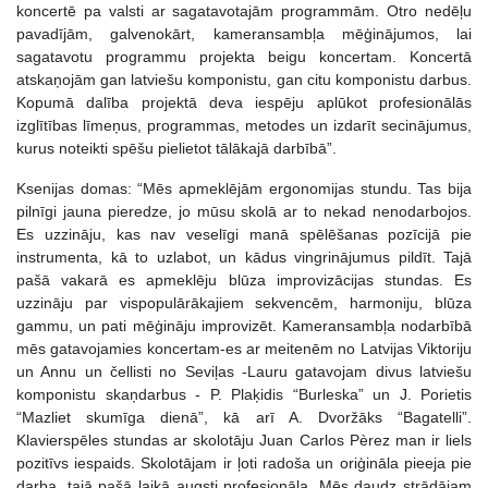
koncertē pa valsti ar sagatavotajām programmām. Otro nedēļu
pavadījām, galvenokārt, kameransambļa mēģinājumos, lai
sagatavotu programmu projekta beigu koncertam. Koncertā
atskaņojām gan latviešu komponistu, gan citu komponistu darbus.
Kopumā dalība projektā deva iespēju aplūkot profesionālās
izglītības līmeņus, programmas, metodes un izdarīt secinājumus,
kurus noteikti spēšu pielietot tālākajā darbībā”.
Ksenijas domas: “Mēs apmeklējām ergonomijas stundu. Tas bija
pilnīgi jauna pieredze, jo mūsu skolā ar to nekad nenodarbojos.
Es uzzināju, kas nav veselīgi manā spēlēšanas pozīcijā pie
instrumenta, kā to uzlabot, un kādus vingrinājumus pildīt. Tajā
pašā vakarā es apmeklēju blūza improvizācijas stundas. Es
uzzināju par vispopulārākajiem sekvencēm, harmoniju, blūza
gammu, un pati mēģināju improvizēt. Kameransambļa nodarbībā
mēs gatavojamies koncertam-es ar meitenēm no Latvijas Viktoriju
un Annu un čellisti no Seviļas -Lauru gatavojam divus latviešu
komponistu skaņdarbus - P. Plaķidis “Burleska” un J. Porietis
“Mazliet skumīga dienā”, kā arī A. Dvoržāks “Bagatelli”.
Klavierspēles stundas ar skolotāju Juan Carlos Pèrez man ir liels
pozitīvs iespaids. Skolotājam ir ļoti radoša un oriģināla pieeja pie
darba, tajā pašā laikā augsti profesionāla. Mēs daudz strādājam