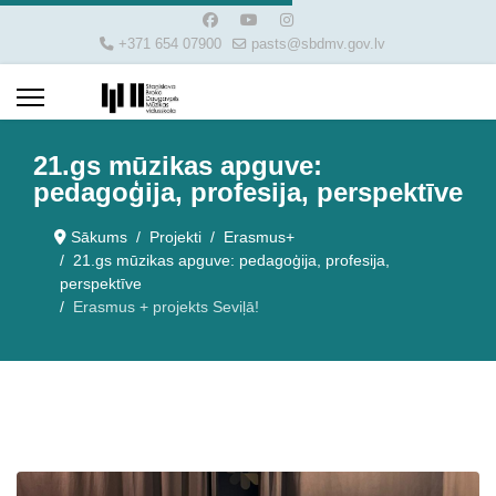
+371 654 07900
pasts@sbdmv.gov.lv
21.gs mūzikas apguve:
pedagoģija, profesija, perspektīve
Sākums
Projekti
Erasmus+
21.gs mūzikas apguve: pedagoģija, profesija,
perspektīve
Erasmus + projekts Seviļā!