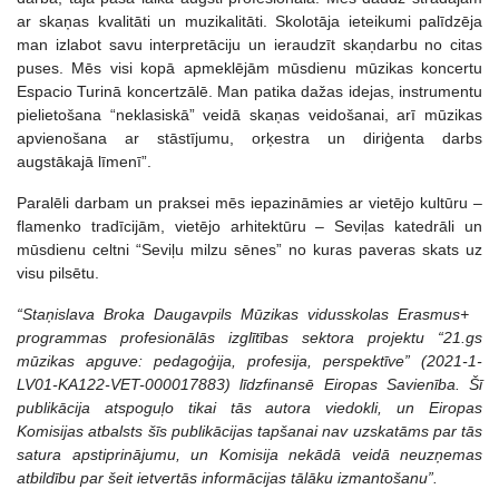
ar skaņas kvalitāti un muzikalitāti. Skolotāja ieteikumi palīdzēja
man izlabot savu interpretāciju un ieraudzīt skaņdarbu no citas
puses. Mēs visi kopā apmeklējām mūsdienu mūzikas koncertu
Espacio Turinā koncertzālē. Man patika dažas idejas, instrumentu
pielietošana “neklasiskā” veidā skaņas veidošanai, arī mūzikas
apvienošana ar stāstījumu, orķestra un diriģenta darbs
augstākajā līmenī”.
Paralēli darbam un praksei mēs iepazināmies ar vietējo kultūru –
flamenko tradīcijām, vietējo arhitektūru – Seviļas katedrāli un
mūsdienu celtni “Seviļu milzu sēnes” no kuras paveras skats uz
visu pilsētu.
“Staņislava Broka Daugavpils Mūzikas vidusskolas Erasmus+
programmas profesionālās izglītības sektora projektu “21.gs
mūzikas apguve: pedagoģija, profesija, perspektīve” (2021-1-
LV01-KA122-VET-000017883) līdzfinansē Eiropas Savienība. Šī
publikācija atspoguļo tikai tās autora viedokli, un Eiropas
Komisijas atbalsts šīs publikācijas tapšanai nav uzskatāms par tās
satura apstiprinājumu, un Komisija nekādā veidā neuzņemas
atbildību par šeit ietvertās informācijas tālāku izmantošanu”.