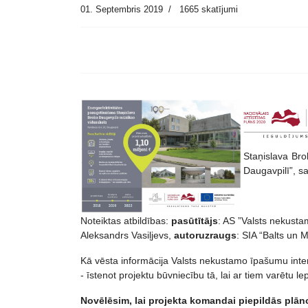
01. Septembris 2019
1665 skatījumi
Staņislava Bro
Daugavpilī”, s
Noteiktas atbildības:
pasūtītājs
: AS ”Valsts nekusta
Aleksandrs Vasiļjevs,
autoruzraugs
: SIA “Balts un M
Kā vēsta informācija Valsts nekustamo īpašumu inter
- īstenot projektu būvniecību tā, lai ar tiem varētu l
Novēlēsim, lai projekta komandai piepildās plān