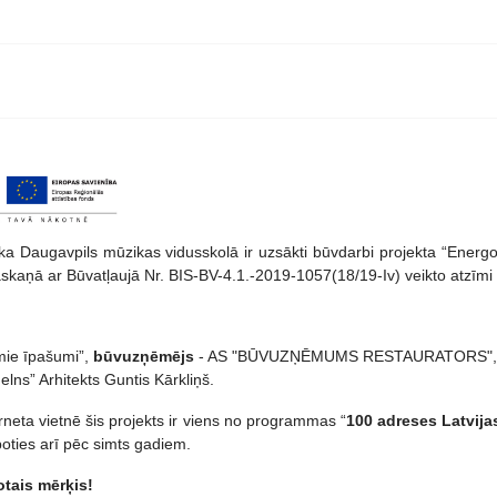
ka Daugavpils mūzikas vidusskolā ir uzsākti būvdarbi projekta “Energ
askaņā ar Būvatļaujā Nr. BIS-BV-4.1.-2019-1057(18/19-Iv) veikto atzīm
mie īpašumi”,
būvuzņēmējs
- AS "BŪVUZŅĒMUMS RESTAURATORS"
elns” Arhitekts Guntis Kārkliņš.
neta vietnē šis projekts ir viens no programmas “
100 adreses Latvija
epoties arī pēc simts gadiem.
otais mērķis!