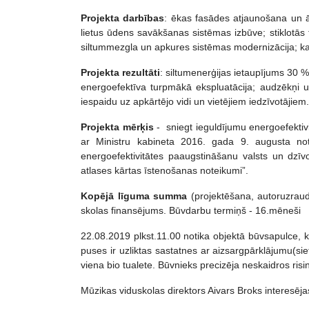
Projekta darbības
: ēkas fasādes atjaunošana un ā
lietus ūdens savākšanas sistēmas izbūve; stiklotās
siltummezgla un apkures sistēmas modernizācija; k
Projekta rezultāti
: siltumenerģijas ietaupījums 30 
energoefektīva turpmākā ekspluatācija; audzēkņi u
iespaidu uz apkārtējo vidi un vietējiem iedzīvotājiem
Projekta mērķis
- sniegt ieguldījumu energoefekti
ar Ministru kabineta 2016. gada 9. augusta no
energoefektivitātes paaugstināšanu valsts un dzī
atlases kārtas īstenošanas noteikumi”.
Kopējā līguma summa
(projektēšana, autoruzrau
skolas finansējums. Būvdarbu termiņš - 16.mēneši
22.08.2019 plkst.11.00 notika objektā būvsapulce, 
puses ir uzliktas sastatnes ar aizsargpārklājumu(si
viena bio tualete. Būvnieks precizēja neskaidros ri
Mūzikas viduskolas direktors Aivars Broks interesēja