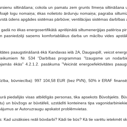
rsienu siltināšana; cokola un pamatu zem grunts līmeņa siltināšana u
 foajē logu nomaiņa; ēkas nolietoto ārdurvju nomaiņa; pagraba siltumiz
arstā ūdens apgādes sistēmas pārbūve; ventilācijas sistēmas darbības
% gadā no ēkas energosertifikātā aprēķinātā siltumenerģijas patēriņa p
n pasniedzēji saņems komfortablākus darba un mācību vides apstākļus
.
vitātes paaugstināšanā ēkā Kandavas ielā 2A, Daugavpilī, veicot ener
teikumiem Nr. 534 “Darbības programmas "Izaugsme un nodarbinātī
vojamās ēkās" 4.2.1.2. pasākuma "Veicināt energoefektivitātes paaug
dzība, būvniecība): 997 104,58 EUR (bez PVN), 50% ir ERAF finansē
kurā piedalījās visas atbildīgās personas, tika apsekots Būvobjekts. 
etu) un būvžogs ar būvtāfeli, uzstādīti konteinera tipa vagonidarbiniek
sinājumus ar Autoruzraugu apskatot problēmvietas.
s: Kad uzsāksies reāli būvdarbi? Kādi tie būs? Kā tie varētu ietekmēt 