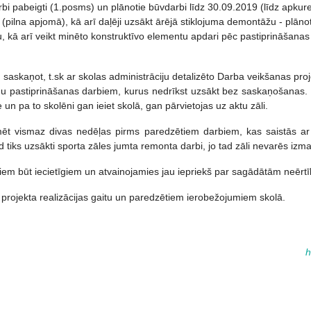
i pabeigti (1.posms) un plānotie būvdarbi līdz 30.09.2019 (līdz apkures
 (pilna apjomā), kā arī daļēji uzsākt ārējā stiklojuma demontāžu - plān
nu, kā arī veikt minēto konstruktīvo elementu apdari pēc pastiprināšan
skaņot, t.sk ar skolas administrāciju detalizēto Darba veikšanas proje
nu pastiprināšanas darbiem, kurus nedrīkst uzsākt bez saskaņošanas. La
n pa to skolēni gan ieiet skolā, gan pārvietojas uz aktu zāli.
rmēt vismaz divas nedēļas pirms paredzētiem darbiem, kas saistās a
d tiks uzsākti sporta zāles jumta remonta darbi, jo tad zāli nevarēs iz
m būt iecietīgiem un atvainojamies jau iepriekš par sagādātām neērtīb
 projekta realizācijas gaitu un paredzētiem ierobežojumiem skolā.
h