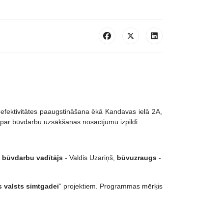
oefektivitātes paaugstināšana ēkā Kandavas ielā 2A,
i par būvdarbu uzsākšanas nosacījumu izpildi.
,
būvdarbu vadītājs
- Valdis Uzariņš,
būvuzraugs
-
s valsts simtgadei
” projektiem. Programmas mērķis