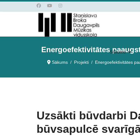
Energoefektivitātes paaugs
Sākums
Sākums
Projekti
Energoefektivitātes p
Uzsākti būvdarbi D
būvsapulcē svarīgā