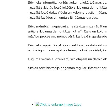
Būvnieks informēja, ka būvlaukuma iekārtošanas darb
- uzsākt stiklotās foajē iekšējo stiklojuma demontāžu
- uzsākt foajē daļas rīģeļu un kolonnu pastiprināša
- uzsākt fasādes un jumta siltināšanas darbus.
Būvuzņēmējam nepieciešams steidzami izstrādāt un sa
arējo stiklojuma demontāžai, kā arī rīģeļu un kolon
mācību procesam, ņemot vērā, ka foajē ir gardarobe u
Būvnieks apņēmās skolas direktoru rakstiski info
ierobežojumus un izpildes termiņus t.sk. norādot, ka
Lūgums skolas audzēņiem, skolotājiem un darbiniekie
Skolas administrācija apņemas regulāri informēt par