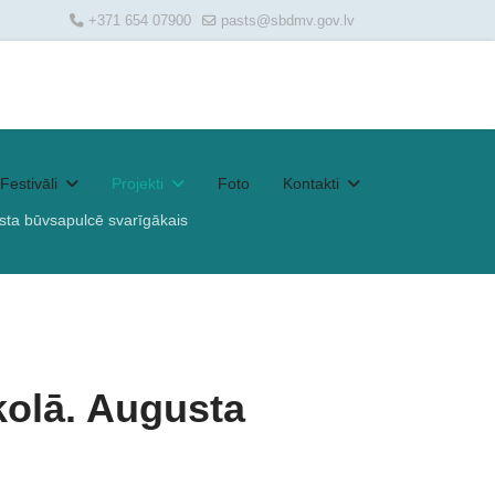
+371 654 07900
pasts@sbdmv.gov.lv
Festivāli
Projekti
Foto
Kontakti
sta būvsapulcē svarīgākais
kolā. Augusta