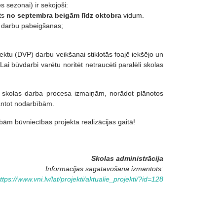
 sezonai) ir sekojoši:
ots
no septembra beigām līdz oktobra
vidum.
as darbu pabeigšanas;
ktu (DVP) darbu veikšanai stiklotās foajē iekšējo un
i būvdarbi varētu noritēt netraucēti paralēli skolas
r skolas darba procesa izmaiņām, norādot plānotos
mantot nodarbībām.
ām būvniecības projekta realizācijas gaitā!
Skolas administrācija
Informācijas sagatavošanā izmantots:
ttps://www.vni.lv/lat/projekti/aktualie_projekti/?id=128