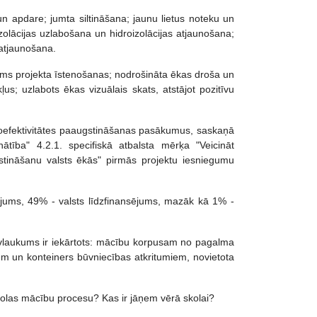
n apdare; jumta siltināšana; jaunu lietus noteku un
olācijas uzlabošana un hidroizolācijas atjaunošana;
 atjaunošana.
irms projekta īstenošanas; nodrošināta ēkas droša un
; uzlabots ēkas vizuālais skats, atstājot pozitīvu
goefektivitātes paaugstināšanas pasākumus, saskaņā
ba" 4.2.1. specifiskā atbalsta mērķa "Veicināt
stināšanu valsts ēkās" pirmās projektu iesniegumu
jums, 49% - valsts līdzfinansējums, mazāk kā 1% -
Būvlaukums ir iekārtots: mācību korpusam no pagalma
iem un konteiners būvniecības atkritumiem, novietota
skolas mācību procesu? Kas ir jāņem vērā skolai?