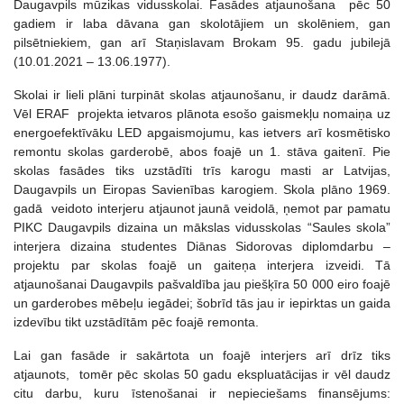
Daugavpils mūzikas vidusskolai. Fasādes atjaunošana pēc 50
gadiem ir laba dāvana gan skolotājiem un skolēniem, gan
pilsētniekiem, gan arī Staņislavam Brokam 95. gadu jubilejā
(10.01.2021 – 13.06.1977).
Skolai ir lieli plāni turpināt skolas atjaunošanu, ir daudz darāmā.
Vēl ERAF projekta ietvaros plānota esošo gaismekļu nomaiņa uz
energoefektīvāku LED apgaismojumu, kas ietvers arī kosmētisko
remontu skolas garderobē, abos foajē un 1. stāva gaitenī. Pie
skolas fasādes tiks uzstādīti trīs karogu masti ar Latvijas,
Daugavpils un Eiropas Savienības karogiem. Skola plāno 1969.
gadā veidoto interjeru atjaunot jaunā veidolā, ņemot par pamatu
PIKC Daugavpils dizaina un mākslas vidusskolas “Saules skola”
interjera dizaina studentes Diānas Sidorovas diplomdarbu –
projektu par skolas foajē un gaiteņa interjera izveidi. Tā
atjaunošanai Daugavpils pašvaldība jau piešķīra 50 000 eiro foajē
un garderobes mēbeļu iegādei; šobrīd tās jau ir iepirktas un gaida
izdevību tikt uzstādītām pēc foajē remonta.
Lai gan fasāde ir sakārtota un foajē interjers arī drīz tiks
atjaunots, tomēr pēc skolas 50 gadu ekspluatācijas ir vēl daudz
citu darbu, kuru īstenošanai ir nepieciešams finansējums: