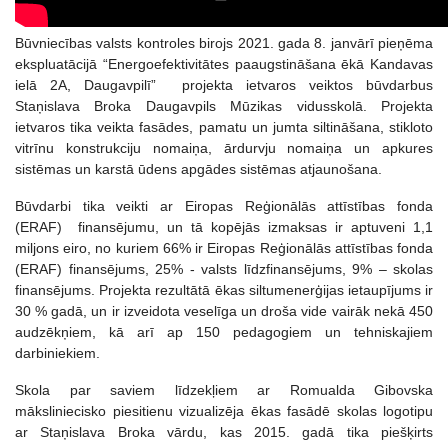
Būvniecības valsts kontroles birojs 2021. gada 8. janvārī pieņēma
ekspluatācijā “Energoefektivitātes paaugstināšana ēkā Kandavas
ielā 2A, Daugavpilī” projekta ietvaros veiktos būvdarbus
Staņislava Broka Daugavpils Mūzikas vidusskolā. Projekta
ietvaros tika veikta fasādes, pamatu un jumta siltināšana, stikloto
vitrīnu konstrukciju nomaiņa, ārdurvju nomaiņa un apkures
sistēmas un karstā ūdens apgādes sistēmas atjaunošana.
Būvdarbi tika veikti ar Eiropas Reģionālās attīstības fonda
(ERAF) finansējumu, un tā kopējās izmaksas ir aptuveni 1,1
miljons eiro, no kuriem 66% ir Eiropas Reģionālās attīstības fonda
(ERAF) finansējums, 25% - valsts līdzfinansējums, 9% – skolas
finansējums. Projekta rezultātā ēkas siltumenerģijas ietaupījums ir
30 % gadā, un ir izveidota veselīga un droša vide vairāk nekā 450
audzēkņiem, kā arī ap 150 pedagogiem un tehniskajiem
darbiniekiem.
Skola par saviem līdzekļiem ar Romualda Gibovska
māksliniecisko piesitienu vizualizēja ēkas fasādē skolas logotipu
ar Staņislava Broka vārdu, kas 2015. gadā tika piešķirts