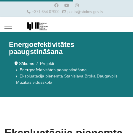
+371 654 07900
pasts@sbdmv.gov.lv
Energoefektivitātes
paaugstināšana
Sākums
Projekti
Energoefektivitātes paaugstināšana
Ekspluatācija pieņemta Staņislava Broka Daugavpils
Mūzikas vidusskola
Ekspluatācija pieņemta