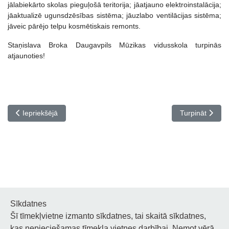
jālabiekārto skolas pieguļošā teritorija; jāatjauno elektroinstalācija;
jāaktualizē ugunsdzēsības sistēma; jāuzlabo ventilācijas sistēma;
jāveic pārējo telpu kosmētiskais remonts.
Staņislava Broka Daugavpils Mūzikas vidusskola turpinās
atjaunoties!
Iepriekšējais raksts: Turpinās energoefektivitātes paaugstināšan
Nākamais rakst
Iepriekšējā
Turpināt
Sīkdatnes
Šī tīmekļvietne izmanto sīkdatnes, tai skaitā sīkdatnes,
Noderīgi
kas nepieciešamas tīmekļa vietnes darbībai. Ņemot vērā,