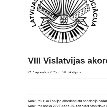
VIII Vislatvijas ako
24. Septembris 2025
590 skatījumi
Konkursu rīko Latvijas akordeonistu asociācija sad
Konkurss notiks
2026.gada 20. februārī
Staņislava 