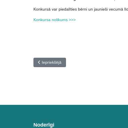
Konkursā var piedalīties bērni un jaunieši vecumā l
Konkursa nolikums >>>
Iepriekšējais raksts: IX Latvijas mūzikas skolu 
Iepriekšējā
Noderīgi