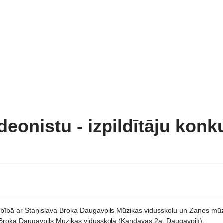
rdeonistu - izpildītāju konk
arbībā ar Staņislava Broka Daugavpils Mūzikas vidusskolu un Zanes mūz
Broka Daugavpils Mūzikas vidusskolā (Kandavas 2a, Daugavpilī).