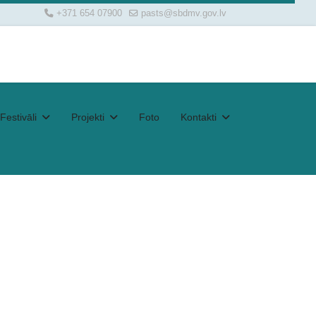
+371 654 07900
pasts@sbdmv.gov.lv
Festivāli
Projekti
Foto
Kontakti