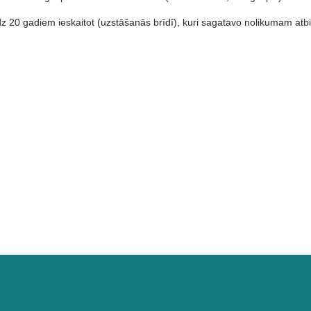
īdz 20 gadiem ieskaitot (uzstāšanās brīdī), kuri sagatavo nolikumam a
izglītības programmas Pūšaminstrumentu spēle audzēkņu ansambļu konku