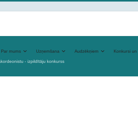
Par mums
Uzņemšana
Audzēkņiem
Konkursi un 
 akordeonistu - izpildītāju konkurss