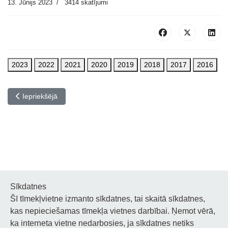
13. Jūnijs 2023
3414 skatījumi
2023
2022
2021
2020
2019
2018
2017
2016
Iepriekšējais raksts: 2016. gada Mūzikas skolas absolventi
Iepriekšējā
Sīkdatnes
Šī tīmekļvietne izmanto sīkdatnes, tai skaitā sīkdatnes,
Noderīgi
kas nepieciešamas tīmekļa vietnes darbībai. Ņemot vērā,
ka interneta vietne nedarbosies, ja sīkdatnes netiks